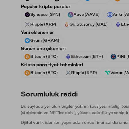
Popüler kripto paralar
Synapse (SYN)
Aave (AAVE)
Ankr (
Ripple (XRP)
Galatasaray (GAL)
Eth
Yeni eklenenler
Gram (GRAM)
Günün öne çıkanları
Bitcoin (BTC)
Ethereum (ETH)
PSG (
Kripto para fiyat tahminleri
Bitcoin (BTC)
Ripple (XRP)
Vanar (
Sorumluluk reddi
Bu sayfada yer alan bilgiler yatırım tavsiyesi niteliği ta
(stablecoin ve NFT'ler dahil), yüksek volatiliteye sahipti
Dijital varlık işlemleri yapmadan önce finansal durumu