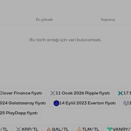
En yüksek
Kapanış
Bu tarih aralığı için veri bulunamadı.
Clover Finance fiyatı
11 Ocak 2026 Ripple fiyatı
17 
2024 Galatasaray fiyatı
14 Eylül 2023 Everton fiyatı
25 PlayDapp fiyatı
/TL
XRP/TL
GAL/TL
TLM/TL
VANRY/