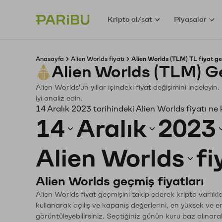
Kripto al/sat
Piyasalar
Anasayfa
Alien Worlds fiyatı
Alien Worlds (TLM) TL fiyat ge
Alien Worlds (TLM) G
Alien Worlds'un yıllar içindeki fiyat değişimini inceley
iyi analiz edin.
14 Aralık 2023 tarihindeki Alien Worlds fiyatı ne
14
Aralık
2023
Alien Worlds
fi
Alien Worlds geçmiş fiyatları
Alien Worlds fiyat geçmişini takip ederek kripto varlık
kullanarak açılış ve kapanış değerlerini, en yüksek ve e
görüntüleyebilirsiniz. Seçtiğiniz günün kuru baz alınarak