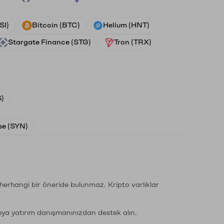
SI)
Bitcoin (BTC)
Helium (HNT)
Stargate Finance (STG)
Tron (TRX)
)
e (SYN)
li herhangi bir öneride bulunmaz. Kripto varlıklar
eya yatırım danışmanınızdan destek alın.