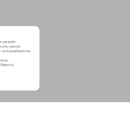
e çerezler
zorunlu olarak
 ve kişiselleştirme
siniz.
 Metni'ni