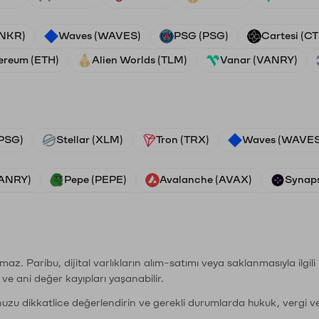
ANKR)
Waves (WAVES)
PSG (PSG)
Cartesi (CT
ereum (ETH)
Alien Worlds (TLM)
Vanar (VANRY)
PSG)
Stellar (XLM)
Tron (TRX)
Waves (WAVES
VANRY)
Pepe (PEPE)
Avalanche (AVAX)
Synaps
şımaz. Paribu, dijital varlıkların alım-satımı veya saklanmasıyla ilgi
r ve ani değer kayıpları yaşanabilir.
nuzu dikkatlice değerlendirin ve gerekli durumlarda hukuk, vergi v