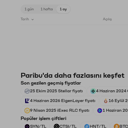
1 gün
1 hafta
1 ay
Tarih
Açılış
Paribu'da daha fazlasını keşfet
Son gezilen geçmiş fiyatlar
25 Ekim 2025 Stellar fiyatı
4 Haziran 2024 
4 Haziran 2026 EigenLayer fiyatı
16 Eylül 
9 Nisan 2025 iExec RLC fiyatı
1 Haziran 20
Popüler işlem çiftleri
SYN/TL
CTSI/TL
HNT/TL
BTC