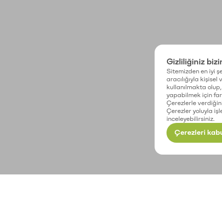
Gizliliğiniz biz
Sitemizden en iyi şe
aracılığıyla kişisel
kullanılmakta olup, 
yapabilmek için fark
Çerezlerle verdiğin
Çerezler yoluyla işl
inceleyebilirsiniz.
Çerezleri kabu