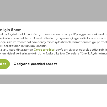
im için önemli
kilde faydalanabilmeniz için, amaçlarla sınırlı ve gizliliğe uygun olacak şekild
 verileriniz işlenmektedir. Bu web sitesinin çalışması için gerekli olan çerezler 
açık rıza vermeniz halinde deneyiminizi iyileştirmek, hizmetlerimizi geliştirmek
lı çerez türleri kullanılabilecektir.
iz izni, istediğiniz zaman
Çerez tercihleri
sayfasını ziyaret ederek değiştirebilir
enen kişisel verilerinize dair daha fazla bilgi için Çerezlere Yönelik Aydınlatma
l et
Opsiyonel çerezleri reddet