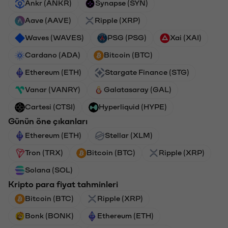
Ankr (ANKR)
Synapse (SYN)
Aave (AAVE)
Ripple (XRP)
Waves (WAVES)
PSG (PSG)
Xai (XAI)
Cardano (ADA)
Bitcoin (BTC)
Ethereum (ETH)
Stargate Finance (STG)
Vanar (VANRY)
Galatasaray (GAL)
Cartesi (CTSI)
Hyperliquid (HYPE)
Günün öne çıkanları
Ethereum (ETH)
Stellar (XLM)
Tron (TRX)
Bitcoin (BTC)
Ripple (XRP)
Solana (SOL)
Kripto para fiyat tahminleri
Bitcoin (BTC)
Ripple (XRP)
Bonk (BONK)
Ethereum (ETH)