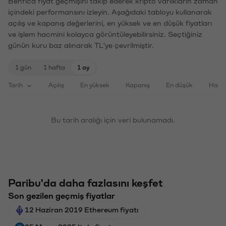
Benfica fiyat geçmişini takip ederek kripto varlıkların zaman
içindeki performansını izleyin. Aşağıdaki tabloyu kullanarak
açılış ve kapanış değerlerini, en yüksek ve en düşük fiyatları
ve işlem hacmini kolayca görüntüleyebilirsiniz. Seçtiğiniz
günün kuru baz alınarak TL'ye çevrilmiştir.
1 gün
1 hafta
1 ay
Tarih
Açılış
En yüksek
Kapanış
En düşük
Haci
Bu tarih aralığı için veri bulunamadı.
Paribu'da daha fazlasını keşfet
Son gezilen geçmiş fiyatlar
12 Haziran 2019 Ethereum fiyatı