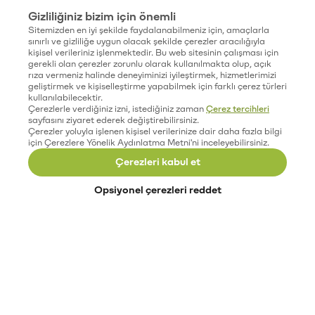
Gizliliğiniz bizim için önemli
Sitemizden en iyi şekilde faydalanabilmeniz için, amaçlarla
sınırlı ve gizliliğe uygun olacak şekilde çerezler aracılığıyla
kişisel verileriniz işlenmektedir. Bu web sitesinin çalışması için
gerekli olan çerezler zorunlu olarak kullanılmakta olup, açık
rıza vermeniz halinde deneyiminizi iyileştirmek, hizmetlerimizi
geliştirmek ve kişiselleştirme yapabilmek için farklı çerez türleri
kullanılabilecektir.
Çerezlerle verdiğiniz izni, istediğiniz zaman
Çerez tercihleri
sayfasını ziyaret ederek değiştirebilirsiniz.
Çerezler yoluyla işlenen kişisel verilerinize dair daha fazla bilgi
için Çerezlere Yönelik Aydınlatma Metni'ni inceleyebilirsiniz.
Çerezleri kabul et
Opsiyonel çerezleri reddet
Paribu’yu keşfet
Eğitimler
Etkinlikler