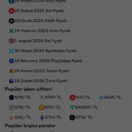
25 Mayıs 2025 Italy fiyatı
25 Şubat 2025 Xai fiyatı
24 Ocak 2025 dYdX fiyatı
19 Haziran 2023 Holo fiyatı
1 august 2026 Sei fiyatı
30 Nisan 2026 Synthetix fiyatı
10 february 2026 PlayDapp fiyatı
29 Kasım 2025 Turbo fiyatı
18 Şubat 2026 Zora fiyatı
Popüler işlem çiftleri
SYN/TL
XRP/TL
XAI/TL
ADA/TL
STG/TL
BTC/TL
VANRY/TL
GAL/TL
ETH/TL
CTSI/TL
Popüler kripto paralar