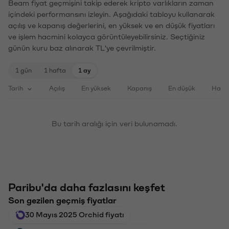
Beam fiyat geçmişini takip ederek kripto varlıkların zaman
içindeki performansını izleyin. Aşağıdaki tabloyu kullanarak
açılış ve kapanış değerlerini, en yüksek ve en düşük fiyatları
ve işlem hacmini kolayca görüntüleyebilirsiniz. Seçtiğiniz
günün kuru baz alınarak TL'ye çevrilmiştir.
1 gün
1 hafta
1 ay
Tarih
Açılış
En yüksek
Kapanış
En düşük
Haci
Bu tarih aralığı için veri bulunamadı.
Paribu'da daha fazlasını keşfet
Son gezilen geçmiş fiyatlar
30 Mayıs 2025 Orchid fiyatı