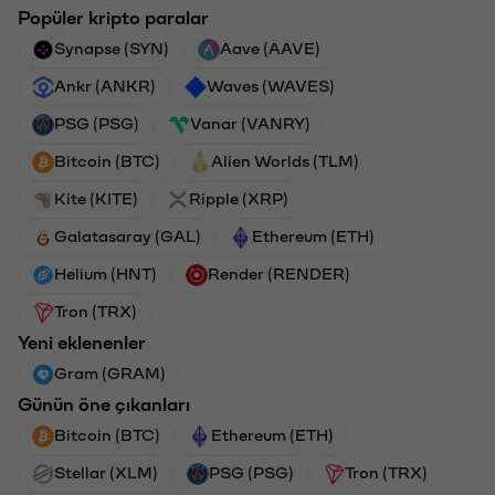
Popüler kripto paralar
Synapse (SYN)
Aave (AAVE)
Ankr (ANKR)
Waves (WAVES)
PSG (PSG)
Vanar (VANRY)
Bitcoin (BTC)
Alien Worlds (TLM)
Kite (KITE)
Ripple (XRP)
Galatasaray (GAL)
Ethereum (ETH)
Helium (HNT)
Render (RENDER)
Tron (TRX)
Yeni eklenenler
Gram (GRAM)
Günün öne çıkanları
Bitcoin (BTC)
Ethereum (ETH)
Stellar (XLM)
PSG (PSG)
Tron (TRX)