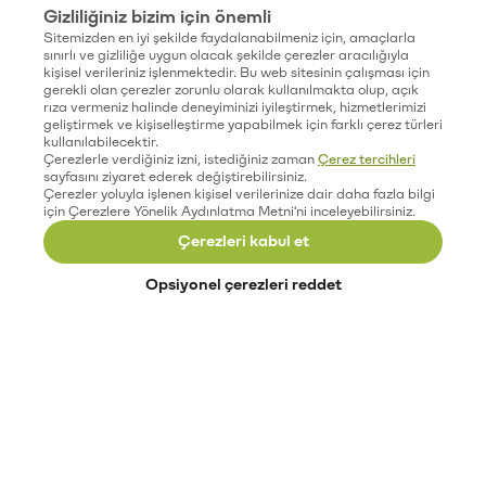
Gizliliğiniz bizim için önemli
Sitemizden en iyi şekilde faydalanabilmeniz için, amaçlarla
sınırlı ve gizliliğe uygun olacak şekilde çerezler aracılığıyla
kişisel verileriniz işlenmektedir. Bu web sitesinin çalışması için
gerekli olan çerezler zorunlu olarak kullanılmakta olup, açık
rıza vermeniz halinde deneyiminizi iyileştirmek, hizmetlerimizi
geliştirmek ve kişiselleştirme yapabilmek için farklı çerez türleri
kullanılabilecektir.
Çerezlerle verdiğiniz izni, istediğiniz zaman
Çerez tercihleri
sayfasını ziyaret ederek değiştirebilirsiniz.
Çerezler yoluyla işlenen kişisel verilerinize dair daha fazla bilgi
için Çerezlere Yönelik Aydınlatma Metni'ni inceleyebilirsiniz.
Çerezleri kabul et
Opsiyonel çerezleri reddet
Paribu’yu keşfet
Eğitimler