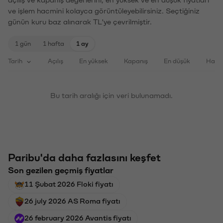
açılış ve kapanış değerlerini, en yüksek ve en düşük fiyatları
ve işlem hacmini kolayca görüntüleyebilirsiniz. Seçtiğiniz
günün kuru baz alınarak TL'ye çevrilmiştir.
1 gün
1 hafta
1 ay
Tarih
Açılış
En yüksek
Kapanış
En düşük
Haci
Bu tarih aralığı için veri bulunamadı.
Paribu'da daha fazlasını keşfet
Son gezilen geçmiş fiyatlar
11 Şubat 2026 Floki fiyatı
26 july 2026 AS Roma fiyatı
26 february 2026 Avantis fiyatı