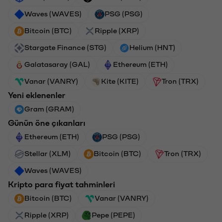
Waves (WAVES)
PSG (PSG)
Bitcoin (BTC)
Ripple (XRP)
Stargate Finance (STG)
Helium (HNT)
Galatasaray (GAL)
Ethereum (ETH)
Vanar (VANRY)
Kite (KITE)
Tron (TRX)
Yeni eklenenler
Gram (GRAM)
Günün öne çıkanları
Ethereum (ETH)
PSG (PSG)
Stellar (XLM)
Bitcoin (BTC)
Tron (TRX)
Waves (WAVES)
Kripto para fiyat tahminleri
Bitcoin (BTC)
Vanar (VANRY)
Ripple (XRP)
Pepe (PEPE)