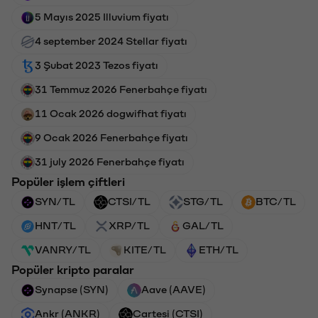
5 Mayıs 2025 Illuvium fiyatı
4 september 2024 Stellar fiyatı
3 Şubat 2023 Tezos fiyatı
31 Temmuz 2026 Fenerbahçe fiyatı
11 Ocak 2026 dogwifhat fiyatı
9 Ocak 2026 Fenerbahçe fiyatı
31 july 2026 Fenerbahçe fiyatı
Popüler işlem çiftleri
SYN/TL
CTSI/TL
STG/TL
BTC/TL
HNT/TL
XRP/TL
GAL/TL
VANRY/TL
KITE/TL
ETH/TL
Popüler kripto paralar
Synapse (SYN)
Aave (AAVE)
Ankr (ANKR)
Cartesi (CTSI)