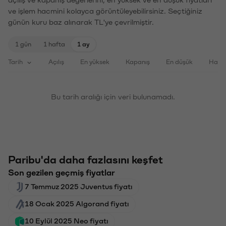
açılış ve kapanış değerlerini, en yüksek ve en düşük fiyatları
ve işlem hacmini kolayca görüntüleyebilirsiniz. Seçtiğiniz
günün kuru baz alınarak TL'ye çevrilmiştir.
1 gün
1 hafta
1 ay
Tarih
Açılış
En yüksek
Kapanış
En düşük
Haci
Bu tarih aralığı için veri bulunamadı.
Paribu'da daha fazlasını keşfet
Son gezilen geçmiş fiyatlar
7 Temmuz 2025 Juventus fiyatı
18 Ocak 2025 Algorand fiyatı
10 Eylül 2025 Neo fiyatı