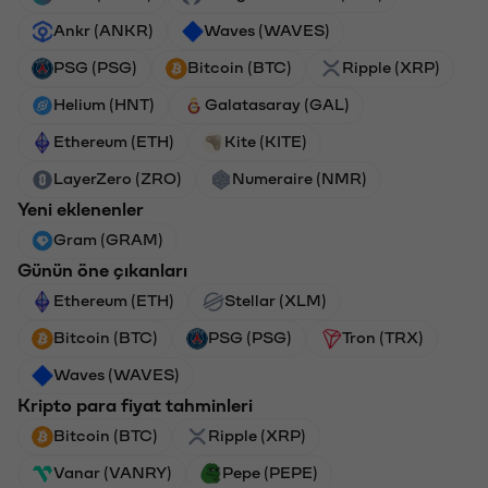
Ankr (ANKR)
Waves (WAVES)
PSG (PSG)
Bitcoin (BTC)
Ripple (XRP)
Helium (HNT)
Galatasaray (GAL)
Ethereum (ETH)
Kite (KITE)
LayerZero (ZRO)
Numeraire (NMR)
Yeni eklenenler
Gram (GRAM)
Günün öne çıkanları
Ethereum (ETH)
Stellar (XLM)
Bitcoin (BTC)
PSG (PSG)
Tron (TRX)
Waves (WAVES)
Kripto para fiyat tahminleri
Bitcoin (BTC)
Ripple (XRP)
Vanar (VANRY)
Pepe (PEPE)