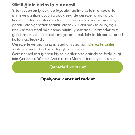
Gizliliğiniz bizim için önemli
Sitemizden en iyi şekilde faydalanabilmeniz için, amaçlarla
sınırlı ve gizliliğe uygun olacak şekilde çerezler aracılığıyla
kişisel verileriniz işlenmektedir. Bu web sitesinin çalışması için
gerekli olan çerezler zorunlu olarak kullanılmakta olup, açık
rıza vermeniz halinde deneyiminizi iyileştirmek, hizmetlerimizi
geliştirmek ve kişiselleştirme yapabilmek için farklı çerez türleri
kullanılabilecektir.
Çerezlerle verdiğiniz izni, istediğiniz zaman
Çerez tercihleri
sayfasını ziyaret ederek değiştirebilirsiniz.
Çerezler yoluyla işlenen kişisel verilerinize dair daha fazla bilgi
için Çerezlere Yönelik Aydınlatma Metni'ni inceleyebilirsiniz.
Çerezleri kabul et
Opsiyonel çerezleri reddet
Paribu’yu keşfet
Eğitimler