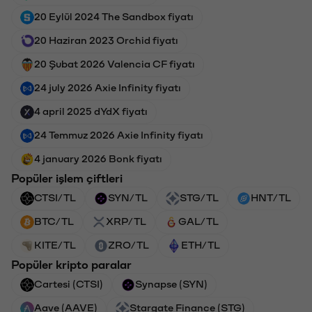
20 Eylül 2024 The Sandbox fiyatı
20 Haziran 2023 Orchid fiyatı
20 Şubat 2026 Valencia CF fiyatı
24 july 2026 Axie Infinity fiyatı
4 april 2025 dYdX fiyatı
24 Temmuz 2026 Axie Infinity fiyatı
4 january 2026 Bonk fiyatı
Popüler işlem çiftleri
CTSI/TL
SYN/TL
STG/TL
HNT/TL
BTC/TL
XRP/TL
GAL/TL
KITE/TL
ZRO/TL
ETH/TL
Popüler kripto paralar
Cartesi (CTSI)
Synapse (SYN)
Aave (AAVE)
Stargate Finance (STG)