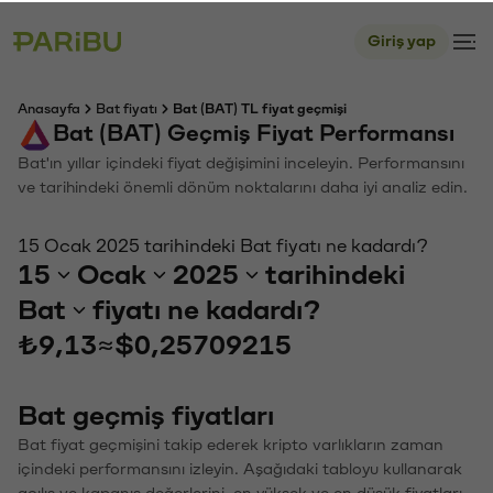
Giriş yap
Anasayfa
Bat fiyatı
Bat (BAT) TL fiyat geçmişi
Bat (BAT) Geçmiş Fiyat Performansı
Bat'ın yıllar içindeki fiyat değişimini inceleyin. Performansını
ve tarihindeki önemli dönüm noktalarını daha iyi analiz edin.
15 Ocak 2025 tarihindeki Bat fiyatı ne kadardı?
15
Ocak
2025
tarihindeki
Bat
fiyatı ne kadardı?
₺9,13
≈
$0,25709215
Bat geçmiş fiyatları
Bat fiyat geçmişini takip ederek kripto varlıkların zaman
içindeki performansını izleyin. Aşağıdaki tabloyu kullanarak
açılış ve kapanış değerlerini, en yüksek ve en düşük fiyatları