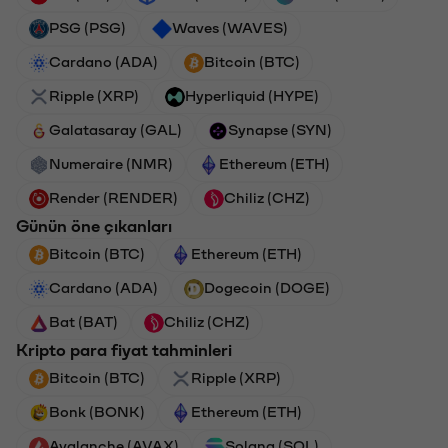
PSG (PSG)
Waves (WAVES)
Cardano (ADA)
Bitcoin (BTC)
Ripple (XRP)
Hyperliquid (HYPE)
Galatasaray (GAL)
Synapse (SYN)
Numeraire (NMR)
Ethereum (ETH)
Render (RENDER)
Chiliz (CHZ)
Günün öne çıkanları
Bitcoin (BTC)
Ethereum (ETH)
Cardano (ADA)
Dogecoin (DOGE)
Bat (BAT)
Chiliz (CHZ)
Kripto para fiyat tahminleri
Bitcoin (BTC)
Ripple (XRP)
Bonk (BONK)
Ethereum (ETH)
Avalanche (AVAX)
Solana (SOL)