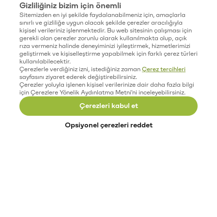
Gizliliğiniz bizim için önemli
Sitemizden en iyi şekilde faydalanabilmeniz için, amaçlarla
sınırlı ve gizliliğe uygun olacak şekilde çerezler aracılığıyla
kişisel verileriniz işlenmektedir. Bu web sitesinin çalışması için
gerekli olan çerezler zorunlu olarak kullanılmakta olup, açık
rıza vermeniz halinde deneyiminizi iyileştirmek, hizmetlerimizi
geliştirmek ve kişiselleştirme yapabilmek için farklı çerez türleri
kullanılabilecektir.
Çerezlerle verdiğiniz izni, istediğiniz zaman
Çerez tercihleri
sayfasını ziyaret ederek değiştirebilirsiniz.
Çerezler yoluyla işlenen kişisel verilerinize dair daha fazla bilgi
için Çerezlere Yönelik Aydınlatma Metni'ni inceleyebilirsiniz.
Çerezleri kabul et
Opsiyonel çerezleri reddet
Paribu’yu keşfet
Eğitimler
Etkinlikler