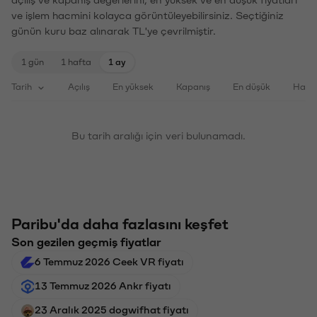
ve işlem hacmini kolayca görüntüleyebilirsiniz. Seçtiğiniz
günün kuru baz alınarak TL'ye çevrilmiştir.
1 gün
1 hafta
1 ay
Tarih
Açılış
En yüksek
Kapanış
En düşük
Haci
Bu tarih aralığı için veri bulunamadı.
Paribu'da daha fazlasını keşfet
Son gezilen geçmiş fiyatlar
6 Temmuz 2026 Ceek VR fiyatı
13 Temmuz 2026 Ankr fiyatı
23 Aralık 2025 dogwifhat fiyatı