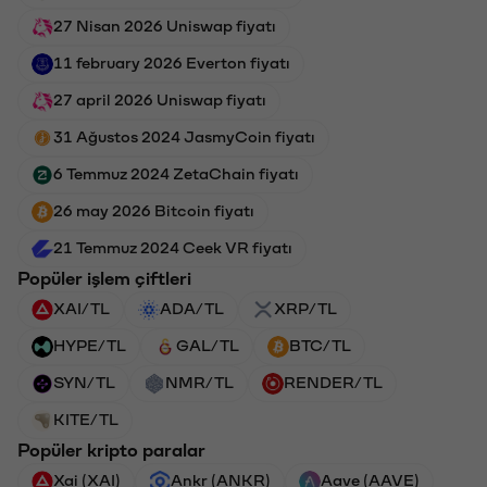
27 Nisan 2026 Uniswap fiyatı
11 february 2026 Everton fiyatı
27 april 2026 Uniswap fiyatı
31 Ağustos 2024 JasmyCoin fiyatı
6 Temmuz 2024 ZetaChain fiyatı
26 may 2026 Bitcoin fiyatı
21 Temmuz 2024 Ceek VR fiyatı
Popüler işlem çiftleri
XAI/TL
ADA/TL
XRP/TL
HYPE/TL
GAL/TL
BTC/TL
SYN/TL
NMR/TL
RENDER/TL
KITE/TL
Popüler kripto paralar
Xai (XAI)
Ankr (ANKR)
Aave (AAVE)