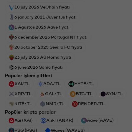
10 july 2026 VeChain fiyatı
6 january 2021 Juventus fiyatı
1 Ağustos 2026 Aave fiyatı
6 december 2025 Portugal NT fiyatı
20 october 2025 Sevilla FC fiyatı
23 july 2025 AS Roma fiyatı
6 june 2026 Sonic fiyatı
Popüler işlem çiftleri
XAI/TL
ADA/TL
HYPE/TL
XRP/TL
GAL/TL
BTC/TL
SYN/TL
KITE/TL
NMR/TL
RENDER/TL
Popüler kripto paralar
Xai (XAI)
Ankr (ANKR)
Aave (AAVE)
PSG (PSG)
Waves (WAVES)