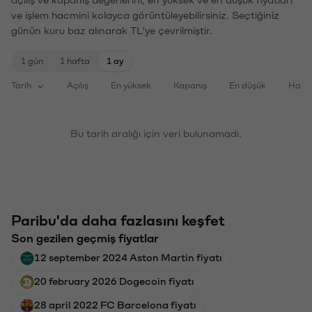
ve işlem hacmini kolayca görüntüleyebilirsiniz. Seçtiğiniz
günün kuru baz alınarak TL'ye çevrilmiştir.
1 gün
1 hafta
1 ay
Tarih
Açılış
En yüksek
Kapanış
En düşük
Haci
Bu tarih aralığı için veri bulunamadı.
Paribu'da daha fazlasını keşfet
Son gezilen geçmiş fiyatlar
12 september 2024 Aston Martin fiyatı
20 february 2026 Dogecoin fiyatı
28 april 2022 FC Barcelona fiyatı