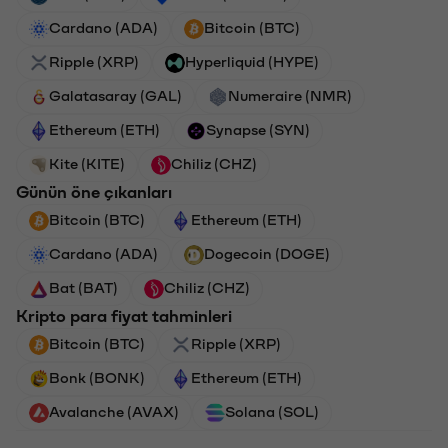
Cardano (ADA)
Bitcoin (BTC)
Ripple (XRP)
Hyperliquid (HYPE)
Galatasaray (GAL)
Numeraire (NMR)
Ethereum (ETH)
Synapse (SYN)
Kite (KITE)
Chiliz (CHZ)
Günün öne çıkanları
Bitcoin (BTC)
Ethereum (ETH)
Cardano (ADA)
Dogecoin (DOGE)
Bat (BAT)
Chiliz (CHZ)
Kripto para fiyat tahminleri
Bitcoin (BTC)
Ripple (XRP)
Bonk (BONK)
Ethereum (ETH)
Avalanche (AVAX)
Solana (SOL)