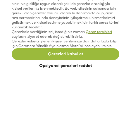
sınırlı ve gizliliğe uygun olacak şekilde çerezler aracılığıyla
kişisel verileriniz işlenmektedir. Bu web sitesinin çalışması için
gerekli olan çerezler zorunlu olarak kullanılmakta olup, açık
rıza vermeniz halinde deneyiminizi iyileştirmek, hizmetlerimizi
geliştirmek ve kişiselleştirme yapabilmek için farklı çerez türleri
kullanılabilecektir.
Çerezlerle verdiğiniz izni, istediğiniz zaman
Çerez tercihleri
sayfasını ziyaret ederek değiştirebilirsiniz.
Çerezler yoluyla işlenen kişisel verilerinize dair daha fazla bilgi
için Çerezlere Yönelik Aydınlatma Metni'ni inceleyebilirsiniz.
Çerezleri kabul et
Opsiyonel çerezleri reddet
Paribu’yu keşfet
Eğitimler
Etkinlikler
Açık pozisyonlar
Paribu sistem durumu