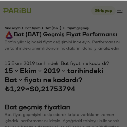
Giriş yap
Anasayfa
Bat fiyatı
Bat (BAT) TL fiyat geçmişi
Bat (BAT) Geçmiş Fiyat Performansı
Bat'ın yıllar içindeki fiyat değişimini inceleyin. Performansını
ve tarihindeki önemli dönüm noktalarını daha iyi analiz edin.
15 Ekim 2019 tarihindeki Bat fiyatı ne kadardı?
15
Ekim
2019
tarihindeki
Bat
fiyatı ne kadardı?
₺1,29
≈
$0,21753794
Bat geçmiş fiyatları
Bat fiyat geçmişini takip ederek kripto varlıkların zaman
içindeki performansını izleyin. Aşağıdaki tabloyu kullanarak
açılış ve kapanış değerlerini, en yüksek ve en düşük fiyatları