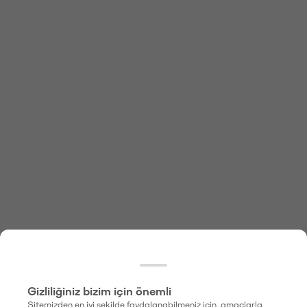
Gizliliğiniz bizim için önemli
Sitemizden en iyi şekilde faydalanabilmeniz için, amaçlarla