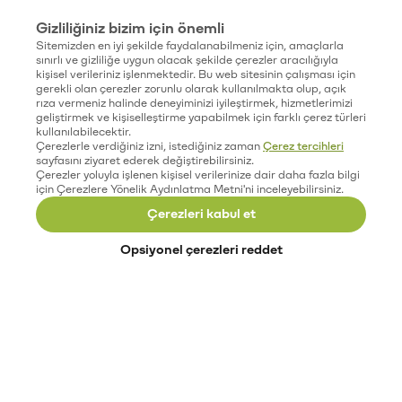
Gizliliğiniz bizim için önemli
Sitemizden en iyi şekilde faydalanabilmeniz için, amaçlarla
sınırlı ve gizliliğe uygun olacak şekilde çerezler aracılığıyla
kişisel verileriniz işlenmektedir. Bu web sitesinin çalışması için
gerekli olan çerezler zorunlu olarak kullanılmakta olup, açık
rıza vermeniz halinde deneyiminizi iyileştirmek, hizmetlerimizi
geliştirmek ve kişiselleştirme yapabilmek için farklı çerez türleri
kullanılabilecektir.
Çerezlerle verdiğiniz izni, istediğiniz zaman
Çerez tercihleri
sayfasını ziyaret ederek değiştirebilirsiniz.
Çerezler yoluyla işlenen kişisel verilerinize dair daha fazla bilgi
için Çerezlere Yönelik Aydınlatma Metni'ni inceleyebilirsiniz.
Çerezleri kabul et
Opsiyonel çerezleri reddet
Paribu’yu keşfet
Eğitimler