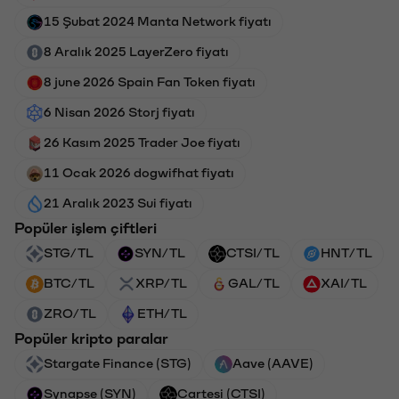
15 Şubat 2024 Manta Network fiyatı
8 Aralık 2025 LayerZero fiyatı
8 june 2026 Spain Fan Token fiyatı
6 Nisan 2026 Storj fiyatı
26 Kasım 2025 Trader Joe fiyatı
11 Ocak 2026 dogwifhat fiyatı
21 Aralık 2023 Sui fiyatı
Popüler işlem çiftleri
STG/TL
SYN/TL
CTSI/TL
HNT/TL
BTC/TL
XRP/TL
GAL/TL
XAI/TL
ZRO/TL
ETH/TL
Popüler kripto paralar
Stargate Finance (STG)
Aave (AAVE)
Synapse (SYN)
Cartesi (CTSI)