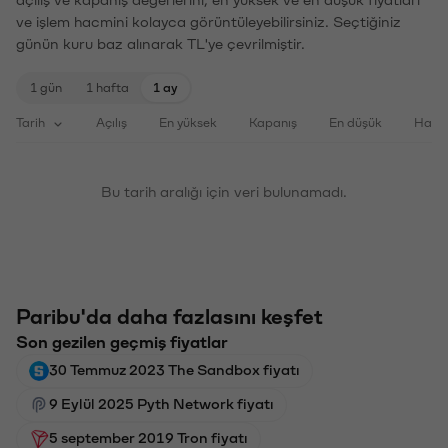
açılış ve kapanış değerlerini, en yüksek ve en düşük fiyatları
ve işlem hacmini kolayca görüntüleyebilirsiniz. Seçtiğiniz
günün kuru baz alınarak TL'ye çevrilmiştir.
1 gün
1 hafta
1 ay
Tarih
Açılış
En yüksek
Kapanış
En düşük
Haci
Bu tarih aralığı için veri bulunamadı.
Paribu'da daha fazlasını keşfet
Son gezilen geçmiş fiyatlar
30 Temmuz 2023 The Sandbox fiyatı
9 Eylül 2025 Pyth Network fiyatı
5 september 2019 Tron fiyatı