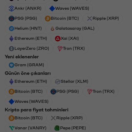
Ankr (ANKR)
Waves (WAVES)
PSG (PSG)
Bitcoin (BTC)
Ripple (XRP)
Helium (HNT)
Galatasaray (GAL)
Ethereum (ETH)
Xai (XAI)
LayerZero (ZRO)
Tron (TRX)
Yeni eklenenler
Gram (GRAM)
Günün öne çıkanları
Ethereum (ETH)
Stellar (XLM)
Bitcoin (BTC)
PSG (PSG)
Tron (TRX)
Waves (WAVES)
Kripto para fiyat tahminleri
Bitcoin (BTC)
Ripple (XRP)
Vanar (VANRY)
Pepe (PEPE)