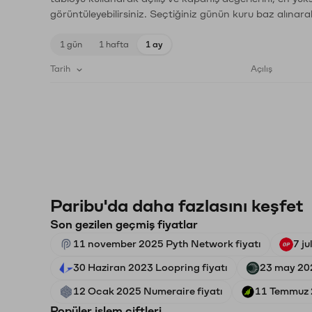
görüntüleyebilirsiniz. Seçtiğiniz günün kuru baz alınarak
1 gün
1 hafta
1 ay
Tarih
Açılış
Paribu'da daha fazlasını keşfet
Son gezilen geçmiş fiyatlar
11 november 2025 Pyth Network fiyatı
7 j
30 Haziran 2023 Loopring fiyatı
23 may 202
12 Ocak 2025 Numeraire fiyatı
11 Temmuz 2
Popüler işlem çiftleri