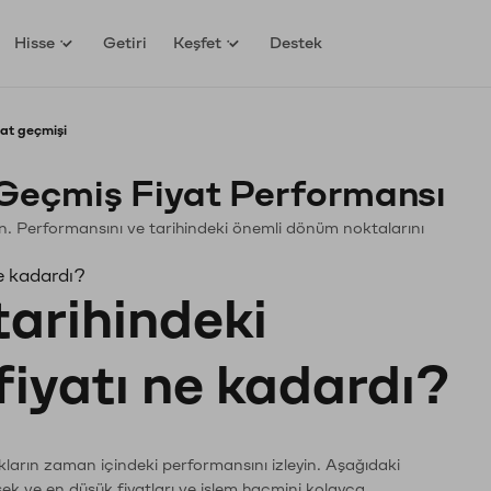
Hisse
Getiri
Keşfet
Destek
at geçmişi
Geçmiş Fiyat Performansı
yin. Performansını ve tarihindeki önemli dönüm noktalarını
e kadardı?
tarihindeki
fiyatı ne kadardı?
kların zaman içindeki performansını izleyin. Aşağıdaki
sek ve en düşük fiyatları ve işlem hacmini kolayca