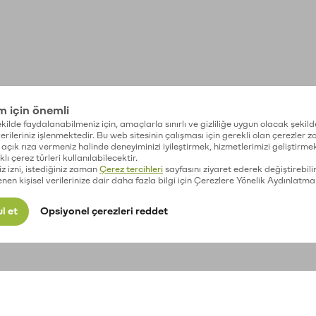
im için önemli
kilde faydalanabilmeniz için, amaçlarla sınırlı ve gizliliğe uygun olacak şekild
 verileriniz işlenmektedir. Bu web sitesinin çalışması için gerekli olan çerezler 
açık rıza vermeniz halinde deneyiminizi iyileştirmek, hizmetlerimizi geliştirmek
lı çerez türleri kullanılabilecektir.
iz izni, istediğiniz zaman
Çerez tercihleri
sayfasını ziyaret ederek değiştirebilir
enen kişisel verilerinize dair daha fazla bilgi için Çerezlere Yönelik Aydınlatma
l et
Opsiyonel çerezleri reddet