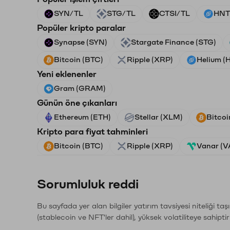
SYN/TL
STG/TL
CTSI/TL
HNT
Popüler kripto paralar
Synapse (SYN)
Stargate Finance (STG)
Bitcoin (BTC)
Ripple (XRP)
Helium (
Yeni eklenenler
Gram (GRAM)
Günün öne çıkanları
Ethereum (ETH)
Stellar (XLM)
Bitcoi
Kripto para fiyat tahminleri
Bitcoin (BTC)
Ripple (XRP)
Vanar (
Sorumluluk reddi
Bu sayfada yer alan bilgiler yatırım tavsiyesi niteliği ta
(stablecoin ve NFT'ler dahil), yüksek volatiliteye sahipti