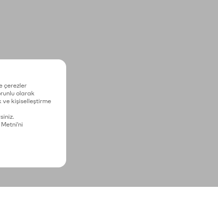
e çerezler
zorunlu olarak
 ve kişiselleştirme
siniz.
 Metni'ni