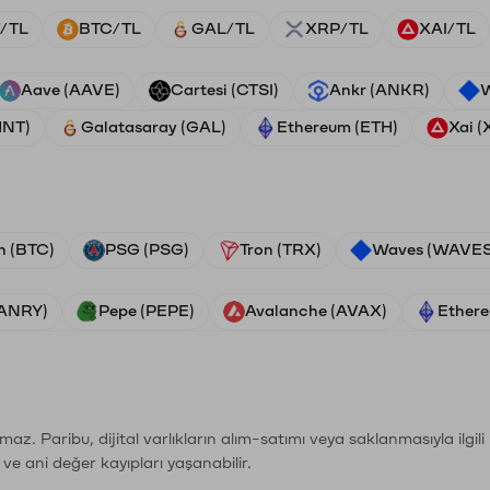
/TL
BTC/TL
GAL/TL
XRP/TL
XAI/TL
Aave (AAVE)
Cartesi (CTSI)
Ankr (ANKR)
W
HNT)
Galatasaray (GAL)
Ethereum (ETH)
Xai (
n (BTC)
PSG (PSG)
Tron (TRX)
Waves (WAVES
VANRY)
Pepe (PEPE)
Avalanche (AVAX)
Ethere
şımaz. Paribu, dijital varlıkların alım-satımı veya saklanmasıyla ilgi
r ve ani değer kayıpları yaşanabilir.