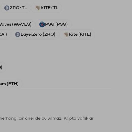
ZRO/TL
KITE/TL
aves (WAVES)
PSG (PSG)
XAI)
LayerZero (ZRO)
Kite (KITE)
)
um (ETH)
li herhangi bir öneride bulunmaz. Kripto varlıklar