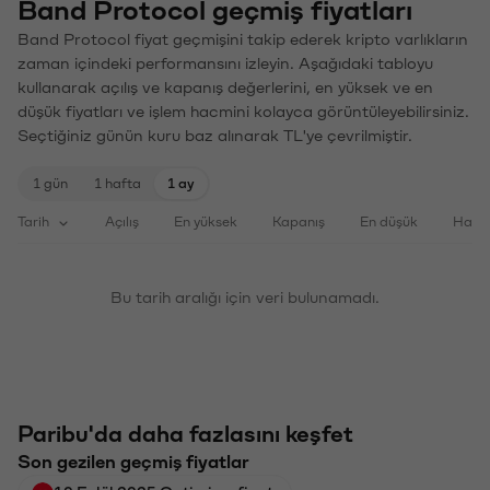
Band Protocol geçmiş fiyatları
Band Protocol fiyat geçmişini takip ederek kripto varlıkların
zaman içindeki performansını izleyin. Aşağıdaki tabloyu
kullanarak açılış ve kapanış değerlerini, en yüksek ve en
düşük fiyatları ve işlem hacmini kolayca görüntüleyebilirsiniz.
Seçtiğiniz günün kuru baz alınarak TL'ye çevrilmiştir.
1 gün
1 hafta
1 ay
Tarih
Açılış
En yüksek
Kapanış
En düşük
Haci
Bu tarih aralığı için veri bulunamadı.
Paribu'da daha fazlasını keşfet
Son gezilen geçmiş fiyatlar