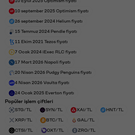
10 Eylül 2025 Optimism fiyatı
10 september 2025 Optimism fiyatı
26 september 2024 Helium fiyatı
15 Temmuz 2024 Pendle fiyatı
11 Ekim 2021 Tezos fiyatı
7 Ocak 2024 iExec RLC fiyatı
17 Mart 2026 Napoli fiyatı
20 Nisan 2026 Pudgy Penguins fiyatı
4 Nisan 2026 Vaulta fiyatı
24 Ocak 2025 Everton fiyatı
Popüler işlem çiftleri
STG/TL
SYN/TL
XAI/TL
HNT/TL
XRP/TL
BTC/TL
GAL/TL
CTSI/TL
OXT/TL
ZRO/TL