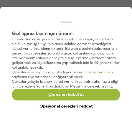
Gizliliğiniz bizim için önemli
Sitemizden en iyi şekilde faydalanabilmeniz için, amaçlarla
sınırlı ve gizliliğe uygun olacak şekilde çerezler aracılığıyla
kişisel verileriniz işlenmektedir. Bu web sitesinin çalışması için
gerekli olan çerezler zorunlu olarak kullanılmakta olup, açık
rıza vermeniz halinde deneyiminizi iyileştirmek, hizmetlerimizi
geliştirmek ve kişiselleştirme yapabilmek için farklı çerez türleri
kullanılabilecektir.
Çerezlerle verdiğiniz izni, istediğiniz zaman
Çerez tercihleri
sayfasını ziyaret ederek değiştirebilirsiniz.
Çerezler yoluyla işlenen kişisel verilerinize dair daha fazla bilgi
için Çerezlere Yönelik Aydınlatma Metni'ni inceleyebilirsiniz.
Çerezleri kabul et
Opsiyonel çerezleri reddet