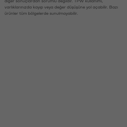
diğer sonuçlardan sorumlu değildir. TPW kullanımı,
varlıklarınızda kayıp veya değer düşüşüne yol açabilir. Bazı
ürünler tüm bölgelerde sunulmayabilir.