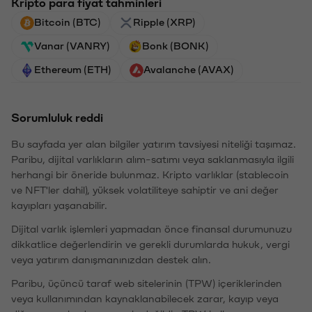
Kripto para fiyat tahminleri
Bitcoin (BTC)
Ripple (XRP)
Vanar (VANRY)
Bonk (BONK)
Ethereum (ETH)
Avalanche (AVAX)
Sorumluluk reddi
Bu sayfada yer alan bilgiler yatırım tavsiyesi niteliği taşımaz.
Paribu, dijital varlıkların alım-satımı veya saklanmasıyla ilgili
herhangi bir öneride bulunmaz. Kripto varlıklar (stablecoin
ve NFT'ler dahil), yüksek volatiliteye sahiptir ve ani değer
kayıpları yaşanabilir.
Dijital varlık işlemleri yapmadan önce finansal durumunuzu
dikkatlice değerlendirin ve gerekli durumlarda hukuk, vergi
veya yatırım danışmanınızdan destek alın.
Paribu, üçüncü taraf web sitelerinin (TPW) içeriklerinden
veya kullanımından kaynaklanabilecek zarar, kayıp veya