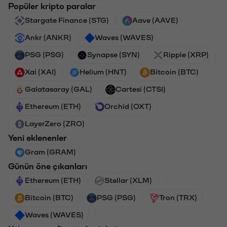
Popüler kripto paralar
Stargate Finance (STG)
Aave (AAVE)
Ankr (ANKR)
Waves (WAVES)
PSG (PSG)
Synapse (SYN)
Ripple (XRP)
Xai (XAI)
Helium (HNT)
Bitcoin (BTC)
Galatasaray (GAL)
Cartesi (CTSI)
Ethereum (ETH)
Orchid (OXT)
LayerZero (ZRO)
Yeni eklenenler
Gram (GRAM)
Günün öne çıkanları
Ethereum (ETH)
Stellar (XLM)
Bitcoin (BTC)
PSG (PSG)
Tron (TRX)
Waves (WAVES)