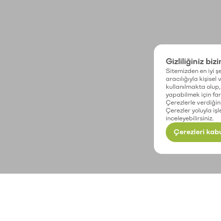
Gizliliğiniz biz
Sitemizden en iyi şe
aracılığıyla kişisel
kullanılmakta olup, 
yapabilmek için fark
Çerezlerle verdiğin
Çerezler yoluyla işl
inceleyebilirsiniz.
Çerezleri kabu