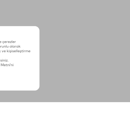
e çerezler
zorunlu olarak
 ve kişiselleştirme
siniz.
 Metni'ni