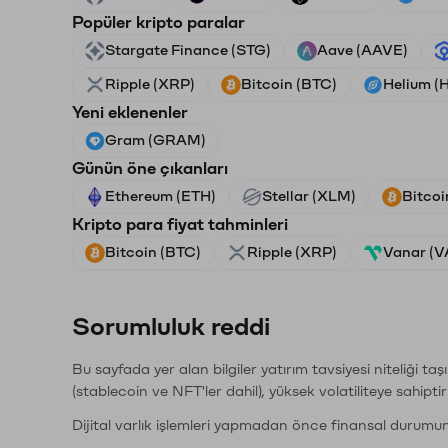
Popüler kripto paralar
Stargate Finance (STG)
Aave (AAVE)
Ripple (XRP)
Bitcoin (BTC)
Helium (
Yeni eklenenler
Gram (GRAM)
Günün öne çıkanları
Ethereum (ETH)
Stellar (XLM)
Bitcoi
Kripto para fiyat tahminleri
Bitcoin (BTC)
Ripple (XRP)
Vanar (
Sorumluluk reddi
Bu sayfada yer alan bilgiler yatırım tavsiyesi niteliği ta
(stablecoin ve NFT'ler dahil), yüksek volatiliteye sahipti
Dijital varlık işlemleri yapmadan önce finansal durumu