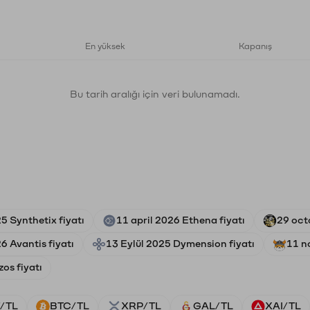
En yüksek
Kapanış
Bu tarih aralığı için veri bulunamadı.
5 Synthetix fiyatı
11 april 2026 Ethena fiyatı
29 oct
6 Avantis fiyatı
13 Eylül 2025 Dymension fiyatı
11 n
os fiyatı
/TL
BTC/TL
XRP/TL
GAL/TL
XAI/TL