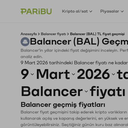
Kripto al/sat
Piyasalar
Anasayfa
Balancer fiyatı
Balancer (BAL) TL fiyat geçmişi
Balancer (BAL) Geçmi
Balancer'in yıllar içindeki fiyat değişimini inceleyin. P
analiz edin.
9 Mart 2026 tarihindeki Balancer fiyatı ne kada
9
Mart
2026
t
Balancer
fiyat
Balancer geçmiş fiyatları
Balancer fiyat geçmişini takip ederek kripto varlıkları
kullanarak açılış ve kapanış değerlerini, en yüksek ve e
görüntüleyebilirsiniz. Seçtiğiniz günün kuru baz alınarak