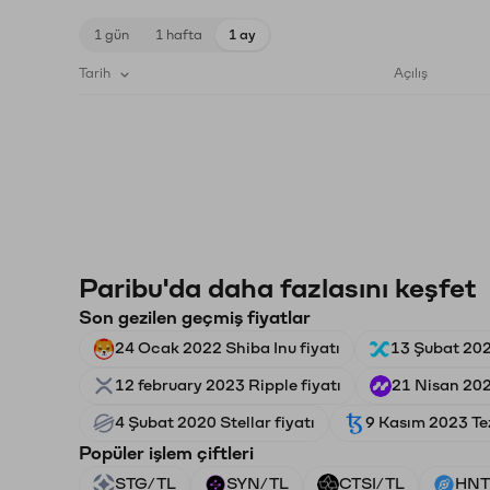
1 gün
1 hafta
1 ay
Tarih
Açılış
Paribu'da daha fazlasını keşfet
Son gezilen geçmiş fiyatlar
24 Ocak 2022 Shiba Inu fiyatı
13 Şubat 202
12 february 2023 Ripple fiyatı
21 Nisan 202
4 Şubat 2020 Stellar fiyatı
9 Kasım 2023 Tez
Popüler işlem çiftleri
STG/TL
SYN/TL
CTSI/TL
HNT