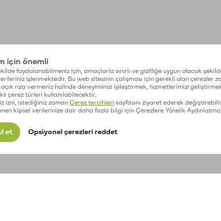
im için önemli
kilde faydalanabilmeniz için, amaçlarla sınırlı ve gizliliğe uygun olacak şekild
 verileriniz işlenmektedir. Bu web sitesinin çalışması için gerekli olan çerezler 
açık rıza vermeniz halinde deneyiminizi iyileştirmek, hizmetlerimizi geliştirmek
lı çerez türleri kullanılabilecektir.
iz izni, istediğiniz zaman
Çerez tercihleri
sayfasını ziyaret ederek değiştirebilir
enen kişisel verilerinize dair daha fazla bilgi için Çerezlere Yönelik Aydınlatma
l et
Opsiyonel çerezleri reddet