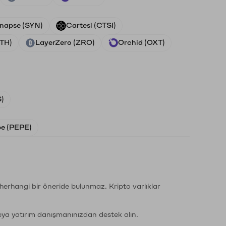
napse (SYN)
Cartesi (CTSI)
ETH)
LayerZero (ZRO)
Orchid (OXT)
)
e (PEPE)
li herhangi bir öneride bulunmaz. Kripto varlıklar
eya yatırım danışmanınızdan destek alın.