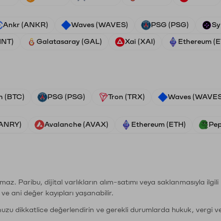
Ankr (ANKR)
Waves (WAVES)
PSG (PSG)
Sy
HNT)
Galatasaray (GAL)
Xai (XAI)
Ethereum (
n (BTC)
PSG (PSG)
Tron (TRX)
Waves (WAVES
VANRY)
Avalanche (AVAX)
Ethereum (ETH)
Pep
şımaz. Paribu, dijital varlıkların alım-satımı veya saklanmasıyla ilgi
r ve ani değer kayıpları yaşanabilir.
nuzu dikkatlice değerlendirin ve gerekli durumlarda hukuk, vergi v