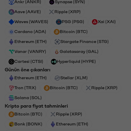
Ankr (ANKR)
Synapse (SYN)
Aave (AAVE)
Ripple (XRP)
Waves (WAVES)
PSG (PSG)
Xai (XAI)
Cardano (ADA)
Bitcoin (BTC)
Ethereum (ETH)
Stargate Finance (STG)
Vanar (VANRY)
Galatasaray (GAL)
Cartesi (CTSI)
Hyperliquid (HYPE)
Günün öne çıkanları
Ethereum (ETH)
Stellar (XLM)
Tron (TRX)
Bitcoin (BTC)
Ripple (XRP)
Solana (SOL)
Kripto para fiyat tahminleri
Bitcoin (BTC)
Ripple (XRP)
Bonk (BONK)
Ethereum (ETH)