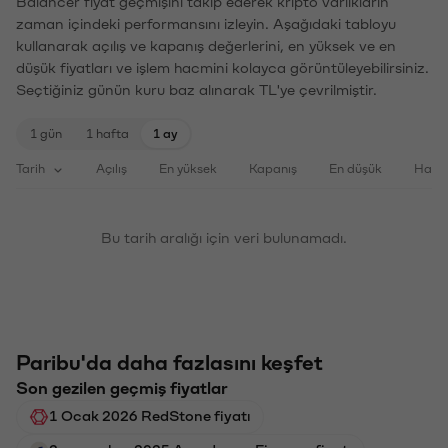
Balancer fiyat geçmişini takip ederek kripto varlıkların
zaman içindeki performansını izleyin. Aşağıdaki tabloyu
kullanarak açılış ve kapanış değerlerini, en yüksek ve en
düşük fiyatları ve işlem hacmini kolayca görüntüleyebilirsiniz.
Seçtiğiniz günün kuru baz alınarak TL'ye çevrilmiştir.
1 gün
1 hafta
1 ay
Tarih
Açılış
En yüksek
Kapanış
En düşük
Haci
Bu tarih aralığı için veri bulunamadı.
Paribu'da daha fazlasını keşfet
Son gezilen geçmiş fiyatlar
1 Ocak 2026 RedStone fiyatı