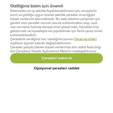
Gizliliğiniz bizim için önemli
Sitemizden en iyi şekilde faydalanabilmeniz için, amaçlarla
sınırlı ve gizliliğe uygun olacak şekilde çerezler aracılığıyla
kişisel verileriniz işlenmektedir. Bu web sitesinin çalışması için
gerekli olan çerezler zorunlu olarak kullanılmakta olup, açık
rıza vermeniz halinde deneyiminizi iyileştirmek, hizmetlerimizi
geliştirmek ve kişiselleştirme yapabilmek için farklı çerez türleri
kullanılabilecektir.
Çerezlerle verdiğiniz izni, istediğiniz zaman
Çerez tercihleri
sayfasını ziyaret ederek değiştirebilirsiniz.
Çerezler yoluyla işlenen kişisel verilerinize dair daha fazla bilgi
için Çerezlere Yönelik Aydınlatma Metni'ni inceleyebilirsiniz.
Çerezleri kabul et
Opsiyonel çerezleri reddet
Paribu’yu keşfet
Eğitimler
Etkinlikler