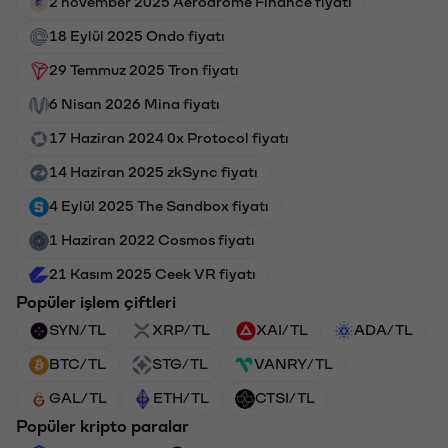
2 november 2025 Aerodrome Finance fiyatı
18 Eylül 2025 Ondo fiyatı
29 Temmuz 2025 Tron fiyatı
6 Nisan 2026 Mina fiyatı
17 Haziran 2024 0x Protocol fiyatı
14 Haziran 2025 zkSync fiyatı
4 Eylül 2025 The Sandbox fiyatı
1 Haziran 2022 Cosmos fiyatı
21 Kasım 2025 Ceek VR fiyatı
Popüler işlem çiftleri
SYN/TL
XRP/TL
XAI/TL
ADA/TL
BTC/TL
STG/TL
VANRY/TL
GAL/TL
ETH/TL
CTSI/TL
Popüler kripto paralar