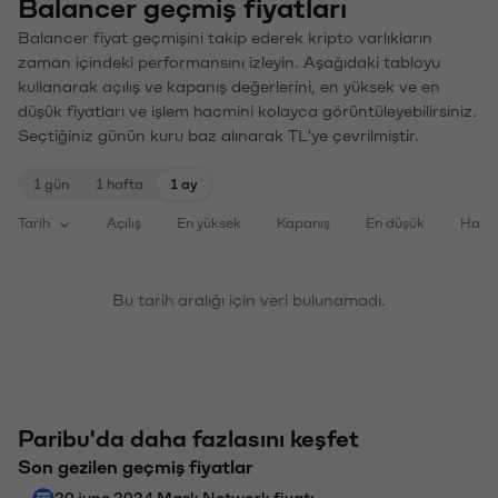
Balancer geçmiş fiyatları
Balancer fiyat geçmişini takip ederek kripto varlıkların
zaman içindeki performansını izleyin. Aşağıdaki tabloyu
kullanarak açılış ve kapanış değerlerini, en yüksek ve en
düşük fiyatları ve işlem hacmini kolayca görüntüleyebilirsiniz.
Seçtiğiniz günün kuru baz alınarak TL'ye çevrilmiştir.
1 gün
1 hafta
1 ay
Tarih
Açılış
En yüksek
Kapanış
En düşük
Haci
Bu tarih aralığı için veri bulunamadı.
Paribu'da daha fazlasını keşfet
Son gezilen geçmiş fiyatlar
20 june 2024 Mask Network fiyatı