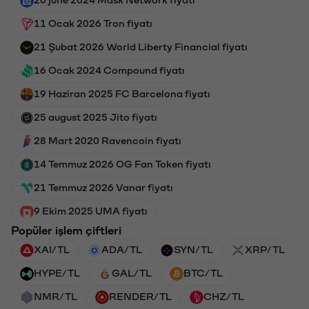
11 Ocak 2026 Tron fiyatı
21 Şubat 2026 World Liberty Financial fiyatı
16 Ocak 2024 Compound fiyatı
19 Haziran 2025 FC Barcelona fiyatı
25 august 2025 Jito fiyatı
28 Mart 2020 Ravencoin fiyatı
14 Temmuz 2026 OG Fan Token fiyatı
21 Temmuz 2026 Vanar fiyatı
9 Ekim 2025 UMA fiyatı
Popüler işlem çiftleri
XAI/TL
ADA/TL
SYN/TL
XRP/TL
HYPE/TL
GAL/TL
BTC/TL
NMR/TL
RENDER/TL
CHZ/TL