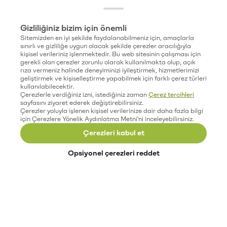
Gizliliğiniz bizim için önemli
Sitemizden en iyi şekilde faydalanabilmeniz için, amaçlarla
sınırlı ve gizliliğe uygun olacak şekilde çerezler aracılığıyla
kişisel verileriniz işlenmektedir. Bu web sitesinin çalışması için
gerekli olan çerezler zorunlu olarak kullanılmakta olup, açık
rıza vermeniz halinde deneyiminizi iyileştirmek, hizmetlerimizi
geliştirmek ve kişiselleştirme yapabilmek için farklı çerez türleri
kullanılabilecektir.
Çerezlerle verdiğiniz izni, istediğiniz zaman
Çerez tercihleri
sayfasını ziyaret ederek değiştirebilirsiniz.
Çerezler yoluyla işlenen kişisel verilerinize dair daha fazla bilgi
için Çerezlere Yönelik Aydınlatma Metni'ni inceleyebilirsiniz.
Çerezleri kabul et
Opsiyonel çerezleri reddet
Paribu’yu keşfet