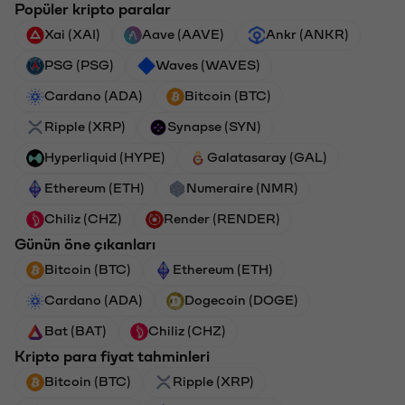
Popüler kripto paralar
Xai (XAI)
Aave (AAVE)
Ankr (ANKR)
PSG (PSG)
Waves (WAVES)
Cardano (ADA)
Bitcoin (BTC)
Ripple (XRP)
Synapse (SYN)
Hyperliquid (HYPE)
Galatasaray (GAL)
Ethereum (ETH)
Numeraire (NMR)
Chiliz (CHZ)
Render (RENDER)
Günün öne çıkanları
Bitcoin (BTC)
Ethereum (ETH)
Cardano (ADA)
Dogecoin (DOGE)
Bat (BAT)
Chiliz (CHZ)
Kripto para fiyat tahminleri
Bitcoin (BTC)
Ripple (XRP)