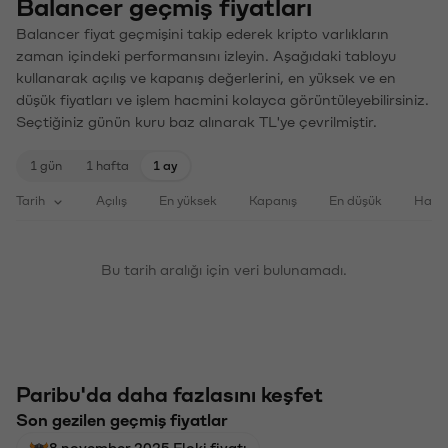
Balancer geçmiş fiyatları
Balancer fiyat geçmişini takip ederek kripto varlıkların
zaman içindeki performansını izleyin. Aşağıdaki tabloyu
kullanarak açılış ve kapanış değerlerini, en yüksek ve en
düşük fiyatları ve işlem hacmini kolayca görüntüleyebilirsiniz.
Seçtiğiniz günün kuru baz alınarak TL'ye çevrilmiştir.
1 gün
1 hafta
1 ay
Tarih
Açılış
En yüksek
Kapanış
En düşük
Haci
Bu tarih aralığı için veri bulunamadı.
Paribu'da daha fazlasını keşfet
Son gezilen geçmiş fiyatlar