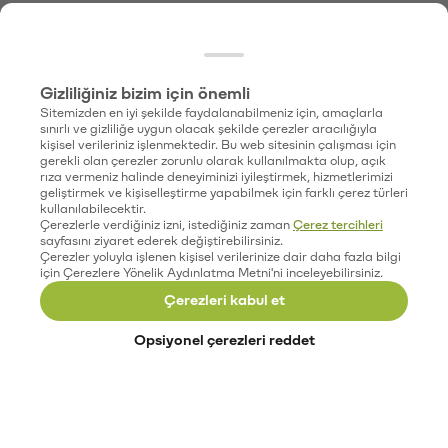
Gizliliğiniz bizim için önemli
Sitemizden en iyi şekilde faydalanabilmeniz için, amaçlarla
sınırlı ve gizliliğe uygun olacak şekilde çerezler aracılığıyla
kişisel verileriniz işlenmektedir. Bu web sitesinin çalışması için
gerekli olan çerezler zorunlu olarak kullanılmakta olup, açık
rıza vermeniz halinde deneyiminizi iyileştirmek, hizmetlerimizi
geliştirmek ve kişiselleştirme yapabilmek için farklı çerez türleri
kullanılabilecektir.
Çerezlerle verdiğiniz izni, istediğiniz zaman
Çerez tercihleri
sayfasını ziyaret ederek değiştirebilirsiniz.
Çerezler yoluyla işlenen kişisel verilerinize dair daha fazla bilgi
için Çerezlere Yönelik Aydınlatma Metni'ni inceleyebilirsiniz.
Çerezleri kabul et
Opsiyonel çerezleri reddet