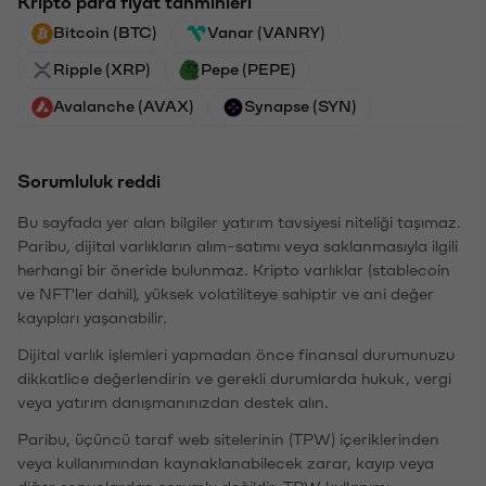
Kripto para fiyat tahminleri
Bitcoin (BTC)
Vanar (VANRY)
Ripple (XRP)
Pepe (PEPE)
Avalanche (AVAX)
Synapse (SYN)
Sorumluluk reddi
Bu sayfada yer alan bilgiler yatırım tavsiyesi niteliği taşımaz.
Paribu, dijital varlıkların alım-satımı veya saklanmasıyla ilgili
herhangi bir öneride bulunmaz. Kripto varlıklar (stablecoin
ve NFT'ler dahil), yüksek volatiliteye sahiptir ve ani değer
kayıpları yaşanabilir.
Dijital varlık işlemleri yapmadan önce finansal durumunuzu
dikkatlice değerlendirin ve gerekli durumlarda hukuk, vergi
veya yatırım danışmanınızdan destek alın.
Paribu, üçüncü taraf web sitelerinin (TPW) içeriklerinden
veya kullanımından kaynaklanabilecek zarar, kayıp veya