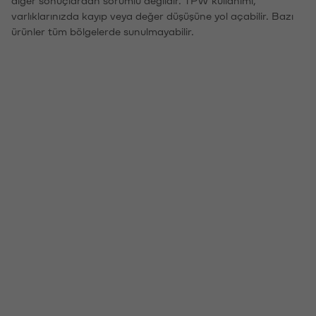
diğer sonuçlardan sorumlu değildir. TPW kullanımı,
varlıklarınızda kayıp veya değer düşüşüne yol açabilir. Bazı
ürünler tüm bölgelerde sunulmayabilir.