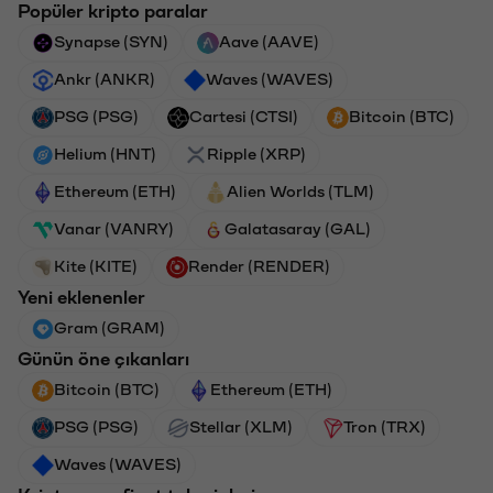
Popüler kripto paralar
Synapse (SYN)
Aave (AAVE)
Ankr (ANKR)
Waves (WAVES)
PSG (PSG)
Cartesi (CTSI)
Bitcoin (BTC)
Helium (HNT)
Ripple (XRP)
Ethereum (ETH)
Alien Worlds (TLM)
Vanar (VANRY)
Galatasaray (GAL)
Kite (KITE)
Render (RENDER)
Yeni eklenenler
Gram (GRAM)
Günün öne çıkanları
Bitcoin (BTC)
Ethereum (ETH)
PSG (PSG)
Stellar (XLM)
Tron (TRX)
Waves (WAVES)