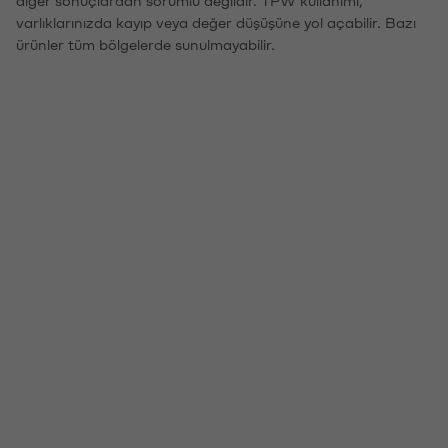
diğer sonuçlardan sorumlu değildir. TPW kullanımı,
varlıklarınızda kayıp veya değer düşüşüne yol açabilir. Bazı
ürünler tüm bölgelerde sunulmayabilir.