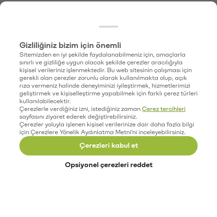
Gizliliğiniz bizim için önemli
Sitemizden en iyi şekilde faydalanabilmeniz için, amaçlarla
sınırlı ve gizliliğe uygun olacak şekilde çerezler aracılığıyla
kişisel verileriniz işlenmektedir. Bu web sitesinin çalışması için
gerekli olan çerezler zorunlu olarak kullanılmakta olup, açık
rıza vermeniz halinde deneyiminizi iyileştirmek, hizmetlerimizi
geliştirmek ve kişiselleştirme yapabilmek için farklı çerez türleri
kullanılabilecektir.
Çerezlerle verdiğiniz izni, istediğiniz zaman
Çerez tercihleri
sayfasını ziyaret ederek değiştirebilirsiniz.
Çerezler yoluyla işlenen kişisel verilerinize dair daha fazla bilgi
için Çerezlere Yönelik Aydınlatma Metni'ni inceleyebilirsiniz.
Çerezleri kabul et
Opsiyonel çerezleri reddet