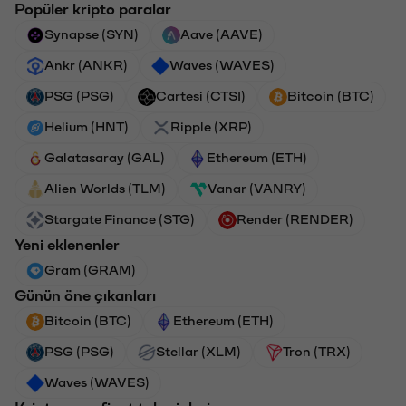
Popüler kripto paralar
Synapse (SYN)
Aave (AAVE)
Ankr (ANKR)
Waves (WAVES)
PSG (PSG)
Cartesi (CTSI)
Bitcoin (BTC)
Helium (HNT)
Ripple (XRP)
Galatasaray (GAL)
Ethereum (ETH)
Alien Worlds (TLM)
Vanar (VANRY)
Stargate Finance (STG)
Render (RENDER)
Yeni eklenenler
Gram (GRAM)
Günün öne çıkanları
Bitcoin (BTC)
Ethereum (ETH)
PSG (PSG)
Stellar (XLM)
Tron (TRX)
Waves (WAVES)