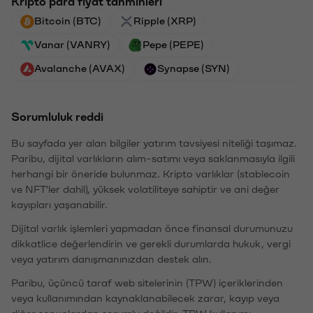
Kripto para fiyat tahminleri
Bitcoin (BTC)
Ripple (XRP)
Vanar (VANRY)
Pepe (PEPE)
Avalanche (AVAX)
Synapse (SYN)
Sorumluluk reddi
Bu sayfada yer alan bilgiler yatırım tavsiyesi niteliği taşımaz.
Paribu, dijital varlıkların alım-satımı veya saklanmasıyla ilgili
herhangi bir öneride bulunmaz. Kripto varlıklar (stablecoin
ve NFT'ler dahil), yüksek volatiliteye sahiptir ve ani değer
kayıpları yaşanabilir.
Dijital varlık işlemleri yapmadan önce finansal durumunuzu
dikkatlice değerlendirin ve gerekli durumlarda hukuk, vergi
veya yatırım danışmanınızdan destek alın.
Paribu, üçüncü taraf web sitelerinin (TPW) içeriklerinden
veya kullanımından kaynaklanabilecek zarar, kayıp veya