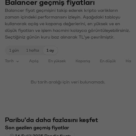
Balancer geçmiş fiyatları
Balancer fiyat geçmişini takip ederek kripto varlıkların
zaman içindeki performansını izleyin. Aşağıdaki tabloyu
kullanarak açılış ve kapanış değerlerini, en yüksek ve en
düşük fiyatları ve işlem hacmini kolayca görüntüleyebilirsiniz.
Seçtiğiniz günün kuru baz alınarak TL'ye çevrilmiştir.
1 gün
1 hafta
1 ay
Tarih
Açılış
En yüksek
Kapanış
En düşük
Haci
Bu tarih aralığı için veri bulunamadı.
Paribu'da daha fazlasını keşfet
Son gezilen geçmiş fiyatlar