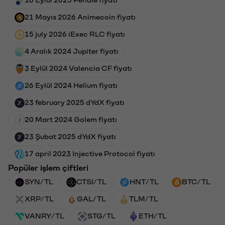
16 Eylül 2025 Pendle fiyatı
21 Mayıs 2026 Animecoin fiyatı
15 july 2026 iExec RLC fiyatı
4 Aralık 2024 Jupiter fiyatı
3 Eylül 2024 Valencia CF fiyatı
26 Eylül 2024 Helium fiyatı
23 february 2025 dYdX fiyatı
20 Mart 2024 Golem fiyatı
23 Şubat 2025 dYdX fiyatı
17 april 2023 Injective Protocol fiyatı
Popüler işlem çiftleri
SYN/TL
CTSI/TL
HNT/TL
BTC/TL
XRP/TL
GAL/TL
TLM/TL
VANRY/TL
STG/TL
ETH/TL