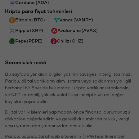
Cardano (ADA)
Kripto para fiyat tahminleri
Bitcoin (BTC)
Vanar (VANRY)
Ripple (XRP)
Avalanche (AVAX)
Pepe (PEPE)
Chiliz (CHZ)
Sorumluluk reddi
Bu sayfada yer alan bilgiler yatırım tavsiyesi niteliği taşımaz.
Paribu, dijital varlıkların alım-satımı veya saklanmasıyla ilgili
herhangi bir öneride bulunmaz. Kripto varlıklar (stablecoin
ve NFT'ler dahil), yüksek volatiliteye sahiptir ve ani değer
kayıpları yaşanabilir.
Dijital varlık işlemleri yapmadan önce finansal durumunuzu
dikkatlice değerlendirin ve gerekli durumlarda hukuk, vergi
veya yatırım danışmanınızdan destek alın.
Paribu, üçüncü taraf web sitelerinin (TPW) içeriklerinden