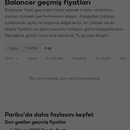
Balancer geçmiş fiyatları
Balancer fiyat geçmişini takip ederek kripto varlıkların
zaman içindeki performansını izleyin. Aşağıdaki tabloyu
kullanarak açılış ve kapanış değerlerini, en yüksek ve en
düşük fiyatları ve işlem hacmini kolayca görüntüleyebilirsiniz.
Seçtiğiniz günün kuru baz alınarak TL'ye çevrilmiştir.
1 gün
1 hafta
1 ay
Tarih
Açılış
En yüksek
Kapanış
En düşük
Haci
Bu tarih aralığı için veri bulunamadı.
Paribu'da daha fazlasını keşfet
Son gezilen geçmiş fiyatlar