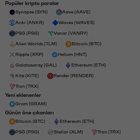
Popüler kripto paralar
Synapse (SYN)
Aave (AAVE)
Ankr (ANKR)
Waves (WAVES)
PSG (PSG)
Vanar (VANRY)
Alien Worlds (TLM)
Bitcoin (BTC)
Ripple (XRP)
Helium (HNT)
Galatasaray (GAL)
Ethereum (ETH)
Kite (KITE)
Render (RENDER)
Tron (TRX)
Yeni eklenenler
Gram (GRAM)
Günün öne çıkanları
Bitcoin (BTC)
Ethereum (ETH)
PSG (PSG)
Stellar (XLM)
Tron (TRX)