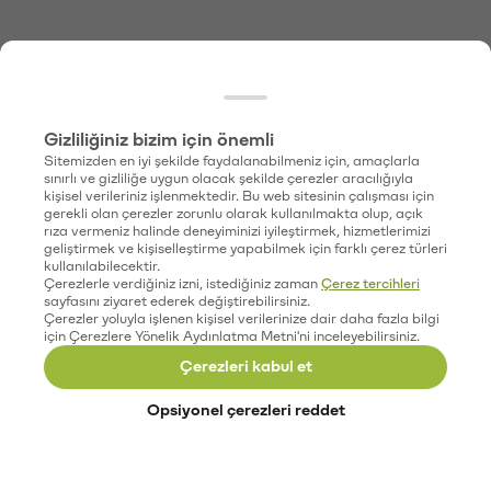
Gizliliğiniz bizim için önemli
Sitemizden en iyi şekilde faydalanabilmeniz için, amaçlarla
sınırlı ve gizliliğe uygun olacak şekilde çerezler aracılığıyla
kişisel verileriniz işlenmektedir. Bu web sitesinin çalışması için
gerekli olan çerezler zorunlu olarak kullanılmakta olup, açık
rıza vermeniz halinde deneyiminizi iyileştirmek, hizmetlerimizi
geliştirmek ve kişiselleştirme yapabilmek için farklı çerez türleri
kullanılabilecektir.
Çerezlerle verdiğiniz izni, istediğiniz zaman
Çerez tercihleri
sayfasını ziyaret ederek değiştirebilirsiniz.
Çerezler yoluyla işlenen kişisel verilerinize dair daha fazla bilgi
için Çerezlere Yönelik Aydınlatma Metni'ni inceleyebilirsiniz.
Çerezleri kabul et
Opsiyonel çerezleri reddet