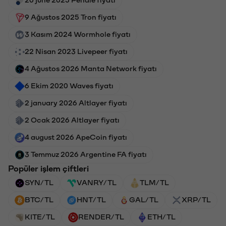
20 june 2025 Pendle fiyatı
9 Ağustos 2025 Tron fiyatı
3 Kasım 2024 Wormhole fiyatı
22 Nisan 2023 Livepeer fiyatı
4 Ağustos 2026 Manta Network fiyatı
6 Ekim 2020 Waves fiyatı
2 january 2026 Altlayer fiyatı
2 Ocak 2026 Altlayer fiyatı
4 august 2026 ApeCoin fiyatı
3 Temmuz 2026 Argentine FA fiyatı
Popüler işlem çiftleri
SYN/TL
VANRY/TL
TLM/TL
BTC/TL
HNT/TL
GAL/TL
XRP/TL
KITE/TL
RENDER/TL
ETH/TL