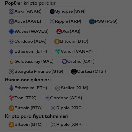
Popüler kripto paralar
Ankr (ANKR)
Synapse (SYN)
Aave (AAVE)
Ripple (XRP)
PSG (PSG)
Waves (WAVES)
Xai (XAI)
Cardano (ADA)
Bitcoin (BTC)
Ethereum (ETH)
Vanar (VANRY)
Galatasaray (GAL)
Orchid (OXT)
Stargate Finance (STG)
Cartesi (CTSI)
Günün öne çıkanları
Ethereum (ETH)
Stellar (XLM)
Tron (TRX)
Cardano (ADA)
Bitcoin (BTC)
Ripple (XRP)
Kripto para fiyat tahminleri
Bitcoin (BTC)
Ripple (XRP)