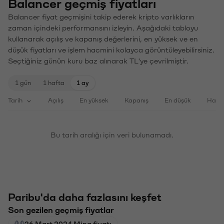
Balancer geçmiş fiyatları
Balancer fiyat geçmişini takip ederek kripto varlıkların
zaman içindeki performansını izleyin. Aşağıdaki tabloyu
kullanarak açılış ve kapanış değerlerini, en yüksek ve en
düşük fiyatları ve işlem hacmini kolayca görüntüleyebilirsiniz.
Seçtiğiniz günün kuru baz alınarak TL'ye çevrilmiştir.
1 gün
1 hafta
1 ay
Tarih
Açılış
En yüksek
Kapanış
En düşük
Haci
Bu tarih aralığı için veri bulunamadı.
Paribu'da daha fazlasını keşfet
Son gezilen geçmiş fiyatlar
26 Mart 2024 Mina fiyatı