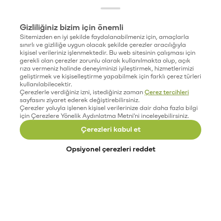
Gizliliğiniz bizim için önemli
Sitemizden en iyi şekilde faydalanabilmeniz için, amaçlarla
sınırlı ve gizliliğe uygun olacak şekilde çerezler aracılığıyla
kişisel verileriniz işlenmektedir. Bu web sitesinin çalışması için
gerekli olan çerezler zorunlu olarak kullanılmakta olup, açık
rıza vermeniz halinde deneyiminizi iyileştirmek, hizmetlerimizi
geliştirmek ve kişiselleştirme yapabilmek için farklı çerez türleri
kullanılabilecektir.
Çerezlerle verdiğiniz izni, istediğiniz zaman
Çerez tercihleri
sayfasını ziyaret ederek değiştirebilirsiniz.
Çerezler yoluyla işlenen kişisel verilerinize dair daha fazla bilgi
için Çerezlere Yönelik Aydınlatma Metni'ni inceleyebilirsiniz.
Çerezleri kabul et
Opsiyonel çerezleri reddet
Paribu’yu keşfet