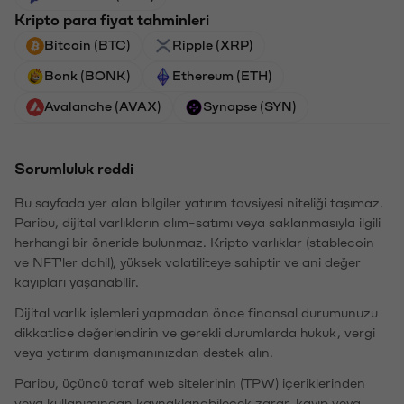
Kripto para fiyat tahminleri
Bitcoin (BTC)
Ripple (XRP)
Bonk (BONK)
Ethereum (ETH)
Avalanche (AVAX)
Synapse (SYN)
Sorumluluk reddi
Bu sayfada yer alan bilgiler yatırım tavsiyesi niteliği taşımaz.
Paribu, dijital varlıkların alım-satımı veya saklanmasıyla ilgili
herhangi bir öneride bulunmaz. Kripto varlıklar (stablecoin
ve NFT'ler dahil), yüksek volatiliteye sahiptir ve ani değer
kayıpları yaşanabilir.
Dijital varlık işlemleri yapmadan önce finansal durumunuzu
dikkatlice değerlendirin ve gerekli durumlarda hukuk, vergi
veya yatırım danışmanınızdan destek alın.
Paribu, üçüncü taraf web sitelerinin (TPW) içeriklerinden
veya kullanımından kaynaklanabilecek zarar, kayıp veya