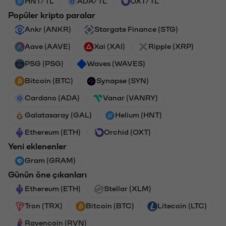
HNT/TL
ADA/TL
OXT/TL
Popüler kripto paralar
Ankr (ANKR)
Stargate Finance (STG)
Aave (AAVE)
Xai (XAI)
Ripple (XRP)
PSG (PSG)
Waves (WAVES)
Bitcoin (BTC)
Synapse (SYN)
Cardano (ADA)
Vanar (VANRY)
Galatasaray (GAL)
Helium (HNT)
Ethereum (ETH)
Orchid (OXT)
Yeni eklenenler
Gram (GRAM)
Günün öne çıkanları
Ethereum (ETH)
Stellar (XLM)
Tron (TRX)
Bitcoin (BTC)
Litecoin (LTC)
Ravencoin (RVN)