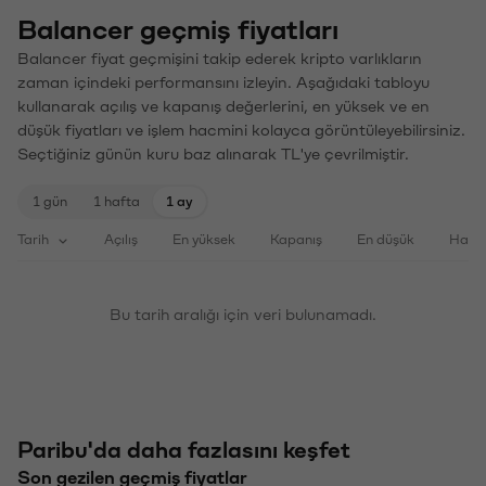
Balancer geçmiş fiyatları
Balancer fiyat geçmişini takip ederek kripto varlıkların
zaman içindeki performansını izleyin. Aşağıdaki tabloyu
kullanarak açılış ve kapanış değerlerini, en yüksek ve en
düşük fiyatları ve işlem hacmini kolayca görüntüleyebilirsiniz.
Seçtiğiniz günün kuru baz alınarak TL'ye çevrilmiştir.
1 gün
1 hafta
1 ay
Tarih
Açılış
En yüksek
Kapanış
En düşük
Haci
Bu tarih aralığı için veri bulunamadı.
Paribu'da daha fazlasını keşfet
Son gezilen geçmiş fiyatlar