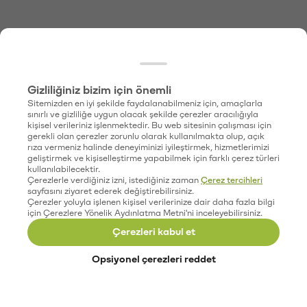
Gizliliğiniz bizim için önemli
Sitemizden en iyi şekilde faydalanabilmeniz için, amaçlarla
sınırlı ve gizliliğe uygun olacak şekilde çerezler aracılığıyla
kişisel verileriniz işlenmektedir. Bu web sitesinin çalışması için
gerekli olan çerezler zorunlu olarak kullanılmakta olup, açık
rıza vermeniz halinde deneyiminizi iyileştirmek, hizmetlerimizi
geliştirmek ve kişiselleştirme yapabilmek için farklı çerez türleri
kullanılabilecektir.
Çerezlerle verdiğiniz izni, istediğiniz zaman
Çerez tercihleri
sayfasını ziyaret ederek değiştirebilirsiniz.
Çerezler yoluyla işlenen kişisel verilerinize dair daha fazla bilgi
için Çerezlere Yönelik Aydınlatma Metni'ni inceleyebilirsiniz.
Çerezleri kabul et
Opsiyonel çerezleri reddet