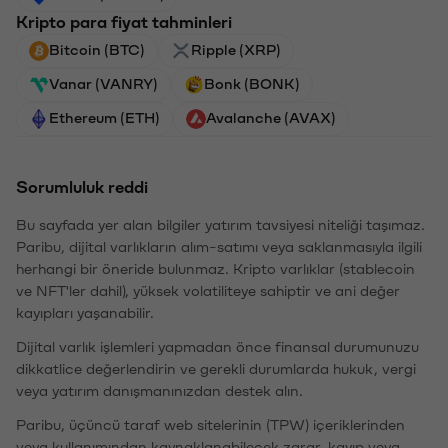
Kripto para fiyat tahminleri
Bitcoin (BTC)
Ripple (XRP)
Vanar (VANRY)
Bonk (BONK)
Ethereum (ETH)
Avalanche (AVAX)
Sorumluluk reddi
Bu sayfada yer alan bilgiler yatırım tavsiyesi niteliği taşımaz.
Paribu, dijital varlıkların alım-satımı veya saklanmasıyla ilgili
herhangi bir öneride bulunmaz. Kripto varlıklar (stablecoin
ve NFT'ler dahil), yüksek volatiliteye sahiptir ve ani değer
kayıpları yaşanabilir.
Dijital varlık işlemleri yapmadan önce finansal durumunuzu
dikkatlice değerlendirin ve gerekli durumlarda hukuk, vergi
veya yatırım danışmanınızdan destek alın.
Paribu, üçüncü taraf web sitelerinin (TPW) içeriklerinden
veya kullanımından kaynaklanabilecek zarar, kayıp veya