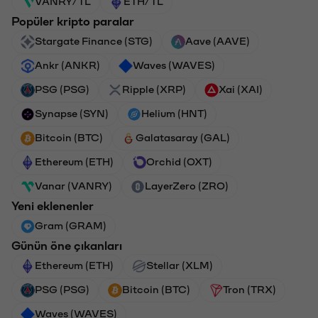
VANRY/TL
ETH/TL
Popüler kripto paralar
Stargate Finance (STG)
Aave (AAVE)
Ankr (ANKR)
Waves (WAVES)
PSG (PSG)
Ripple (XRP)
Xai (XAI)
Synapse (SYN)
Helium (HNT)
Bitcoin (BTC)
Galatasaray (GAL)
Ethereum (ETH)
Orchid (OXT)
Vanar (VANRY)
LayerZero (ZRO)
Yeni eklenenler
Gram (GRAM)
Günün öne çıkanları
Ethereum (ETH)
Stellar (XLM)
PSG (PSG)
Bitcoin (BTC)
Tron (TRX)
Waves (WAVES)