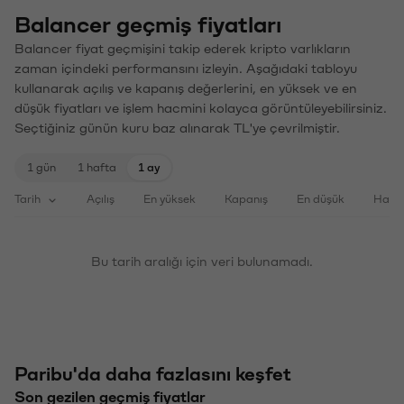
Balancer geçmiş fiyatları
Balancer fiyat geçmişini takip ederek kripto varlıkların
zaman içindeki performansını izleyin. Aşağıdaki tabloyu
kullanarak açılış ve kapanış değerlerini, en yüksek ve en
düşük fiyatları ve işlem hacmini kolayca görüntüleyebilirsiniz.
Seçtiğiniz günün kuru baz alınarak TL'ye çevrilmiştir.
1 gün
1 hafta
1 ay
Tarih
Açılış
En yüksek
Kapanış
En düşük
Haci
Bu tarih aralığı için veri bulunamadı.
Paribu'da daha fazlasını keşfet
Son gezilen geçmiş fiyatlar