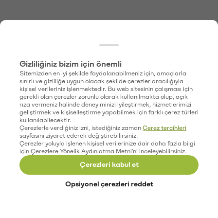
Gizliliğiniz bizim için önemli
Sitemizden en iyi şekilde faydalanabilmeniz için, amaçlarla
sınırlı ve gizliliğe uygun olacak şekilde çerezler aracılığıyla
kişisel verileriniz işlenmektedir. Bu web sitesinin çalışması için
gerekli olan çerezler zorunlu olarak kullanılmakta olup, açık
rıza vermeniz halinde deneyiminizi iyileştirmek, hizmetlerimizi
geliştirmek ve kişiselleştirme yapabilmek için farklı çerez türleri
kullanılabilecektir.
Çerezlerle verdiğiniz izni, istediğiniz zaman
Çerez tercihleri
sayfasını ziyaret ederek değiştirebilirsiniz.
Çerezler yoluyla işlenen kişisel verilerinize dair daha fazla bilgi
için Çerezlere Yönelik Aydınlatma Metni'ni inceleyebilirsiniz.
Çerezleri kabul et
Opsiyonel çerezleri reddet