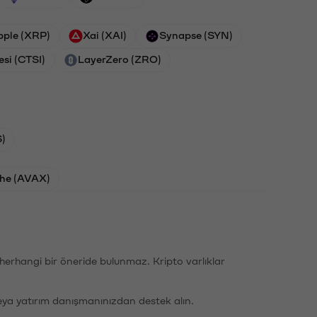
pple (XRP)
Xai (XAI)
Synapse (SYN)
esi (CTSI)
LayerZero (ZRO)
)
he (AVAX)
li herhangi bir öneride bulunmaz. Kripto varlıklar
eya yatırım danışmanınızdan destek alın.