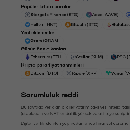
Popüler kripto paralar
Stargate Finance (STG)
Aave (AAVE)
Helium (HNT)
Bitcoin (BTC)
Galatas
Yeni eklenenler
Gram (GRAM)
Günün öne çıkanları
Ethereum (ETH)
Stellar (XLM)
PSG (
Kripto para fiyat tahminleri
Bitcoin (BTC)
Ripple (XRP)
Vanar (
Sorumluluk reddi
Bu sayfada yer alan bilgiler yatırım tavsiyesi niteliği ta
(stablecoin ve NFT'ler dahil), yüksek volatiliteye sahipti
Dijital varlık işlemleri yapmadan önce finansal durumu