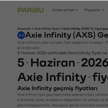
Kripto al/sat
Piyasalar
Anasayfa
Axie Infinity fiyatı
Axie Infinity (AXS) TL fiyat geç
Axie Infinity (AXS) G
Axie Infinity'in yıllar içindeki fiyat değişimini inceley
iyi analiz edin.
5 Haziran 2026 tarihindeki Axie Infinity fiyatı n
5
Haziran
202
Axie Infinity
fi
Axie Infinity geçmiş fiyatları
Axie Infinity fiyat geçmişini takip ederek kripto varlık
kullanarak açılış ve kapanış değerlerini, en yüksek ve e
görüntüleyebilirsiniz. Seçtiğiniz günün kuru baz alınarak