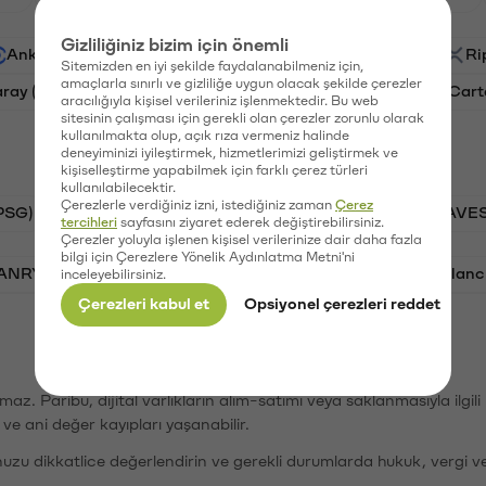
Gizliliğiniz bizim için önemli
Ankr (ANKR)
Waves (WAVES)
PSG (PSG)
Ri
Sitemizden en iyi şekilde faydalanabilmeniz için,
amaçlarla sınırlı ve gizliliğe uygun olacak şekilde çerezler
aray (GAL)
Ethereum (ETH)
Orchid (OXT)
Cart
aracılığıyla kişisel verileriniz işlenmektedir. Bu web
sitesinin çalışması için gerekli olan çerezler zorunlu olarak
kullanılmakta olup, açık rıza vermeniz halinde
deneyiminizi iyileştirmek, hizmetlerimizi geliştirmek ve
kişiselleştirme yapabilmek için farklı çerez türleri
kullanılabilecektir.
Çerezlerle verdiğiniz izni, istediğiniz zaman
Çerez
PSG)
Bitcoin (BTC)
Tron (TRX)
Waves (WAVES
tercihleri
sayfasını ziyaret ederek değiştirebilirsiniz.
Çerezler yoluyla işlenen kişisel verilerinize dair daha fazla
bilgi için Çerezlere Yönelik Aydınlatma Metni'ni
VANRY)
Bonk (BONK)
Ethereum (ETH)
Avalanc
inceleyebilirsiniz.
Çerezleri kabul et
Opsiyonel çerezleri reddet
şımaz. Paribu, dijital varlıkların alım-satımı veya saklanmasıyla ilgi
r ve ani değer kayıpları yaşanabilir.
nuzu dikkatlice değerlendirin ve gerekli durumlarda hukuk, vergi v