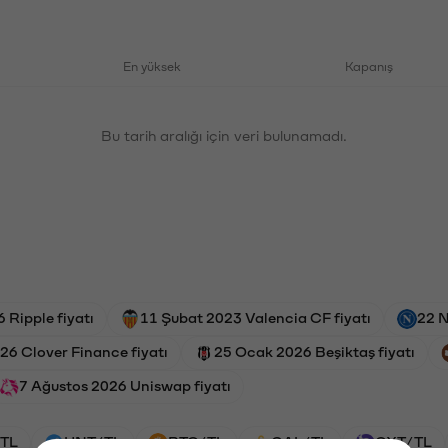
En yüksek
Kapanış
Bu tarih aralığı için veri bulunamadı.
 Ripple fiyatı
11 Şubat 2023 Valencia CF fiyatı
22 N
26 Clover Finance fiyatı
25 Ocak 2026 Beşiktaş fiyatı
7 Ağustos 2026 Uniswap fiyatı
TL
HNT/TL
BTC/TL
GAL/TL
OXT/TL