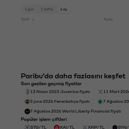
1 gün
1 hafta
1 ay
Tarih
Açılış
Paribu'da daha fazlasını keşfet
Son gezilen geçmiş fiyatlar
13 Nisan 2023 Juventus fiyatı
11 Mart 2026
5 june 2026 Fenerbahçe fiyatı
7 Ağustos 20
7 Ağustos 2026 World Liberty Financial fiyatı
Popüler işlem çiftleri
STG/TL
XAI/TL
XRP/TL
SYN/