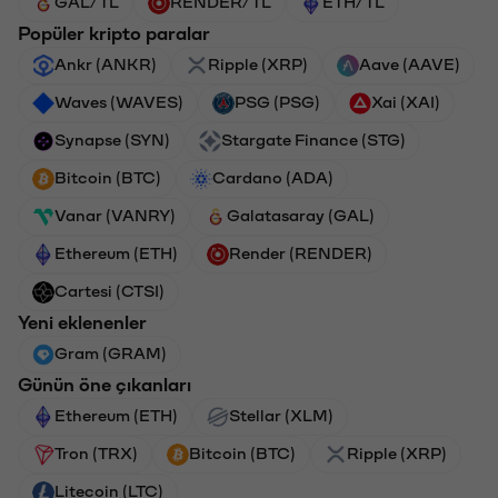
GAL/TL
RENDER/TL
ETH/TL
Popüler kripto paralar
Ankr (ANKR)
Ripple (XRP)
Aave (AAVE)
Waves (WAVES)
PSG (PSG)
Xai (XAI)
Synapse (SYN)
Stargate Finance (STG)
Bitcoin (BTC)
Cardano (ADA)
Vanar (VANRY)
Galatasaray (GAL)
Ethereum (ETH)
Render (RENDER)
Cartesi (CTSI)
Yeni eklenenler
Gram (GRAM)
Günün öne çıkanları
Ethereum (ETH)
Stellar (XLM)
Tron (TRX)
Bitcoin (BTC)
Ripple (XRP)
Litecoin (LTC)