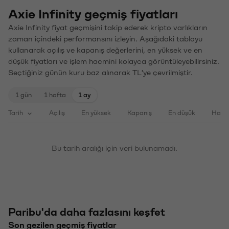
Axie Infinity geçmiş fiyatları
Axie Infinity fiyat geçmişini takip ederek kripto varlıkların
zaman içindeki performansını izleyin. Aşağıdaki tabloyu
kullanarak açılış ve kapanış değerlerini, en yüksek ve en
düşük fiyatları ve işlem hacmini kolayca görüntüleyebilirsiniz.
Seçtiğiniz günün kuru baz alınarak TL'ye çevrilmiştir.
1 gün
1 hafta
1 ay
Tarih
Açılış
En yüksek
Kapanış
En düşük
Haci
Bu tarih aralığı için veri bulunamadı.
Paribu'da daha fazlasını keşfet
Son gezilen geçmiş fiyatlar