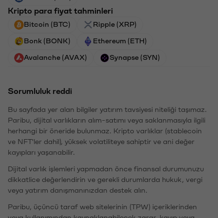
Kripto para fiyat tahminleri
Bitcoin (BTC)
Ripple (XRP)
Bonk (BONK)
Ethereum (ETH)
Avalanche (AVAX)
Synapse (SYN)
Sorumluluk reddi
Bu sayfada yer alan bilgiler yatırım tavsiyesi niteliği taşımaz.
Paribu, dijital varlıkların alım-satımı veya saklanmasıyla ilgili
herhangi bir öneride bulunmaz. Kripto varlıklar (stablecoin
ve NFT'ler dahil), yüksek volatiliteye sahiptir ve ani değer
kayıpları yaşanabilir.
Dijital varlık işlemleri yapmadan önce finansal durumunuzu
dikkatlice değerlendirin ve gerekli durumlarda hukuk, vergi
veya yatırım danışmanınızdan destek alın.
Paribu, üçüncü taraf web sitelerinin (TPW) içeriklerinden
veya kullanımından kaynaklanabilecek zarar, kayıp veya