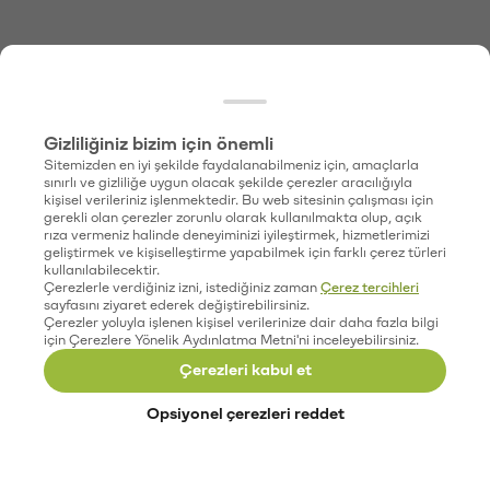
Gizliliğiniz bizim için önemli
Sitemizden en iyi şekilde faydalanabilmeniz için, amaçlarla
sınırlı ve gizliliğe uygun olacak şekilde çerezler aracılığıyla
kişisel verileriniz işlenmektedir. Bu web sitesinin çalışması için
gerekli olan çerezler zorunlu olarak kullanılmakta olup, açık
rıza vermeniz halinde deneyiminizi iyileştirmek, hizmetlerimizi
geliştirmek ve kişiselleştirme yapabilmek için farklı çerez türleri
kullanılabilecektir.
Çerezlerle verdiğiniz izni, istediğiniz zaman
Çerez tercihleri
sayfasını ziyaret ederek değiştirebilirsiniz.
Çerezler yoluyla işlenen kişisel verilerinize dair daha fazla bilgi
için Çerezlere Yönelik Aydınlatma Metni'ni inceleyebilirsiniz.
Çerezleri kabul et
Opsiyonel çerezleri reddet