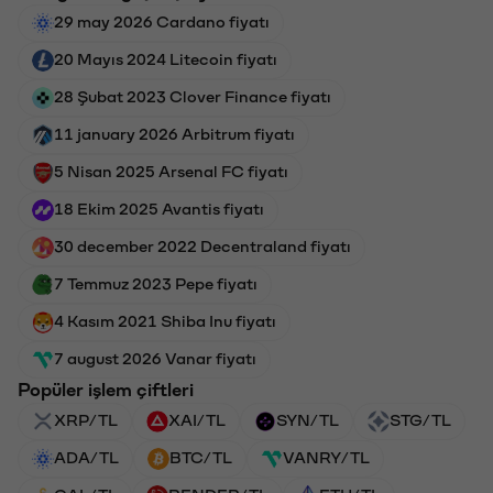
29 may 2026 Cardano fiyatı
20 Mayıs 2024 Litecoin fiyatı
28 Şubat 2023 Clover Finance fiyatı
11 january 2026 Arbitrum fiyatı
5 Nisan 2025 Arsenal FC fiyatı
18 Ekim 2025 Avantis fiyatı
30 december 2022 Decentraland fiyatı
7 Temmuz 2023 Pepe fiyatı
4 Kasım 2021 Shiba Inu fiyatı
7 august 2026 Vanar fiyatı
Popüler işlem çiftleri
XRP/TL
XAI/TL
SYN/TL
STG/TL
ADA/TL
BTC/TL
VANRY/TL