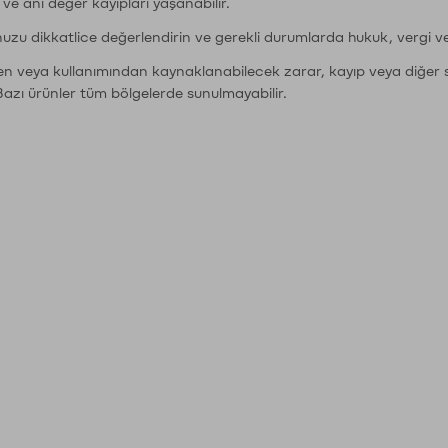
r ve ani değer kayıpları yaşanabilir.
nuzu dikkatlice değerlendirin ve gerekli durumlarda hukuk, vergi v
den veya kullanımından kaynaklanabilecek zarar, kayıp veya diğer 
Bazı ürünler tüm bölgelerde sunulmayabilir.