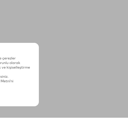
e çerezler
zorunlu olarak
 ve kişiselleştirme
siniz.
 Metni'ni