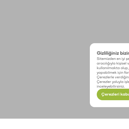
Gizliliğiniz biz
Sitemizden en iyi şe
aracılığıyla kişisel
kullanılmakta olup, 
yapabilmek için fark
Çerezlerle verdiğin
Çerezler yoluyla işl
inceleyebilirsiniz.
Çerezleri kabu