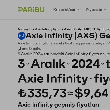
Kripto al/sat
Piyasalar
Anasayfa
Axie Infinity fiyatı
Axie Infinity (AXS) TL fiyat geç
Axie Infinity (AXS) G
Axie Infinity'in yıllar içindeki fiyat değişimini inceley
iyi analiz edin.
3 Aralık 2024 tarihindeki Axie Infinity fiyatı ne 
3
Aralık
2024
Axie Infinity
fi
₺335,73
≈
$9,64
Axie Infinity geçmiş fiyatları