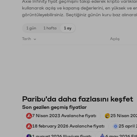
Axie Infinity fiyat geçmişini takip ederek kripto varlık
kullanarak açılış ve kapanış değerlerini, en yüksek ve e
görüntüleyebilirsiniz. Seçtiğiniz günün kuru baz alınarak
1 gün
1 hafta
1 ay
Tarih
Açılış
Paribu'da daha fazlasını keşfet
Son gezilen geçmiş fiyatlar
7 Nisan 2023 Avalanche fiyatı
25 Nisan 202
18 february 2026 Avalanche fiyatı
25 april
1 august 2026 Illuvium fiyatı
6 may 2026 Et