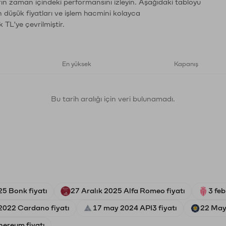
ların zaman içindeki performansını izleyin. Aşağıdaki tabloyu
n düşük fiyatları ve işlem hacmini kolayca
 TL'ye çevrilmiştir.
En yüksek
Kapanış
Bu tarih aralığı için veri bulunamadı.
5 Bonk fiyatı
27 Aralık 2025 Alfa Romeo fiyatı
3 fe
 2022 Cardano fiyatı
17 may 2024 API3 fiyatı
22 Mayı
hereum fiyatı