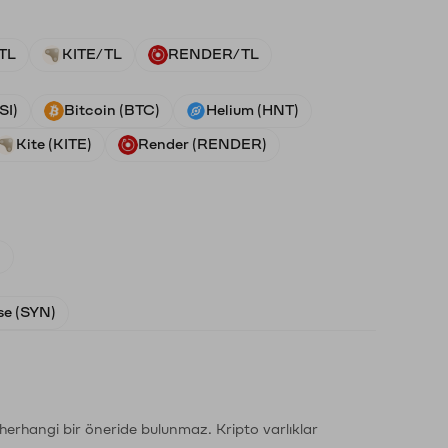
TL
KITE/TL
RENDER/TL
SI)
Bitcoin (BTC)
Helium (HNT)
Kite (KITE)
Render (RENDER)
)
e (SYN)
li herhangi bir öneride bulunmaz. Kripto varlıklar