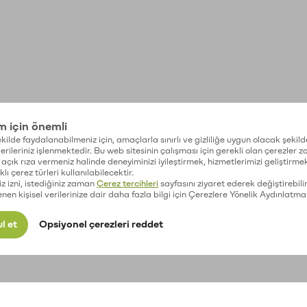
im için önemli
kilde faydalanabilmeniz için, amaçlarla sınırlı ve gizliliğe uygun olacak şekild
 verileriniz işlenmektedir. Bu web sitesinin çalışması için gerekli olan çerezler 
açık rıza vermeniz halinde deneyiminizi iyileştirmek, hizmetlerimizi geliştirmek
lı çerez türleri kullanılabilecektir.
iz izni, istediğiniz zaman
Çerez tercihleri
sayfasını ziyaret ederek değiştirebilir
enen kişisel verilerinize dair daha fazla bilgi için Çerezlere Yönelik Aydınlatma
l et
Opsiyonel çerezleri reddet