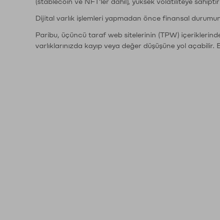
(stablecoin ve NFT'ler dahil), yüksek volatiliteye sahipti
Dijital varlık işlemleri yapmadan önce finansal durumu
Paribu, üçüncü taraf web sitelerinin (TPW) içeriklerin
varlıklarınızda kayıp veya değer düşüşüne yol açabilir. 