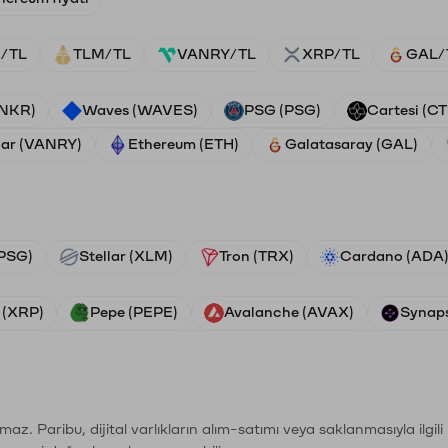
/TL
TLM/TL
VANRY/TL
XRP/TL
GAL/
ANKR)
Waves (WAVES)
PSG (PSG)
Cartesi (CT
ar (VANRY)
Ethereum (ETH)
Galatasaray (GAL)
PSG)
Stellar (XLM)
Tron (TRX)
Cardano (ADA
 (XRP)
Pepe (PEPE)
Avalanche (AVAX)
Synaps
şımaz. Paribu, dijital varlıkların alım-satımı veya saklanmasıyla ilgi