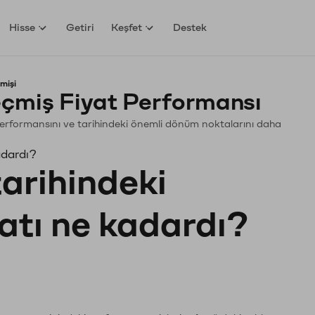
Hisse
Getiri
Keşfet
Destek
mişi
eçmiş Fiyat Performansı
in. Performansını ve tarihindeki önemli dönüm noktalarını daha
kadardı?
tarihindeki
yatı ne kadardı?