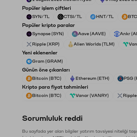
Popüler işlem çiftleri
SYN/TL
CTSI/TL
HNT/TL
BTC
Popüler kripto paralar
Synapse (SYN)
Aave (AAVE)
Ankr (
Ripple (XRP)
Alien Worlds (TLM)
Van
Yeni eklenenler
Gram (GRAM)
Günün öne çıkanları
Bitcoin (BTC)
Ethereum (ETH)
PSG (
Kripto para fiyat tahminleri
Bitcoin (BTC)
Vanar (VANRY)
Ripple
Sorumluluk reddi
Bu sayfada yer alan bilgiler yatırım tavsiyesi niteliği ta