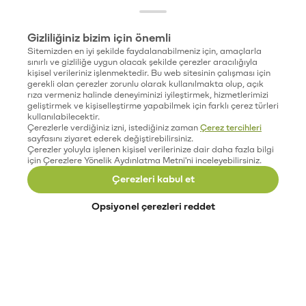
Gizliliğiniz bizim için önemli
Sitemizden en iyi şekilde faydalanabilmeniz için, amaçlarla
sınırlı ve gizliliğe uygun olacak şekilde çerezler aracılığıyla
kişisel verileriniz işlenmektedir. Bu web sitesinin çalışması için
gerekli olan çerezler zorunlu olarak kullanılmakta olup, açık
rıza vermeniz halinde deneyiminizi iyileştirmek, hizmetlerimizi
geliştirmek ve kişiselleştirme yapabilmek için farklı çerez türleri
kullanılabilecektir.
Çerezlerle verdiğiniz izni, istediğiniz zaman
Çerez tercihleri
sayfasını ziyaret ederek değiştirebilirsiniz.
Çerezler yoluyla işlenen kişisel verilerinize dair daha fazla bilgi
için Çerezlere Yönelik Aydınlatma Metni'ni inceleyebilirsiniz.
Çerezleri kabul et
Opsiyonel çerezleri reddet
Paribu’yu keşfet