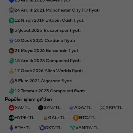
24 Aralık 2021 Manchester City FC fiyatı
12 Nisan 2019 Bitcoin Cash fiyatı
5 Şubat 2025 Trabzonspor fiyatı
10 Ocak 2025 Cardano fiyatı
21 Mayıs 2026 Berachain fiyatı
15 Aralık 2023 Compound fiyatı
17 Ocak 2026 Alien Worlds fiyatı
8 Ekim 2021 Algorand fiyatı
12 Temmuz 2025 Compound fiyatı
Popüler işlem çiftleri
XAI/TL
SYN/TL
ADA/TL
XRP/TL
HYPE/TL
GAL/TL
BTC/TL
ETH/TL
OXT/TL
VANRY/TL