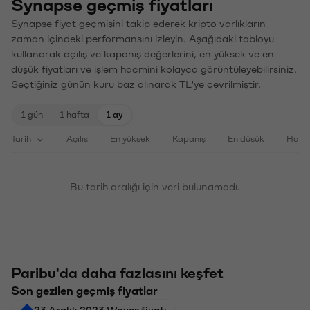
Synapse geçmiş fiyatları
Synapse fiyat geçmişini takip ederek kripto varlıkların
zaman içindeki performansını izleyin. Aşağıdaki tabloyu
kullanarak açılış ve kapanış değerlerini, en yüksek ve en
düşük fiyatları ve işlem hacmini kolayca görüntüleyebilirsiniz.
Seçtiğiniz günün kuru baz alınarak TL'ye çevrilmiştir.
1 gün
1 hafta
1 ay
Tarih
Açılış
En yüksek
Kapanış
En düşük
Haci
Bu tarih aralığı için veri bulunamadı.
Paribu'da daha fazlasını keşfet
Son gezilen geçmiş fiyatlar
23 Aralık 2023 Waves fiyatı