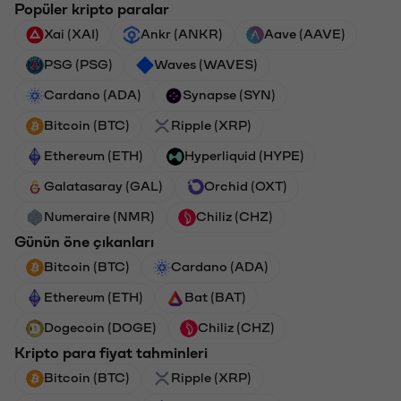
Popüler kripto paralar
Xai (XAI)
Ankr (ANKR)
Aave (AAVE)
PSG (PSG)
Waves (WAVES)
Cardano (ADA)
Synapse (SYN)
Bitcoin (BTC)
Ripple (XRP)
Ethereum (ETH)
Hyperliquid (HYPE)
Galatasaray (GAL)
Orchid (OXT)
Numeraire (NMR)
Chiliz (CHZ)
Günün öne çıkanları
Bitcoin (BTC)
Cardano (ADA)
Ethereum (ETH)
Bat (BAT)
Dogecoin (DOGE)
Chiliz (CHZ)
Kripto para fiyat tahminleri
Bitcoin (BTC)
Ripple (XRP)