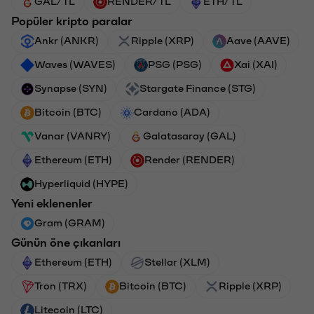
GAL/TL
RENDER/TL
ETH/TL
Popüler kripto paralar
Ankr (ANKR)
Ripple (XRP)
Aave (AAVE)
Waves (WAVES)
PSG (PSG)
Xai (XAI)
Synapse (SYN)
Stargate Finance (STG)
Bitcoin (BTC)
Cardano (ADA)
Vanar (VANRY)
Galatasaray (GAL)
Ethereum (ETH)
Render (RENDER)
Hyperliquid (HYPE)
Yeni eklenenler
Gram (GRAM)
Günün öne çıkanları
Ethereum (ETH)
Stellar (XLM)
Tron (TRX)
Bitcoin (BTC)
Ripple (XRP)
Litecoin (LTC)