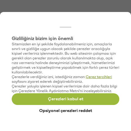
Gizliliğiniz bizim için önemli
Sitemizden en iyi şekilde faydalanabilmeniz için, amaçlarla
sınırlı ve gizliliğe uygun olacak şekilde çerezler aracılığıyla
kişisel verileriniz işlenmektedir. Bu web sitesinin çalışması için
gerekli olan çerezler zorunlu olarak kullanılmakta olup, açık
rıza vermeniz halinde deneyiminizi iyileştirmek, hizmetlerimizi
geliştirmek ve kişiselleştirme yapabilmek için farklı çerez türleri
kullanılabilecektir.
Çerezlerle verdiğiniz izni, istediğiniz zaman
Çerez tercihleri
sayfasını ziyaret ederek değiştirebilirsiniz.
Çerezler yoluyla işlenen kişisel verilerinize dair daha fazla bilgi
için Çerezlere Yönelik Aydınlatma Metni'ni inceleyebilirsiniz.
Çerezleri kabul et
Opsiyonel çerezleri reddet