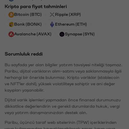
Kripto para fiyat tahminleri
Bitcoin (BTC)
Ripple (XRP)
Bonk (BONK)
Ethereum (ETH)
Avalanche (AVAX)
Synapse (SYN)
Sorumluluk reddi
Bu sayfada yer alan bilgiler yatırım tavsiyesi niteliği taşımaz.
Paribu, dijital varlıkların alım-satımı veya saklanmasıyla ilgili
herhangi bir öneride bulunmaz. Kripto varlıklar (stablecoin
ve NFT'ler dahil), yüksek volatiliteye sahiptir ve ani değer
kayıpları yaşanabilir.
Dijital varlık işlemleri yapmadan önce finansal durumunuzu
dikkatlice değerlendirin ve gerekli durumlarda hukuk, vergi
veya yatırım danışmanınızdan destek alın.
Paribu, üçüncü taraf web sitelerinin (TPW) içeriklerinden
veya kullanımından kaynaklanabilecek zarar, kayıp veya