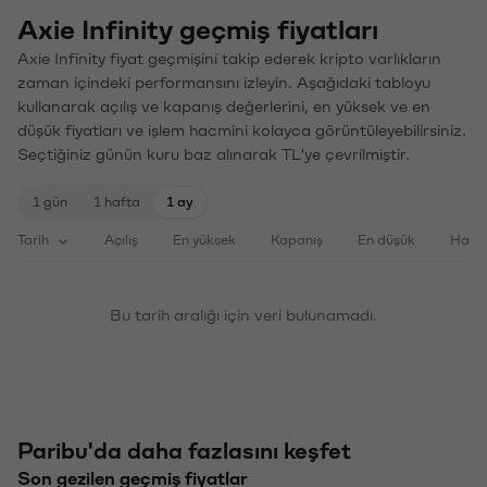
Axie Infinity geçmiş fiyatları
Axie Infinity fiyat geçmişini takip ederek kripto varlıkların
zaman içindeki performansını izleyin. Aşağıdaki tabloyu
kullanarak açılış ve kapanış değerlerini, en yüksek ve en
düşük fiyatları ve işlem hacmini kolayca görüntüleyebilirsiniz.
Seçtiğiniz günün kuru baz alınarak TL'ye çevrilmiştir.
1 gün
1 hafta
1 ay
Tarih
Açılış
En yüksek
Kapanış
En düşük
Haci
Bu tarih aralığı için veri bulunamadı.
Paribu'da daha fazlasını keşfet
Son gezilen geçmiş fiyatlar