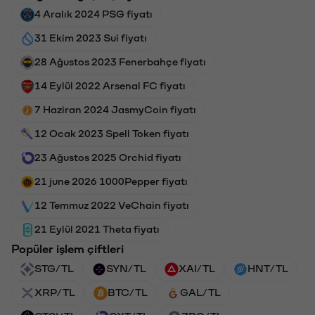
4 Aralık 2024 PSG fiyatı
31 Ekim 2023 Sui fiyatı
28 Ağustos 2023 Fenerbahçe fiyatı
14 Eylül 2022 Arsenal FC fiyatı
7 Haziran 2024 JasmyCoin fiyatı
12 Ocak 2023 Spell Token fiyatı
23 Ağustos 2025 Orchid fiyatı
21 june 2026 1000Pepper fiyatı
12 Temmuz 2022 VeChain fiyatı
21 Eylül 2021 Theta fiyatı
Popüler işlem çiftleri
STG/TL
SYN/TL
XAI/TL
HNT/TL
XRP/TL
BTC/TL
GAL/TL