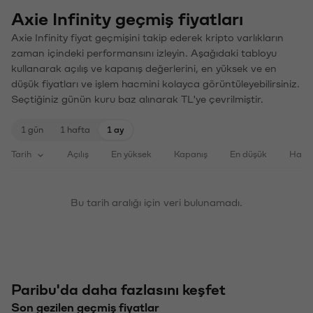
Axie Infinity geçmiş fiyatları
Axie Infinity fiyat geçmişini takip ederek kripto varlıkların
zaman içindeki performansını izleyin. Aşağıdaki tabloyu
kullanarak açılış ve kapanış değerlerini, en yüksek ve en
düşük fiyatları ve işlem hacmini kolayca görüntüleyebilirsiniz.
Seçtiğiniz günün kuru baz alınarak TL'ye çevrilmiştir.
1 gün
1 hafta
1 ay
Tarih
Açılış
En yüksek
Kapanış
En düşük
Haci
Bu tarih aralığı için veri bulunamadı.
Paribu'da daha fazlasını keşfet
Son gezilen geçmiş fiyatlar