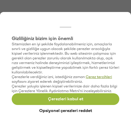
Gizliliğiniz bizim için önemli
Sitemizden en iyi şekilde faydalanabilmeniz için, amaçlarla
sınırlı ve gizliliğe uygun olacak şekilde çerezler aracılığıyla
kişisel verileriniz işlenmektedir. Bu web sitesinin çalışması için
gerekli olan çerezler zorunlu olarak kullanılmakta olup, açık
rıza vermeniz halinde deneyiminizi iyileştirmek, hizmetlerimizi
geliştirmek ve kişiselleştirme yapabilmek için farklı çerez türleri
kullanılabilecektir.
Çerezlerle verdiğiniz izni, istediğiniz zaman
Çerez tercihleri
sayfasını ziyaret ederek değiştirebilirsiniz.
Çerezler yoluyla işlenen kişisel verilerinize dair daha fazla bilgi
için Çerezlere Yönelik Aydınlatma Metni'ni inceleyebilirsiniz.
Çerezleri kabul et
Opsiyonel çerezleri reddet