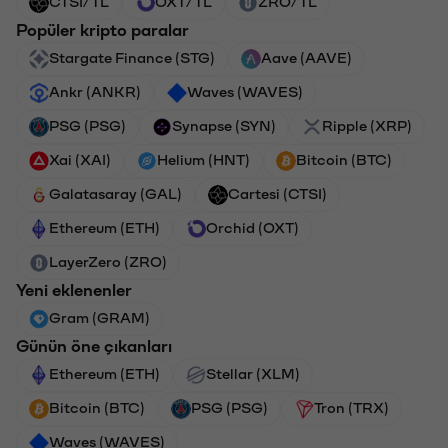
CTSI/TL
OXT/TL
ZRO/TL
Popüler kripto paralar
Stargate Finance (STG)
Aave (AAVE)
Ankr (ANKR)
Waves (WAVES)
PSG (PSG)
Synapse (SYN)
Ripple (XRP)
Xai (XAI)
Helium (HNT)
Bitcoin (BTC)
Galatasaray (GAL)
Cartesi (CTSI)
Ethereum (ETH)
Orchid (OXT)
LayerZero (ZRO)
Yeni eklenenler
Gram (GRAM)
Günün öne çıkanları
Ethereum (ETH)
Stellar (XLM)
Bitcoin (BTC)
PSG (PSG)
Tron (TRX)
Waves (WAVES)