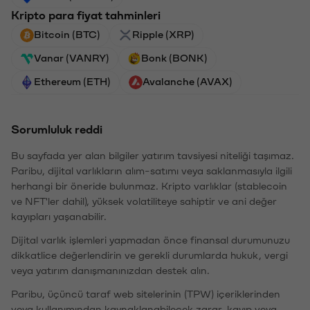
Kripto para fiyat tahminleri
Bitcoin (BTC)
Ripple (XRP)
Vanar (VANRY)
Bonk (BONK)
Ethereum (ETH)
Avalanche (AVAX)
Sorumluluk reddi
Bu sayfada yer alan bilgiler yatırım tavsiyesi niteliği taşımaz.
Paribu, dijital varlıkların alım-satımı veya saklanmasıyla ilgili
herhangi bir öneride bulunmaz. Kripto varlıklar (stablecoin
ve NFT'ler dahil), yüksek volatiliteye sahiptir ve ani değer
kayıpları yaşanabilir.
Dijital varlık işlemleri yapmadan önce finansal durumunuzu
dikkatlice değerlendirin ve gerekli durumlarda hukuk, vergi
veya yatırım danışmanınızdan destek alın.
Paribu, üçüncü taraf web sitelerinin (TPW) içeriklerinden
veya kullanımından kaynaklanabilecek zarar, kayıp veya