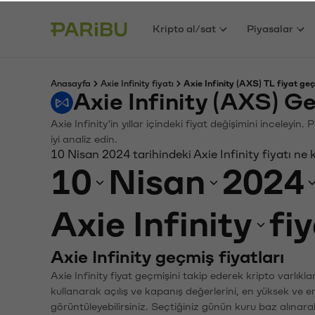
Kripto al/sat
Piyasalar
Anasayfa
Axie Infinity fiyatı
Axie Infinity (AXS) TL fiyat geç
Axie Infinity (AXS) G
Axie Infinity'in yıllar içindeki fiyat değişimini inceley
iyi analiz edin.
10 Nisan 2024 tarihindeki Axie Infinity fiyatı ne
10
Nisan
2024
Axie Infinity
fi
Axie Infinity geçmiş fiyatları
Axie Infinity fiyat geçmişini takip ederek kripto varlık
kullanarak açılış ve kapanış değerlerini, en yüksek ve e
görüntüleyebilirsiniz. Seçtiğiniz günün kuru baz alınarak