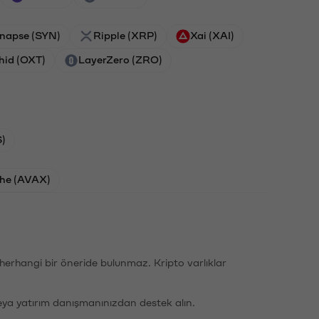
napse (SYN)
Ripple (XRP)
Xai (XAI)
hid (OXT)
LayerZero (ZRO)
)
he (AVAX)
li herhangi bir öneride bulunmaz. Kripto varlıklar
eya yatırım danışmanınızdan destek alın.