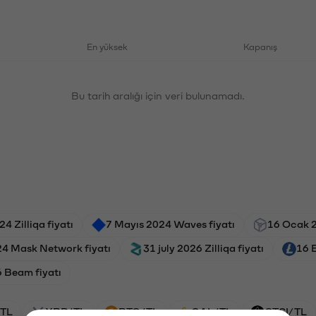
En yüksek
Kapanış
Bu tarih aralığı için veri bulunamadı.
4 Zilliqa fiyatı
7 Mayıs 2024 Waves fiyatı
16 Ocak 2
24 Mask Network fiyatı
31 july 2026 Zilliqa fiyatı
16 E
 Beam fiyatı
TL
XRP/TL
BTC/TL
GAL/TL
CTSI/TL