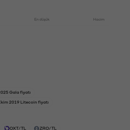
En düşük
Hacim
025 Gala fiyatı
kim 2019 Litecoin fiyatı
OXT/TL
ZRO/TL