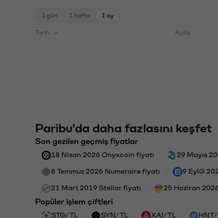
1 gün
1 hafta
1 ay
Tarih
Açılış
Paribu'da daha fazlasını keşfet
Son gezilen geçmiş fiyatlar
18 Nisan 2026 Onyxcoin fiyatı
29 Mayıs 202
8 Temmuz 2026 Numeraire fiyatı
9 Eylül 20
21 Mart 2019 Stellar fiyatı
25 Haziran 2026
Popüler işlem çiftleri
STG/TL
SYN/TL
XAI/TL
HNT/