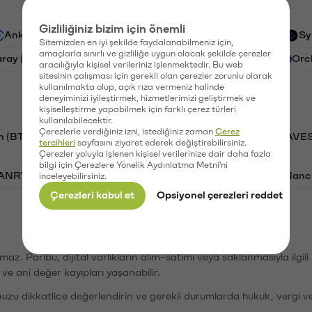
Gizliliğiniz bizim için önemli
Ankr (ANKR)
Waves (WAVES)
PSG (PSG)
Sy
Sitemizden en iyi şekilde faydalanabilmeniz için,
amaçlarla sınırlı ve gizliliğe uygun olacak şekilde çerezler
aray (GAL)
Ethereum (ETH)
Cartesi (CTSI)
Orc
aracılığıyla kişisel verileriniz işlenmektedir. Bu web
sitesinin çalışması için gerekli olan çerezler zorunlu olarak
kullanılmakta olup, açık rıza vermeniz halinde
deneyiminizi iyileştirmek, hizmetlerimizi geliştirmek ve
kişiselleştirme yapabilmek için farklı çerez türleri
kullanılabilecektir.
Çerezlerle verdiğiniz izni, istediğiniz zaman
Çerez
n (BTC)
PSG (PSG)
Tron (TRX)
Waves (WAVES
tercihleri
sayfasını ziyaret ederek değiştirebilirsiniz.
Çerezler yoluyla işlenen kişisel verilerinize dair daha fazla
bilgi için Çerezlere Yönelik Aydınlatma Metni'ni
VANRY)
Bonk (BONK)
Ethereum (ETH)
Avalanc
inceleyebilirsiniz.
Çerezleri kabul et
Opsiyonel çerezleri reddet
şımaz. Paribu, dijital varlıkların alım-satımı veya saklanmasıyla ilgi
r ve ani değer kayıpları yaşanabilir.
nuzu dikkatlice değerlendirin ve gerekli durumlarda hukuk, vergi v