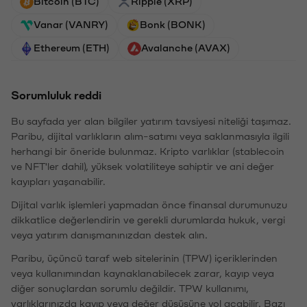
Bitcoin (BTC)
Ripple (XRP)
Vanar (VANRY)
Bonk (BONK)
Ethereum (ETH)
Avalanche (AVAX)
Sorumluluk reddi
Bu sayfada yer alan bilgiler yatırım tavsiyesi niteliği taşımaz.
Paribu, dijital varlıkların alım-satımı veya saklanmasıyla ilgili
herhangi bir öneride bulunmaz. Kripto varlıklar (stablecoin
ve NFT'ler dahil), yüksek volatiliteye sahiptir ve ani değer
kayıpları yaşanabilir.
Dijital varlık işlemleri yapmadan önce finansal durumunuzu
dikkatlice değerlendirin ve gerekli durumlarda hukuk, vergi
veya yatırım danışmanınızdan destek alın.
Paribu, üçüncü taraf web sitelerinin (TPW) içeriklerinden
veya kullanımından kaynaklanabilecek zarar, kayıp veya
diğer sonuçlardan sorumlu değildir. TPW kullanımı,
varlıklarınızda kayıp veya değer düşüşüne yol açabilir. Bazı