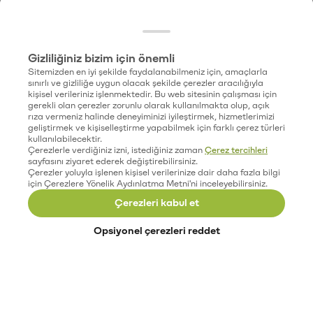
Gizliliğiniz bizim için önemli
Sitemizden en iyi şekilde faydalanabilmeniz için, amaçlarla
sınırlı ve gizliliğe uygun olacak şekilde çerezler aracılığıyla
kişisel verileriniz işlenmektedir. Bu web sitesinin çalışması için
gerekli olan çerezler zorunlu olarak kullanılmakta olup, açık
rıza vermeniz halinde deneyiminizi iyileştirmek, hizmetlerimizi
geliştirmek ve kişiselleştirme yapabilmek için farklı çerez türleri
kullanılabilecektir.
Çerezlerle verdiğiniz izni, istediğiniz zaman
Çerez tercihleri
sayfasını ziyaret ederek değiştirebilirsiniz.
Çerezler yoluyla işlenen kişisel verilerinize dair daha fazla bilgi
için Çerezlere Yönelik Aydınlatma Metni'ni inceleyebilirsiniz.
Çerezleri kabul et
Opsiyonel çerezleri reddet