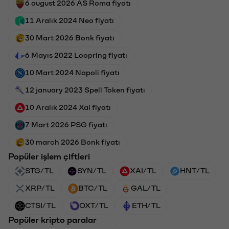
6 august 2026 AS Roma fiyatı
11 Aralık 2024 Neo fiyatı
30 Mart 2026 Bonk fiyatı
6 Mayıs 2022 Loopring fiyatı
10 Mart 2024 Napoli fiyatı
12 january 2023 Spell Token fiyatı
10 Aralık 2024 Xai fiyatı
7 Mart 2026 PSG fiyatı
30 march 2026 Bonk fiyatı
Popüler işlem çiftleri
STG/TL
SYN/TL
XAI/TL
HNT/TL
XRP/TL
BTC/TL
GAL/TL
CTSI/TL
OXT/TL
ETH/TL
Popüler kripto paralar