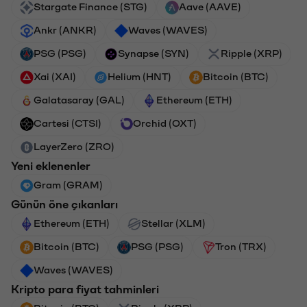
Stargate Finance (STG)
Aave (AAVE)
Ankr (ANKR)
Waves (WAVES)
PSG (PSG)
Synapse (SYN)
Ripple (XRP)
Xai (XAI)
Helium (HNT)
Bitcoin (BTC)
Galatasaray (GAL)
Ethereum (ETH)
Cartesi (CTSI)
Orchid (OXT)
LayerZero (ZRO)
Yeni eklenenler
Gram (GRAM)
Günün öne çıkanları
Ethereum (ETH)
Stellar (XLM)
Bitcoin (BTC)
PSG (PSG)
Tron (TRX)
Waves (WAVES)
Kripto para fiyat tahminleri