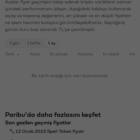
Axelar fiyat geçmişini takip ederek kripto varlıkların zaman
içindeki performansını izleyin. Aşağıdaki tabloyu kullanarak
açılış ve kapanış değerlerini, en yüksek ve en düşük fiyatları
ve işlem hacmini kolayca görüntüleyebilirsiniz. Seçtiğiniz
günün kuru baz alınarak TL'ye çevrilmiştir.
1 gün
1 hafta
1 ay
Tarih
Açılış
En yüksek
Kapanış
En düşük
Haci
Bu tarih aralığı için veri bulunamadı.
Paribu'da daha fazlasını keşfet
Son gezilen geçmiş fiyatlar
12 Ocak 2023 Spell Token fiyatı