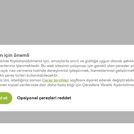
im için önemli
kilde faydalanabilmeniz için, amaçlarla sınırlı ve gizliliğe uygun olacak şekild
 verileriniz işlenmektedir. Bu web sitesinin çalışması için gerekli olan çerezler 
açık rıza vermeniz halinde deneyiminizi iyileştirmek, hizmetlerimizi geliştirmek
lı çerez türleri kullanılabilecektir.
iz izni, istediğiniz zaman
Çerez tercihleri
sayfasını ziyaret ederek değiştirebilir
enen kişisel verilerinize dair daha fazla bilgi için Çerezlere Yönelik Aydınlatma
l et
Opsiyonel çerezleri reddet