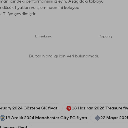
aman içindeki performansını izleyin. Aşağıdaki tabloyu
n düşük fiyatları ve işlem hacmini kolayca
 TL'ye çevrilmiştir.
En yüksek
Kapanış
Bu tarih aralığı için veri bulunamadı.
bruary 2024 Göztepe SK fiyatı
18 Haziran 2026 Treasure fiy
19 Aralık 2024 Manchester City FC fiyatı
22 Mayıs 2025
Livepeer fiyatı