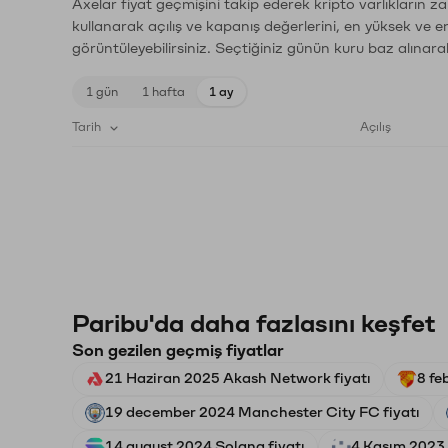
Axelar fiyat geçmişini takip ederek kripto varlıkların z
kullanarak açılış ve kapanış değerlerini, en yüksek ve e
görüntüleyebilirsiniz. Seçtiğiniz günün kuru baz alınarak
1 gün
1 hafta
1 ay
Tarih
Açılış
Paribu'da daha fazlasını keşfet
Son gezilen geçmiş fiyatlar
21 Haziran 2025 Akash Network fiyatı
8 fe
19 december 2024 Manchester City FC fiyatı
14 august 2024 Solana fiyatı
4 Kasım 2023 