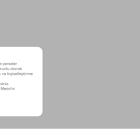
e çerezler
zorunlu olarak
 ve kişiselleştirme
siniz.
 Metni'ni