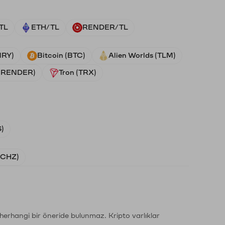
TL
ETH/TL
RENDER/TL
NRY)
Bitcoin (BTC)
Alien Worlds (TLM)
 (RENDER)
Tron (TRX)
)
 (CHZ)
li herhangi bir öneride bulunmaz. Kripto varlıklar