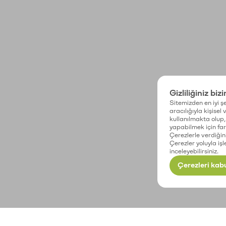
Gizliliğiniz biz
Sitemizden en iyi şe
aracılığıyla kişisel
kullanılmakta olup, 
yapabilmek için fark
Çerezlerle verdiğin
Çerezler yoluyla işl
inceleyebilirsiniz.
Çerezleri kabu