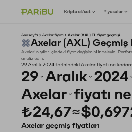
Kripto al/sat
Piyasalar
Anasayfa
Axelar fiyatı
Axelar (AXL) TL fiyat geçmişi
Axelar (AXL) Geçmiş 
Axelar'ın yıllar içindeki fiyat değişimini inceleyin. Per
analiz edin.
29 Aralık 2024 tarihindeki Axelar fiyatı ne kadar
29
Aralık
2024
Axelar
fiyatı n
₺24,67
≈
$0,697
Axelar geçmiş fiyatları