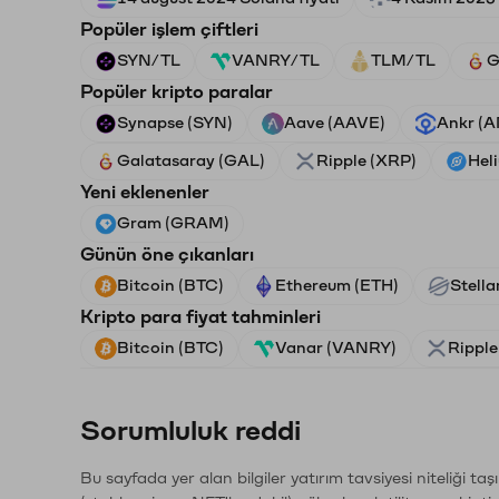
Popüler işlem çiftleri
SYN/TL
VANRY/TL
TLM/TL
G
Popüler kripto paralar
Synapse (SYN)
Aave (AAVE)
Ankr (
Galatasaray (GAL)
Ripple (XRP)
Hel
Yeni eklenenler
Gram (GRAM)
Günün öne çıkanları
Bitcoin (BTC)
Ethereum (ETH)
Stella
Kripto para fiyat tahminleri
Bitcoin (BTC)
Vanar (VANRY)
Ripple
Sorumluluk reddi
Bu sayfada yer alan bilgiler yatırım tavsiyesi niteliği ta