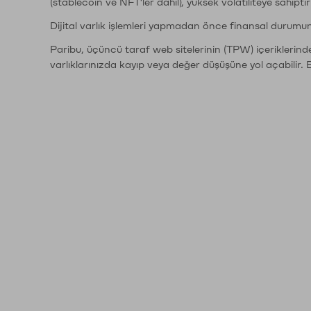
(stablecoin ve NFT'ler dahil), yüksek volatiliteye sahipti
Dijital varlık işlemleri yapmadan önce finansal durumu
Paribu, üçüncü taraf web sitelerinin (TPW) içeriklerin
varlıklarınızda kayıp veya değer düşüşüne yol açabilir. 