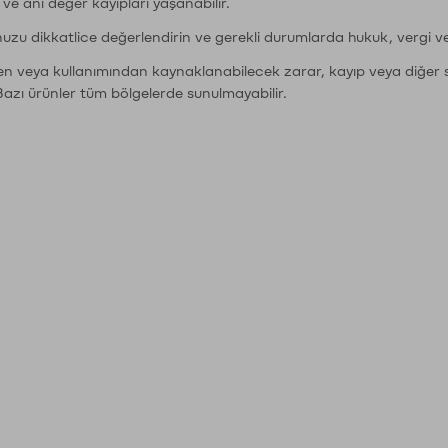
r ve ani değer kayıpları yaşanabilir.
nuzu dikkatlice değerlendirin ve gerekli durumlarda hukuk, vergi v
den veya kullanımından kaynaklanabilecek zarar, kayıp veya diğer 
Bazı ürünler tüm bölgelerde sunulmayabilir.