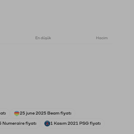
En düşük
Hacim
atı
25 june 2025 Beam fiyatı
 Numeraire fiyatı
1 Kasım 2021 PSG fiyatı