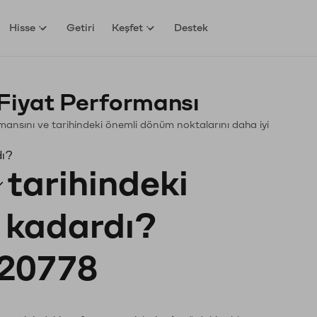
Hisse
Getiri
Keşfet
Destek
Fiyat Performansı
formansını ve tarihindeki önemli dönüm noktalarını daha iyi
dı?
tarihindeki
e kadardı?
20778