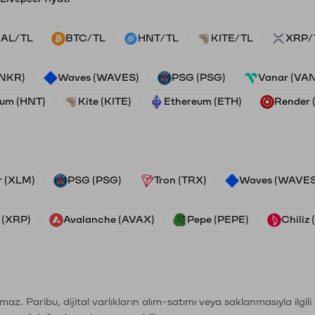
AL/TL
BTC/TL
HNT/TL
KITE/TL
XRP/
ANKR)
Waves (WAVES)
PSG (PSG)
Vanar (VA
ium (HNT)
Kite (KITE)
Ethereum (ETH)
Render
r (XLM)
PSG (PSG)
Tron (TRX)
Waves (WAVES
 (XRP)
Avalanche (AVAX)
Pepe (PEPE)
Chiliz
şımaz. Paribu, dijital varlıkların alım-satımı veya saklanmasıyla ilgi