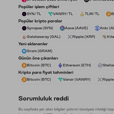
Popüler işlem çiftleri
SYN/TL
VANRY/TL
TLM/TL
B
Popüler kripto paralar
Synapse (SYN)
Aave (AAVE)
Ankr (
Galatasaray (GAL)
Ripple (XRP)
Kite
Yeni eklenenler
Gram (GRAM)
Günün öne çıkanları
Bitcoin (BTC)
Ethereum (ETH)
Stella
Kripto para fiyat tahminleri
Bitcoin (BTC)
Vanar (VANRY)
Ripple
Sorumluluk reddi
Bu sayfada yer alan bilgiler yatırım tavsiyesi niteliği ta