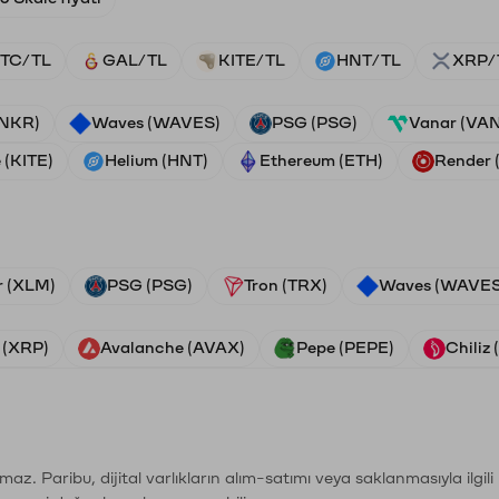
TC/TL
GAL/TL
KITE/TL
HNT/TL
XRP/
ANKR)
Waves (WAVES)
PSG (PSG)
Vanar (VA
 (KITE)
Helium (HNT)
Ethereum (ETH)
Render
r (XLM)
PSG (PSG)
Tron (TRX)
Waves (WAVES
 (XRP)
Avalanche (AVAX)
Pepe (PEPE)
Chiliz
şımaz. Paribu, dijital varlıkların alım-satımı veya saklanmasıyla ilgi