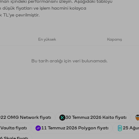
aman içindeki performansını izleyin. Aşağıdaki tabloyu
n düşük fiyatları ve işlem hacmini kolayca
 TL'ye çevrilmiştir.
En yüksek
Kapanış
Bu tarih aralığı için veri bulunamadı.
022 OMG Network fiyatı
30 Temmuz 2026 Kaito fiyatı
Vaulta fiyatı
11 Temmuz 2026 Polygon fiyatı
25 Ağus
 Skale fiyatı