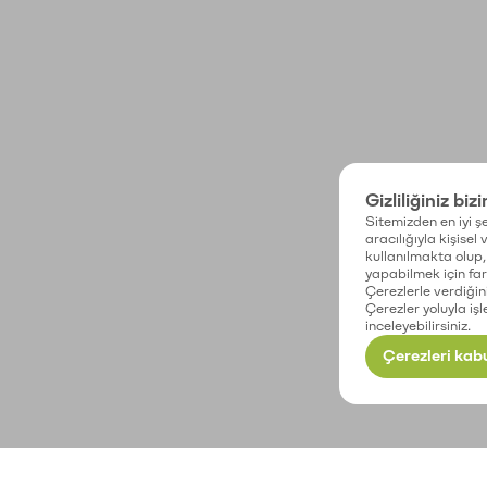
Gizliliğiniz biz
Sitemizden en iyi şe
aracılığıyla kişisel
kullanılmakta olup, 
yapabilmek için fark
Çerezlerle verdiğin
Çerezler yoluyla işl
inceleyebilirsiniz.
Çerezleri kabu