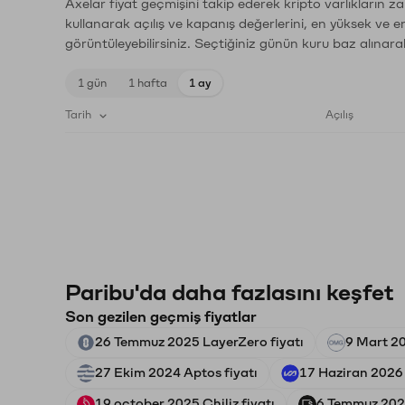
Axelar fiyat geçmişini takip ederek kripto varlıkların z
kullanarak açılış ve kapanış değerlerini, en yüksek ve e
görüntüleyebilirsiniz. Seçtiğiniz günün kuru baz alınarak
1 gün
1 hafta
1 ay
Tarih
Açılış
Paribu'da daha fazlasını keşfet
Son gezilen geçmiş fiyatlar
26 Temmuz 2025 LayerZero fiyatı
9 Mart 2
27 Ekim 2024 Aptos fiyatı
17 Haziran 2026 
19 october 2025 Chiliz fiyatı
6 Temmuz 2026