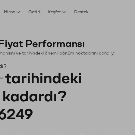
Hisse
Getiri
Keşfet
Destek
Fiyat Performansı
formansını ve tarihindeki önemli dönüm noktalarını daha iyi
dı?
tarihindeki
e kadardı?
6249