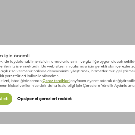
im için önemli
kilde faydalanabilmeniz için, amaçlarla sınırlı ve gizliliğe uygun olacak şekild
 verileriniz işlenmektedir. Bu web sitesinin çalışması için gerekli olan çerezler 
açık rıza vermeniz halinde deneyiminizi iyileştirmek, hizmetlerimizi geliştirmek
lı çerez türleri kullanılabilecektir.
iz izni, istediğiniz zaman
Çerez tercihleri
sayfasını ziyaret ederek değiştirebilir
enen kişisel verilerinize dair daha fazla bilgi için Çerezlere Yönelik Aydınlatma
l et
Opsiyonel çerezleri reddet