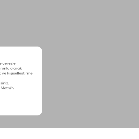
e çerezler
zorunlu olarak
 ve kişiselleştirme
siniz.
 Metni'ni