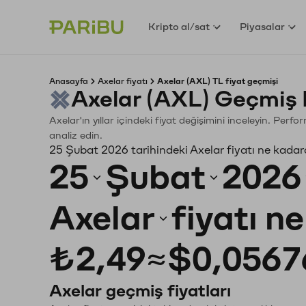
Kripto al/sat
Piyasalar
Anasayfa
Axelar fiyatı
Axelar (AXL) TL fiyat geçmişi
Axelar (AXL) Geçmiş 
Axelar'ın yıllar içindeki fiyat değişimini inceleyin. Per
analiz edin.
25 Şubat 2026 tarihindeki Axelar fiyatı ne kadar
25
Şubat
2026
Axelar
fiyatı n
₺2,49
≈
$0,0567
Axelar geçmiş fiyatları