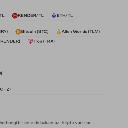
TL
RENDER/TL
ETH/TL
NRY)
Bitcoin (BTC)
Alien Worlds (TLM)
 (RENDER)
Tron (TRX)
)
 (CHZ)
li herhangi bir öneride bulunmaz. Kripto varlıklar