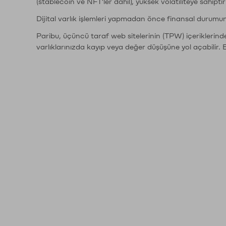
(stablecoin ve NFT'ler dahil), yüksek volatiliteye sahipti
Dijital varlık işlemleri yapmadan önce finansal durumu
Paribu, üçüncü taraf web sitelerinin (TPW) içeriklerin
varlıklarınızda kayıp veya değer düşüşüne yol açabilir. 