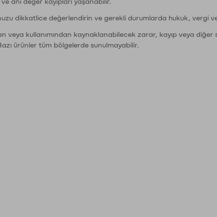
r ve ani değer kayıpları yaşanabilir.
nuzu dikkatlice değerlendirin ve gerekli durumlarda hukuk, vergi v
den veya kullanımından kaynaklanabilecek zarar, kayıp veya diğer 
Bazı ürünler tüm bölgelerde sunulmayabilir.