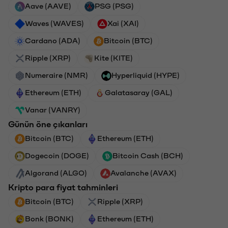
Aave (AAVE)
PSG (PSG)
Waves (WAVES)
Xai (XAI)
Cardano (ADA)
Bitcoin (BTC)
Ripple (XRP)
Kite (KITE)
Numeraire (NMR)
Hyperliquid (HYPE)
Ethereum (ETH)
Galatasaray (GAL)
Vanar (VANRY)
Günün öne çıkanları
Bitcoin (BTC)
Ethereum (ETH)
Dogecoin (DOGE)
Bitcoin Cash (BCH)
Algorand (ALGO)
Avalanche (AVAX)
Kripto para fiyat tahminleri
Bitcoin (BTC)
Ripple (XRP)
Bonk (BONK)
Ethereum (ETH)