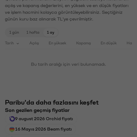
açılış ve kapanış değerlerini, en yüksek ve en düşük fiyatları
ve işlem hacmini kolayca görüntüleyebilirsiniz. Seçtiğiniz
günün kuru baz alınarak TL'ye çevrilmiştir.
1 gün
1 hafta
1 ay
Tarih
Açılış
En yüksek
Kapanış
En düşük
Haci
Bu tarih aralığı için veri bulunamadı.
Paribu'da daha fazlasını keşfet
Son gezilen geçmiş fiyatlar
9 august 2026 Orchid fiyatı
16 Mayıs 2026 Beam fiyatı