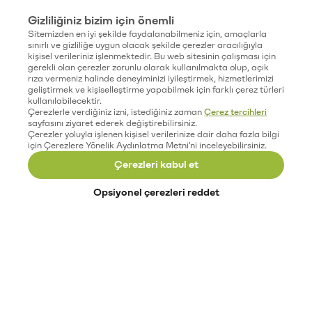
Gizliliğiniz bizim için önemli
Sitemizden en iyi şekilde faydalanabilmeniz için, amaçlarla
sınırlı ve gizliliğe uygun olacak şekilde çerezler aracılığıyla
kişisel verileriniz işlenmektedir. Bu web sitesinin çalışması için
gerekli olan çerezler zorunlu olarak kullanılmakta olup, açık
rıza vermeniz halinde deneyiminizi iyileştirmek, hizmetlerimizi
geliştirmek ve kişiselleştirme yapabilmek için farklı çerez türleri
kullanılabilecektir.
Çerezlerle verdiğiniz izni, istediğiniz zaman
Çerez tercihleri
sayfasını ziyaret ederek değiştirebilirsiniz.
Çerezler yoluyla işlenen kişisel verilerinize dair daha fazla bilgi
için Çerezlere Yönelik Aydınlatma Metni'ni inceleyebilirsiniz.
Çerezleri kabul et
Opsiyonel çerezleri reddet
Paribu’yu keşfet
Eğitimler