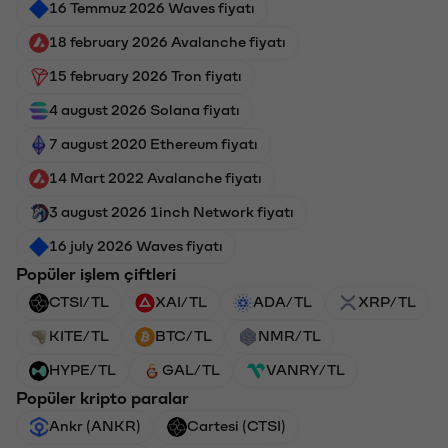
16 Temmuz 2026 Waves fiyatı
18 february 2026 Avalanche fiyatı
15 february 2026 Tron fiyatı
4 august 2026 Solana fiyatı
7 august 2020 Ethereum fiyatı
14 Mart 2022 Avalanche fiyatı
3 august 2026 1inch Network fiyatı
16 july 2026 Waves fiyatı
Popüler işlem çiftleri
CTSI/TL
XAI/TL
ADA/TL
XRP/TL
KITE/TL
BTC/TL
NMR/TL
HYPE/TL
GAL/TL
VANRY/TL
Popüler kripto paralar
Ankr (ANKR)
Cartesi (CTSI)