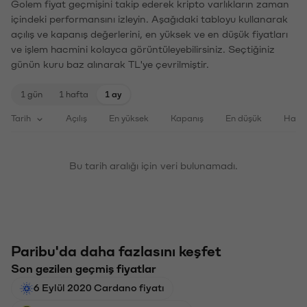
Golem fiyat geçmişini takip ederek kripto varlıkların zaman
içindeki performansını izleyin. Aşağıdaki tabloyu kullanarak
açılış ve kapanış değerlerini, en yüksek ve en düşük fiyatları
ve işlem hacmini kolayca görüntüleyebilirsiniz. Seçtiğiniz
günün kuru baz alınarak TL'ye çevrilmiştir.
1 gün
1 hafta
1 ay
Tarih
Açılış
En yüksek
Kapanış
En düşük
Haci
Bu tarih aralığı için veri bulunamadı.
Paribu'da daha fazlasını keşfet
Son gezilen geçmiş fiyatlar
6 Eylül 2020 Cardano fiyatı