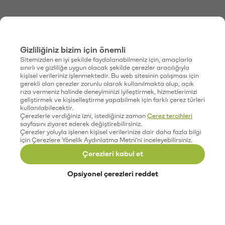
Gizliliğiniz bizim için önemli
Sitemizden en iyi şekilde faydalanabilmeniz için, amaçlarla
sınırlı ve gizliliğe uygun olacak şekilde çerezler aracılığıyla
kişisel verileriniz işlenmektedir. Bu web sitesinin çalışması için
gerekli olan çerezler zorunlu olarak kullanılmakta olup, açık
rıza vermeniz halinde deneyiminizi iyileştirmek, hizmetlerimizi
geliştirmek ve kişiselleştirme yapabilmek için farklı çerez türleri
kullanılabilecektir.
Çerezlerle verdiğiniz izni, istediğiniz zaman
Çerez tercihleri
sayfasını ziyaret ederek değiştirebilirsiniz.
Çerezler yoluyla işlenen kişisel verilerinize dair daha fazla bilgi
için Çerezlere Yönelik Aydınlatma Metni'ni inceleyebilirsiniz.
Çerezleri kabul et
Opsiyonel çerezleri reddet