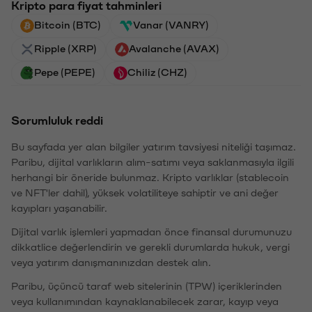
Kripto para fiyat tahminleri
Bitcoin (BTC)
Vanar (VANRY)
Ripple (XRP)
Avalanche (AVAX)
Pepe (PEPE)
Chiliz (CHZ)
Sorumluluk reddi
Bu sayfada yer alan bilgiler yatırım tavsiyesi niteliği taşımaz.
Paribu, dijital varlıkların alım-satımı veya saklanmasıyla ilgili
herhangi bir öneride bulunmaz. Kripto varlıklar (stablecoin
ve NFT'ler dahil), yüksek volatiliteye sahiptir ve ani değer
kayıpları yaşanabilir.
Dijital varlık işlemleri yapmadan önce finansal durumunuzu
dikkatlice değerlendirin ve gerekli durumlarda hukuk, vergi
veya yatırım danışmanınızdan destek alın.
Paribu, üçüncü taraf web sitelerinin (TPW) içeriklerinden
veya kullanımından kaynaklanabilecek zarar, kayıp veya