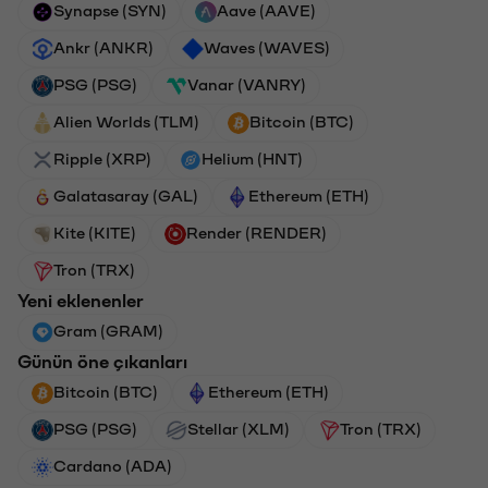
Synapse (SYN)
Aave (AAVE)
Ankr (ANKR)
Waves (WAVES)
PSG (PSG)
Vanar (VANRY)
Alien Worlds (TLM)
Bitcoin (BTC)
Ripple (XRP)
Helium (HNT)
Galatasaray (GAL)
Ethereum (ETH)
Kite (KITE)
Render (RENDER)
Tron (TRX)
Yeni eklenenler
Gram (GRAM)
Günün öne çıkanları
Bitcoin (BTC)
Ethereum (ETH)
PSG (PSG)
Stellar (XLM)
Tron (TRX)
Cardano (ADA)