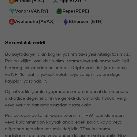
Bitcoin (BTC)
Ripple (XRP)
Vanar (VANRY)
Pepe (PEPE)
Avalanche (AVAX)
Ethereum (ETH)
Sorumluluk reddi
Bu sayfada yer alan bilgiler yatırım tavsiyesi niteliği taşımaz.
Paribu, dijital varlıkların alım-satımı veya saklanmasıyla ilgili
herhangi bir öneride bulunmaz. Kripto varlıklar (stablecoin
ve NFT'ler dahil), yüksek volatiliteye sahiptir ve ani değer
kayıpları yaşanabilir.
Dijital varlık işlemleri yapmadan önce finansal durumunuzu
dikkatlice değerlendirin ve gerekli durumlarda hukuk, vergi
veya yatırım danışmanınızdan destek alın.
Paribu, üçüncü taraf web sitelerinin (TPW) içeriklerinden
veya kullanımından kaynaklanabilecek zarar, kayıp veya
diğer sonuçlardan sorumlu değildir. TPW kullanımı,
varlıklarınızda kayıp veya değer düşüşüne yol açabilir. Bazı