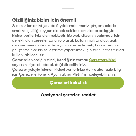
Gizliliğiniz bizim için önemli
Sitemizden en iyi şekilde faydalanabilmeniz için, amaçlarla
sınırlı ve gizliliğe uygun olacak şekilde çerezler aracılığıyla
kişisel verileriniz işlenmektedir. Bu web sitesinin çalışması için
gerekli olan çerezler zorunlu olarak kullanılmakta olup, açık
rıza vermeniz halinde deneyiminizi iyileştirmek, hizmetlerimizi
geliştirmek ve kişiselleştirme yapabilmek için farklı çerez türleri
kullanılabilecektir.
Çerezlerle verdiğiniz izni, istediğiniz zaman
Çerez tercihleri
sayfasını ziyaret ederek değiştirebilirsiniz.
Çerezler yoluyla işlenen kişisel verilerinize dair daha fazla bilgi
için Çerezlere Yönelik Aydınlatma Metni'ni inceleyebilirsiniz.
Çerezleri kabul et
Opsiyonel çerezleri reddet