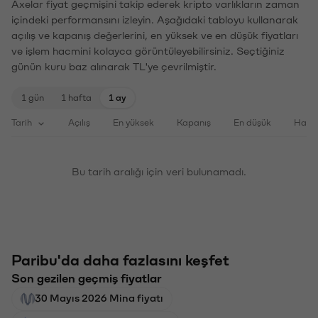
Axelar fiyat geçmişini takip ederek kripto varlıkların zaman
içindeki performansını izleyin. Aşağıdaki tabloyu kullanarak
açılış ve kapanış değerlerini, en yüksek ve en düşük fiyatları
ve işlem hacmini kolayca görüntüleyebilirsiniz. Seçtiğiniz
günün kuru baz alınarak TL'ye çevrilmiştir.
1 gün
1 hafta
1 ay
Tarih
Açılış
En yüksek
Kapanış
En düşük
Haci
Bu tarih aralığı için veri bulunamadı.
Paribu'da daha fazlasını keşfet
Son gezilen geçmiş fiyatlar
30 Mayıs 2026 Mina fiyatı