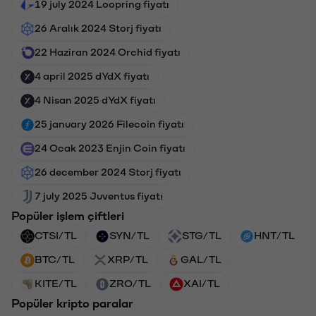
19 july 2024 Loopring fiyatı
26 Aralık 2024 Storj fiyatı
22 Haziran 2024 Orchid fiyatı
4 april 2025 dYdX fiyatı
4 Nisan 2025 dYdX fiyatı
25 january 2026 Filecoin fiyatı
24 Ocak 2023 Enjin Coin fiyatı
26 december 2024 Storj fiyatı
7 july 2025 Juventus fiyatı
Popüler işlem çiftleri
CTSI/TL
SYN/TL
STG/TL
HNT/TL
BTC/TL
XRP/TL
GAL/TL
KITE/TL
ZRO/TL
XAI/TL
Popüler kripto paralar