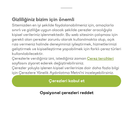
Gizliliğiniz bizim için önemli
Sitemizden en iyi şekilde faydalanabilmeniz için, amaçlarla
sınırlı ve gizliliğe uygun olacak şekilde çerezler aracılığıyla
kişisel verileriniz işlenmektedir. Bu web sitesinin çalışması için
gerekli olan çerezler zorunlu olarak kullanılmakta olup, açık
rıza vermeniz halinde deneyiminizi iyileştirmek, hizmetlerimizi
geliştirmek ve kişiselleştirme yapabilmek için farklı çerez türleri
kullanılabilecektir.
Çerezlerle verdiğiniz izni, istediğiniz zaman
Çerez tercihleri
sayfasını ziyaret ederek değiştirebilirsiniz.
Çerezler yoluyla işlenen kişisel verilerinize dair daha fazla bilgi
için Çerezlere Yönelik Aydınlatma Metni'ni inceleyebilirsiniz.
Çerezleri kabul et
Opsiyonel çerezleri reddet