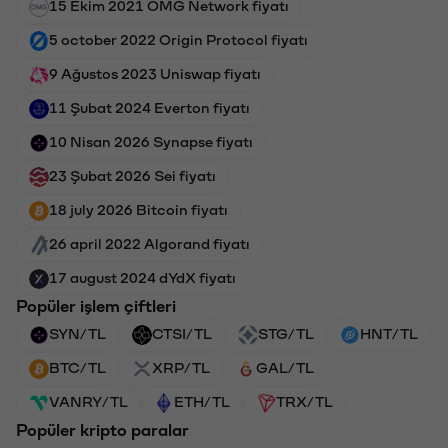
15 Ekim 2021 OMG Network fiyatı
5 october 2022 Origin Protocol fiyatı
9 Ağustos 2023 Uniswap fiyatı
11 Şubat 2024 Everton fiyatı
10 Nisan 2026 Synapse fiyatı
23 Şubat 2026 Sei fiyatı
18 july 2026 Bitcoin fiyatı
26 april 2022 Algorand fiyatı
17 august 2024 dYdX fiyatı
Popüler işlem çiftleri
SYN/TL
CTSI/TL
STG/TL
HNT/TL
BTC/TL
XRP/TL
GAL/TL
VANRY/TL
ETH/TL
TRX/TL
Popüler kripto paralar