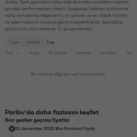
Axelar fiyat geçmişini takip ederek kripto varlıkların zaman
içindeki performansını izleyin. Aşağıdaki tabloyu kullanarak
açılış ve kapanış değerlerini, en yüksek ve en düşük fiyatları
ve işlem hacmini kolayca görüntüleyebilirsiniz. Seçtiğiniz
günün kuru baz alınarak TL'ye çevrilmiştir.
1 gün
1 hafta
1 ay
Tarih
Açılış
En yüksek
Kapanış
En düşük
Haci
Bu tarih aralığı için veri bulunamadı.
Paribu'da daha fazlasını keşfet
Son gezilen geçmiş fiyatlar
21 december 2025 Bio Protocol fiyatı