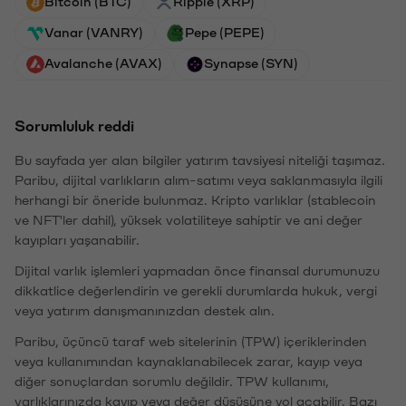
Bitcoin (BTC)
Ripple (XRP)
Vanar (VANRY)
Pepe (PEPE)
Avalanche (AVAX)
Synapse (SYN)
Sorumluluk reddi
Bu sayfada yer alan bilgiler yatırım tavsiyesi niteliği taşımaz.
Paribu, dijital varlıkların alım-satımı veya saklanmasıyla ilgili
herhangi bir öneride bulunmaz. Kripto varlıklar (stablecoin
ve NFT'ler dahil), yüksek volatiliteye sahiptir ve ani değer
kayıpları yaşanabilir.
Dijital varlık işlemleri yapmadan önce finansal durumunuzu
dikkatlice değerlendirin ve gerekli durumlarda hukuk, vergi
veya yatırım danışmanınızdan destek alın.
Paribu, üçüncü taraf web sitelerinin (TPW) içeriklerinden
veya kullanımından kaynaklanabilecek zarar, kayıp veya
diğer sonuçlardan sorumlu değildir. TPW kullanımı,
varlıklarınızda kayıp veya değer düşüşüne yol açabilir. Bazı