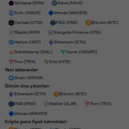
Synapse (SYN)
Aave (AAVE)
Ankr (ANKR)
Waves (WAVES)
Cartesi (CTSI)
PSG (PSG)
Bitcoin (BTC)
Ripple (XRP)
Stargate Finance (STG)
Helium (HNT)
Ethereum (ETH)
Galatasaray (GAL)
Vanar (VANRY)
Tron (TRX)
Kite (KITE)
Yeni eklenenler
Gram (GRAM)
Günün öne çıkanları
Ethereum (ETH)
Bitcoin (BTC)
PSG (PSG)
Stellar (XLM)
Tron (TRX)
Waves (WAVES)
Kripto para fiyat tahminleri