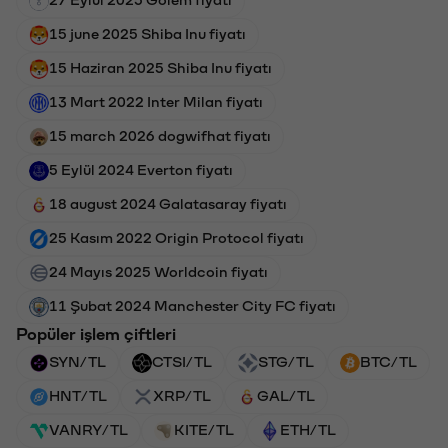
27 Eylül 2025 Golem fiyatı
15 june 2025 Shiba Inu fiyatı
15 Haziran 2025 Shiba Inu fiyatı
13 Mart 2022 Inter Milan fiyatı
15 march 2026 dogwifhat fiyatı
5 Eylül 2024 Everton fiyatı
18 august 2024 Galatasaray fiyatı
25 Kasım 2022 Origin Protocol fiyatı
24 Mayıs 2025 Worldcoin fiyatı
11 Şubat 2024 Manchester City FC fiyatı
Popüler işlem çiftleri
SYN/TL
CTSI/TL
STG/TL
BTC/TL
HNT/TL
XRP/TL
GAL/TL
VANRY/TL
KITE/TL
ETH/TL