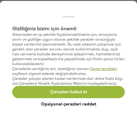
Gizliliğiniz bizim için önemli
Sitemizden en iyi şekilde faydalanabilmeniz için, amaçlarla
sınırlı ve gizliliğe uygun olacak şekilde çerezler aracılığıyla
kişisel verileriniz işlenmektedir. Bu web sitesinin çalışması için
gerekli olan çerezler zorunlu olarak kullanılmakta olup, açık
rıza vermeniz halinde deneyiminizi iyileştirmek, hizmetlerimizi
geliştirmek ve kişiselleştirme yapabilmek için farklı çerez türleri
kullanılabilecektir.
Çerezlerle verdiğiniz izni, istediğiniz zaman
Çerez tercihleri
sayfasını ziyaret ederek değiştirebilirsiniz.
Çerezler yoluyla işlenen kişisel verilerinize dair daha fazla bilgi
için Çerezlere Yönelik Aydınlatma Metni'ni inceleyebilirsiniz.
Çerezleri kabul et
Opsiyonel çerezleri reddet