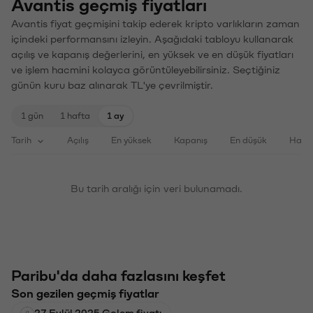
Avantis geçmiş fiyatları
Avantis fiyat geçmişini takip ederek kripto varlıkların zaman
içindeki performansını izleyin. Aşağıdaki tabloyu kullanarak
açılış ve kapanış değerlerini, en yüksek ve en düşük fiyatları
ve işlem hacmini kolayca görüntüleyebilirsiniz. Seçtiğiniz
günün kuru baz alınarak TL'ye çevrilmiştir.
1 gün
1 hafta
1 ay
Tarih
Açılış
En yüksek
Kapanış
En düşük
Haci
Bu tarih aralığı için veri bulunamadı.
Paribu'da daha fazlasını keşfet
Son gezilen geçmiş fiyatlar