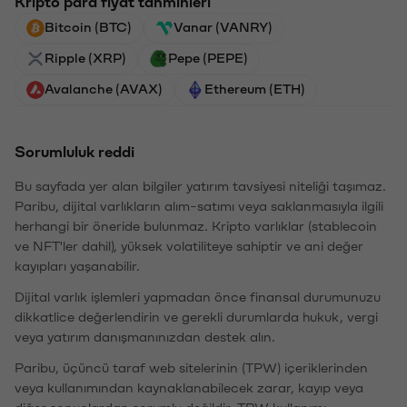
Kripto para fiyat tahminleri
Bitcoin (BTC)
Vanar (VANRY)
Ripple (XRP)
Pepe (PEPE)
Avalanche (AVAX)
Ethereum (ETH)
Sorumluluk reddi
Bu sayfada yer alan bilgiler yatırım tavsiyesi niteliği taşımaz.
Paribu, dijital varlıkların alım-satımı veya saklanmasıyla ilgili
herhangi bir öneride bulunmaz. Kripto varlıklar (stablecoin
ve NFT'ler dahil), yüksek volatiliteye sahiptir ve ani değer
kayıpları yaşanabilir.
Dijital varlık işlemleri yapmadan önce finansal durumunuzu
dikkatlice değerlendirin ve gerekli durumlarda hukuk, vergi
veya yatırım danışmanınızdan destek alın.
Paribu, üçüncü taraf web sitelerinin (TPW) içeriklerinden
veya kullanımından kaynaklanabilecek zarar, kayıp veya