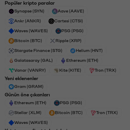
Popüler kripto paralar
Synapse (SYN)
Aave (AAVE)
Ankr (ANKR)
Cartesi (CTSI)
Waves (WAVES)
PSG (PSG)
Bitcoin (BTC)
Ripple (XRP)
Stargate Finance (STG)
Helium (HNT)
Galatasaray (GAL)
Ethereum (ETH)
Vanar (VANRY)
Kite (KITE)
Tron (TRX)
Yeni eklenenler
Gram (GRAM)
Günün öne çıkanları
Ethereum (ETH)
PSG (PSG)
Stellar (XLM)
Bitcoin (BTC)
Tron (TRX)
Waves (WAVES)