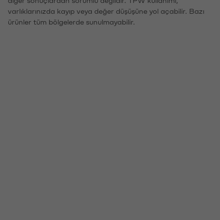
diğer sonuçlardan sorumlu değildir. TPW kullanımı,
varlıklarınızda kayıp veya değer düşüşüne yol açabilir. Bazı
ürünler tüm bölgelerde sunulmayabilir.