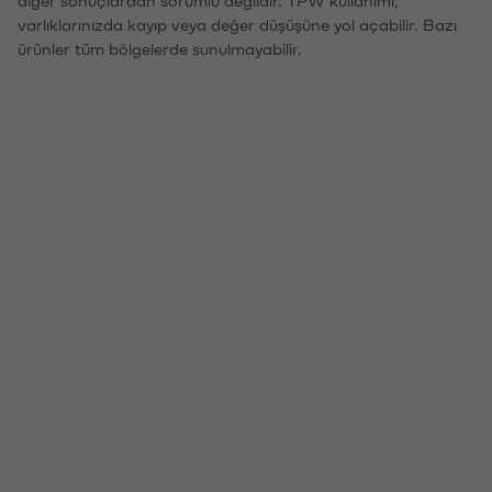
diğer sonuçlardan sorumlu değildir. TPW kullanımı,
varlıklarınızda kayıp veya değer düşüşüne yol açabilir. Bazı
ürünler tüm bölgelerde sunulmayabilir.