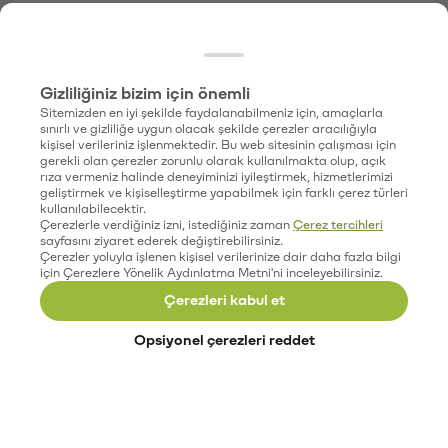
Gizliliğiniz bizim için önemli
Sitemizden en iyi şekilde faydalanabilmeniz için, amaçlarla
sınırlı ve gizliliğe uygun olacak şekilde çerezler aracılığıyla
kişisel verileriniz işlenmektedir. Bu web sitesinin çalışması için
gerekli olan çerezler zorunlu olarak kullanılmakta olup, açık
rıza vermeniz halinde deneyiminizi iyileştirmek, hizmetlerimizi
geliştirmek ve kişiselleştirme yapabilmek için farklı çerez türleri
kullanılabilecektir.
Çerezlerle verdiğiniz izni, istediğiniz zaman
Çerez tercihleri
sayfasını ziyaret ederek değiştirebilirsiniz.
Çerezler yoluyla işlenen kişisel verilerinize dair daha fazla bilgi
için Çerezlere Yönelik Aydınlatma Metni'ni inceleyebilirsiniz.
Çerezleri kabul et
Opsiyonel çerezleri reddet