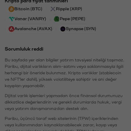
Kripto para fiyat tahminleri
Bitcoin (BTC)
Ripple (XRP)
Vanar (VANRY)
Pepe (PEPE)
Avalanche (AVAX)
Synapse (SYN)
Sorumluluk reddi
Bu sayfada yer alan bilgiler yatırım tavsiyesi niteliği taşımaz.
Paribu, dijital varlıkların alım-satımı veya saklanmasıyla ilgili
herhangi bir öneride bulunmaz. Kripto varlıklar (stablecoin
ve NFT'ler dahil), yüksek volatiliteye sahiptir ve ani değer
kayıpları yaşanabilir.
Dijital varlık işlemleri yapmadan önce finansal durumunuzu
dikkatlice değerlendirin ve gerekli durumlarda hukuk, vergi
veya yatırım danışmanınızdan destek alın.
Paribu, üçüncü taraf web sitelerinin (TPW) içeriklerinden
veya kullanımından kaynaklanabilecek zarar, kayıp veya