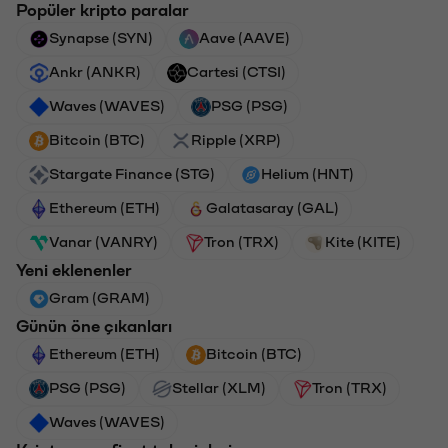
Popüler kripto paralar
Synapse (SYN)
Aave (AAVE)
Ankr (ANKR)
Cartesi (CTSI)
Waves (WAVES)
PSG (PSG)
Bitcoin (BTC)
Ripple (XRP)
Stargate Finance (STG)
Helium (HNT)
Ethereum (ETH)
Galatasaray (GAL)
Vanar (VANRY)
Tron (TRX)
Kite (KITE)
Yeni eklenenler
Gram (GRAM)
Günün öne çıkanları
Ethereum (ETH)
Bitcoin (BTC)
PSG (PSG)
Stellar (XLM)
Tron (TRX)
Waves (WAVES)