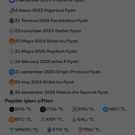
3 december 2019 Chainlink fiyatı
4 Kasım 2023 Algorand fiyatı
31 Temmuz 2026 Fenerbahçe fiyatı
23 november 2023 Stellar fiyatı
20 Mayıs 2024 Shiba Inu fiyatı
31 Mayıs 2026 Raydium fiyatı
16 february 2025 ether.fi fiyatı
21 september 2024 Origin Protocol fiyatı
20 may 2024 Shiba Inu fiyatı
26 september 2025 Peanut the Squirrel fiyatı
Popüler işlem çiftleri
SYN/TL
CTSI/TL
STG/TL
HNT/TL
BTC/TL
XRP/TL
GAL/TL
VANRY/TL
ETH/TL
TRX/TL