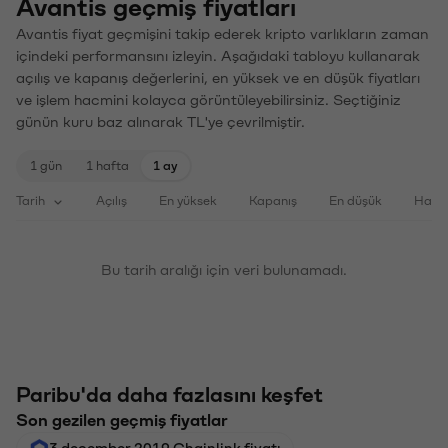
Avantis geçmiş fiyatları
Avantis fiyat geçmişini takip ederek kripto varlıkların zaman
içindeki performansını izleyin. Aşağıdaki tabloyu kullanarak
açılış ve kapanış değerlerini, en yüksek ve en düşük fiyatları
ve işlem hacmini kolayca görüntüleyebilirsiniz. Seçtiğiniz
günün kuru baz alınarak TL'ye çevrilmiştir.
1 gün
1 hafta
1 ay
Tarih
Açılış
En yüksek
Kapanış
En düşük
Haci
Bu tarih aralığı için veri bulunamadı.
Paribu'da daha fazlasını keşfet
Son gezilen geçmiş fiyatlar