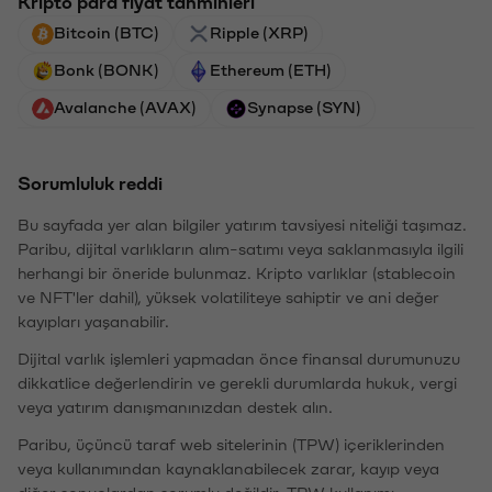
Kripto para fiyat tahminleri
Bitcoin (BTC)
Ripple (XRP)
Bonk (BONK)
Ethereum (ETH)
Avalanche (AVAX)
Synapse (SYN)
Sorumluluk reddi
Bu sayfada yer alan bilgiler yatırım tavsiyesi niteliği taşımaz.
Paribu, dijital varlıkların alım-satımı veya saklanmasıyla ilgili
herhangi bir öneride bulunmaz. Kripto varlıklar (stablecoin
ve NFT'ler dahil), yüksek volatiliteye sahiptir ve ani değer
kayıpları yaşanabilir.
Dijital varlık işlemleri yapmadan önce finansal durumunuzu
dikkatlice değerlendirin ve gerekli durumlarda hukuk, vergi
veya yatırım danışmanınızdan destek alın.
Paribu, üçüncü taraf web sitelerinin (TPW) içeriklerinden
veya kullanımından kaynaklanabilecek zarar, kayıp veya
diğer sonuçlardan sorumlu değildir. TPW kullanımı,