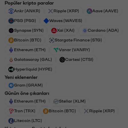
Popüler kripto paralar
Ankr (ANKR)
Ripple (XRP)
Aave (AAVE)
PSG (PSG)
Waves (WAVES)
Synapse (SYN)
Xai (XAI)
Cardano (ADA)
Bitcoin (BTC)
Stargate Finance (STG)
Ethereum (ETH)
Vanar (VANRY)
Galatasaray (GAL)
Cartesi (CTSI)
Hyperliquid (HYPE)
Yeni eklenenler
Gram (GRAM)
Günün öne çıkanları
Ethereum (ETH)
Stellar (XLM)
Tron (TRX)
Bitcoin (BTC)
Ripple (XRP)
Litecoin (LTC)