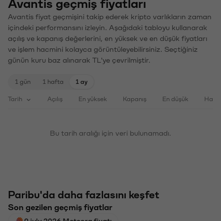
Avantis geçmiş fiyatları
Avantis fiyat geçmişini takip ederek kripto varlıkların zaman
içindeki performansını izleyin. Aşağıdaki tabloyu kullanarak
açılış ve kapanış değerlerini, en yüksek ve en düşük fiyatları
ve işlem hacmini kolayca görüntüleyebilirsiniz. Seçtiğiniz
günün kuru baz alınarak TL'ye çevrilmiştir.
1 gün
1 hafta
1 ay
Tarih
Açılış
En yüksek
Kapanış
En düşük
Haci
Bu tarih aralığı için veri bulunamadı.
Paribu'da daha fazlasını keşfet
Son gezilen geçmiş fiyatlar
9 july 2026 Meteora fiyatı