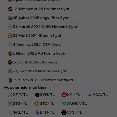
13 Temmuz 2025 Starknet fiyatı
25 Şubat 2025 dogwifhat fiyatı
31 march 2024 OMG Network fiyatı
31 Mart 2024 Bitcoin fiyatı
4 Temmuz 2023 IOTA fiyatı
1 Nisan 2022 AS Roma fiyatı
16 Ocak 2024 Jito fiyatı
3 Şubat 2026 Worldcoin fiyatı
12 Nisan 2021 Trabzonspor fiyatı
Popüler işlem çiftleri
XRP/TL
SYN/TL
XAI/TL
ADA/TL
STG/TL
BTC/TL
VANRY/TL
GAL/TL
ETH/TL
CTSI/TL