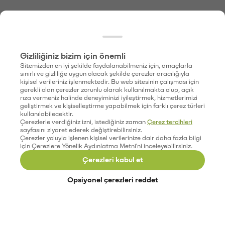
Gizliliğiniz bizim için önemli
Sitemizden en iyi şekilde faydalanabilmeniz için, amaçlarla
sınırlı ve gizliliğe uygun olacak şekilde çerezler aracılığıyla
kişisel verileriniz işlenmektedir. Bu web sitesinin çalışması için
gerekli olan çerezler zorunlu olarak kullanılmakta olup, açık
rıza vermeniz halinde deneyiminizi iyileştirmek, hizmetlerimizi
geliştirmek ve kişiselleştirme yapabilmek için farklı çerez türleri
kullanılabilecektir.
Çerezlerle verdiğiniz izni, istediğiniz zaman
Çerez tercihleri
sayfasını ziyaret ederek değiştirebilirsiniz.
Çerezler yoluyla işlenen kişisel verilerinize dair daha fazla bilgi
için Çerezlere Yönelik Aydınlatma Metni'ni inceleyebilirsiniz.
Çerezleri kabul et
Opsiyonel çerezleri reddet