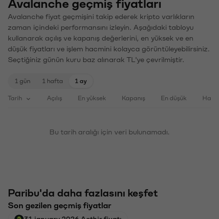
Avalanche geçmiş fiyatları
Avalanche fiyat geçmişini takip ederek kripto varlıkların
zaman içindeki performansını izleyin. Aşağıdaki tabloyu
kullanarak açılış ve kapanış değerlerini, en yüksek ve en
düşük fiyatları ve işlem hacmini kolayca görüntüleyebilirsiniz.
Seçtiğiniz günün kuru baz alınarak TL'ye çevrilmiştir.
1 gün
1 hafta
1 ay
Tarih
Açılış
En yüksek
Kapanış
En düşük
Haci
Bu tarih aralığı için veri bulunamadı.
Paribu'da daha fazlasını keşfet
Son gezilen geçmiş fiyatlar