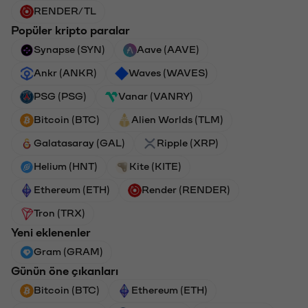
RENDER/TL
Popüler kripto paralar
Synapse (SYN)
Aave (AAVE)
Ankr (ANKR)
Waves (WAVES)
PSG (PSG)
Vanar (VANRY)
Bitcoin (BTC)
Alien Worlds (TLM)
Galatasaray (GAL)
Ripple (XRP)
Helium (HNT)
Kite (KITE)
Ethereum (ETH)
Render (RENDER)
Tron (TRX)
Yeni eklenenler
Gram (GRAM)
Günün öne çıkanları
Bitcoin (BTC)
Ethereum (ETH)