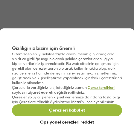
Gizliliğiniz bizim için önemli
Sitemizden en iyi şekilde faydalanabilmeniz için, amaçlarla
sınırlı ve gizliliğe uygun olacak şekilde çerezler aracılığıyla
kişisel verileriniz işlenmektedir. Bu web sitesinin çalışması için
gerekli olan çerezler zorunlu olarak kullanılmakta olup, açık
rıza vermeniz halinde deneyiminizi iyileştirmek, hizmetlerimizi
geliştirmek ve kişiselleştirme yapabilmek için farklı çerez türleri
kullanılabilecektir.
Çerezlerle verdiğiniz izni, istediğiniz zaman
Çerez tercihleri
sayfasını ziyaret ederek değiştirebilirsiniz.
Çerezler yoluyla işlenen kişisel verilerinize dair daha fazla bilgi
için Çerezlere Yönelik Aydınlatma Metni'ni inceleyebilirsiniz.
Çerezleri kabul et
Opsiyonel çerezleri reddet