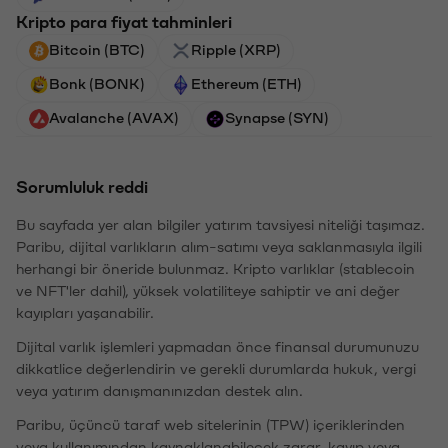
Kripto para fiyat tahminleri
Bitcoin (BTC)
Ripple (XRP)
Bonk (BONK)
Ethereum (ETH)
Avalanche (AVAX)
Synapse (SYN)
Sorumluluk reddi
Bu sayfada yer alan bilgiler yatırım tavsiyesi niteliği taşımaz.
Paribu, dijital varlıkların alım-satımı veya saklanmasıyla ilgili
herhangi bir öneride bulunmaz. Kripto varlıklar (stablecoin
ve NFT'ler dahil), yüksek volatiliteye sahiptir ve ani değer
kayıpları yaşanabilir.
Dijital varlık işlemleri yapmadan önce finansal durumunuzu
dikkatlice değerlendirin ve gerekli durumlarda hukuk, vergi
veya yatırım danışmanınızdan destek alın.
Paribu, üçüncü taraf web sitelerinin (TPW) içeriklerinden
veya kullanımından kaynaklanabilecek zarar, kayıp veya