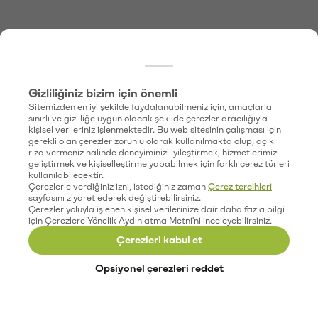
Gizliliğiniz bizim için önemli
Sitemizden en iyi şekilde faydalanabilmeniz için, amaçlarla
sınırlı ve gizliliğe uygun olacak şekilde çerezler aracılığıyla
kişisel verileriniz işlenmektedir. Bu web sitesinin çalışması için
gerekli olan çerezler zorunlu olarak kullanılmakta olup, açık
rıza vermeniz halinde deneyiminizi iyileştirmek, hizmetlerimizi
geliştirmek ve kişiselleştirme yapabilmek için farklı çerez türleri
kullanılabilecektir.
Çerezlerle verdiğiniz izni, istediğiniz zaman
Çerez tercihleri
sayfasını ziyaret ederek değiştirebilirsiniz.
Çerezler yoluyla işlenen kişisel verilerinize dair daha fazla bilgi
için Çerezlere Yönelik Aydınlatma Metni'ni inceleyebilirsiniz.
Çerezleri kabul et
Opsiyonel çerezleri reddet