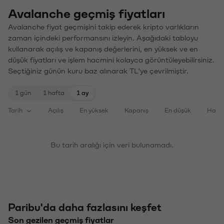
Avalanche geçmiş fiyatları
Avalanche fiyat geçmişini takip ederek kripto varlıkların
zaman içindeki performansını izleyin. Aşağıdaki tabloyu
kullanarak açılış ve kapanış değerlerini, en yüksek ve en
düşük fiyatları ve işlem hacmini kolayca görüntüleyebilirsiniz.
Seçtiğiniz günün kuru baz alınarak TL'ye çevrilmiştir.
1 gün
1 hafta
1 ay
Tarih
Açılış
En yüksek
Kapanış
En düşük
Haci
Bu tarih aralığı için veri bulunamadı.
Paribu'da daha fazlasını keşfet
Son gezilen geçmiş fiyatlar