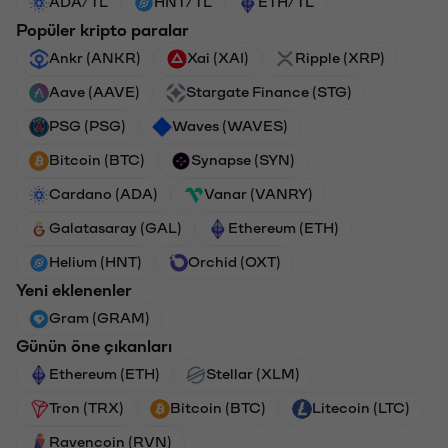
ADA/TL
HNT/TL
ETH/TL
Popüler kripto paralar
Ankr (ANKR)
Xai (XAI)
Ripple (XRP)
Aave (AAVE)
Stargate Finance (STG)
PSG (PSG)
Waves (WAVES)
Bitcoin (BTC)
Synapse (SYN)
Cardano (ADA)
Vanar (VANRY)
Galatasaray (GAL)
Ethereum (ETH)
Helium (HNT)
Orchid (OXT)
Yeni eklenenler
Gram (GRAM)
Günün öne çıkanları
Ethereum (ETH)
Stellar (XLM)
Tron (TRX)
Bitcoin (BTC)
Litecoin (LTC)
Ravencoin (RVN)