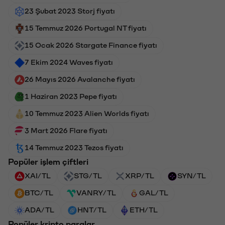
23 Şubat 2023 Storj fiyatı
15 Temmuz 2026 Portugal NT fiyatı
15 Ocak 2026 Stargate Finance fiyatı
7 Ekim 2024 Waves fiyatı
26 Mayıs 2026 Avalanche fiyatı
1 Haziran 2023 Pepe fiyatı
10 Temmuz 2023 Alien Worlds fiyatı
3 Mart 2026 Flare fiyatı
14 Temmuz 2023 Tezos fiyatı
Popüler işlem çiftleri
XAI/TL
STG/TL
XRP/TL
SYN/TL
BTC/TL
VANRY/TL
GAL/TL
ADA/TL
HNT/TL
ETH/TL
Popüler kripto paralar