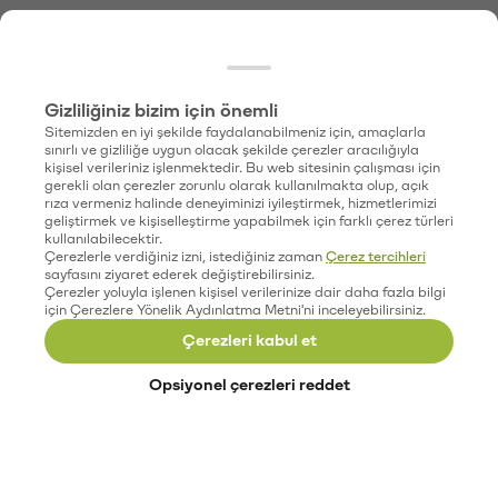
Gizliliğiniz bizim için önemli
Sitemizden en iyi şekilde faydalanabilmeniz için, amaçlarla
sınırlı ve gizliliğe uygun olacak şekilde çerezler aracılığıyla
kişisel verileriniz işlenmektedir. Bu web sitesinin çalışması için
gerekli olan çerezler zorunlu olarak kullanılmakta olup, açık
rıza vermeniz halinde deneyiminizi iyileştirmek, hizmetlerimizi
geliştirmek ve kişiselleştirme yapabilmek için farklı çerez türleri
kullanılabilecektir.
Çerezlerle verdiğiniz izni, istediğiniz zaman
Çerez tercihleri
sayfasını ziyaret ederek değiştirebilirsiniz.
Çerezler yoluyla işlenen kişisel verilerinize dair daha fazla bilgi
için Çerezlere Yönelik Aydınlatma Metni'ni inceleyebilirsiniz.
Çerezleri kabul et
Opsiyonel çerezleri reddet