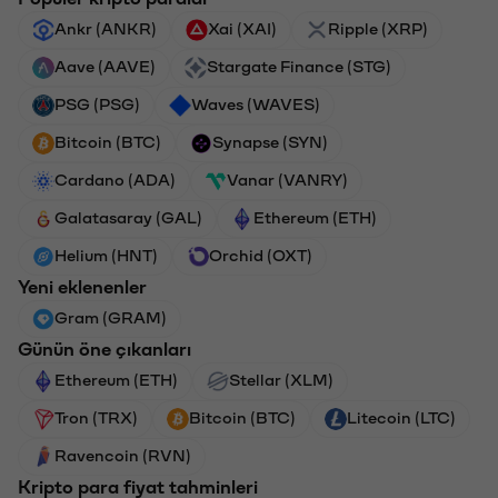
Ankr (ANKR)
Xai (XAI)
Ripple (XRP)
Aave (AAVE)
Stargate Finance (STG)
PSG (PSG)
Waves (WAVES)
Bitcoin (BTC)
Synapse (SYN)
Cardano (ADA)
Vanar (VANRY)
Galatasaray (GAL)
Ethereum (ETH)
Helium (HNT)
Orchid (OXT)
Yeni eklenenler
Gram (GRAM)
Günün öne çıkanları
Ethereum (ETH)
Stellar (XLM)
Tron (TRX)
Bitcoin (BTC)
Litecoin (LTC)
Ravencoin (RVN)
Kripto para fiyat tahminleri