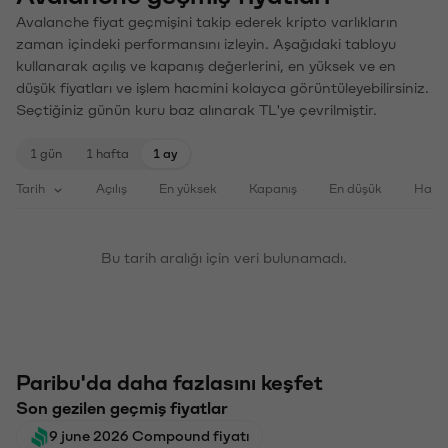
Avalanche fiyat geçmişini takip ederek kripto varlıkların
zaman içindeki performansını izleyin. Aşağıdaki tabloyu
kullanarak açılış ve kapanış değerlerini, en yüksek ve en
düşük fiyatları ve işlem hacmini kolayca görüntüleyebilirsiniz.
Seçtiğiniz günün kuru baz alınarak TL'ye çevrilmiştir.
1 gün
1 hafta
1 ay
Tarih
Açılış
En yüksek
Kapanış
En düşük
Haci
Bu tarih aralığı için veri bulunamadı.
Paribu'da daha fazlasını keşfet
Son gezilen geçmiş fiyatlar
9 june 2026 Compound fiyatı