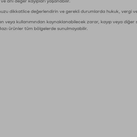
r ve ani değer kayıpları yaşanabilir.
nuzu dikkatlice değerlendirin ve gerekli durumlarda hukuk, vergi v
den veya kullanımından kaynaklanabilecek zarar, kayıp veya diğer 
Bazı ürünler tüm bölgelerde sunulmayabilir.