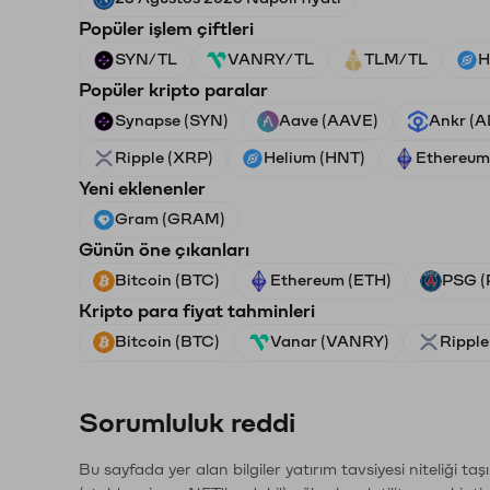
Popüler işlem çiftleri
SYN/TL
VANRY/TL
TLM/TL
H
Popüler kripto paralar
Synapse (SYN)
Aave (AAVE)
Ankr (
Ripple (XRP)
Helium (HNT)
Ethereum
Yeni eklenenler
Gram (GRAM)
Günün öne çıkanları
Bitcoin (BTC)
Ethereum (ETH)
PSG (
Kripto para fiyat tahminleri
Bitcoin (BTC)
Vanar (VANRY)
Ripple
Sorumluluk reddi
Bu sayfada yer alan bilgiler yatırım tavsiyesi niteliği ta