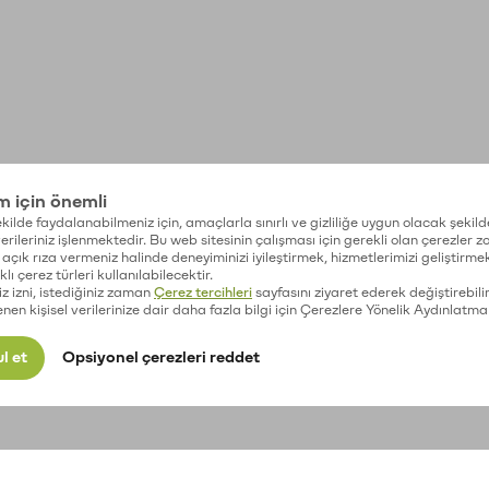
im için önemli
kilde faydalanabilmeniz için, amaçlarla sınırlı ve gizliliğe uygun olacak şekild
 verileriniz işlenmektedir. Bu web sitesinin çalışması için gerekli olan çerezler 
açık rıza vermeniz halinde deneyiminizi iyileştirmek, hizmetlerimizi geliştirmek
lı çerez türleri kullanılabilecektir.
iz izni, istediğiniz zaman
Çerez tercihleri
sayfasını ziyaret ederek değiştirebilir
enen kişisel verilerinize dair daha fazla bilgi için Çerezlere Yönelik Aydınlatma
l et
Opsiyonel çerezleri reddet