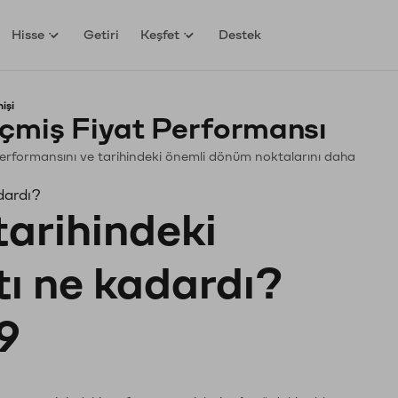
Hisse
Getiri
Keşfet
Destek
işi
çmiş Fiyat Performansı
. Performansını ve tarihindeki önemli dönüm noktalarını daha
dardı?
tarihindeki
tı ne kadardı?
9