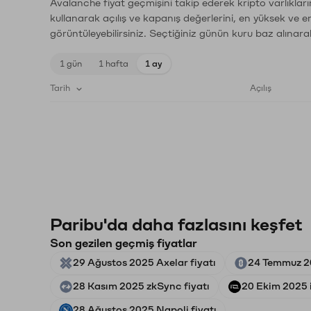
Avalanche fiyat geçmişini takip ederek kripto varlıklar
kullanarak açılış ve kapanış değerlerini, en yüksek ve e
görüntüleyebilirsiniz. Seçtiğiniz günün kuru baz alınarak
1 gün
1 hafta
1 ay
Tarih
Açılış
Paribu'da daha fazlasını keşfet
Son gezilen geçmiş fiyatlar
29 Ağustos 2025 Axelar fiyatı
24 Temmuz 20
28 Kasım 2025 zkSync fiyatı
20 Ekim 2025 i
28 Ağustos 2025 Napoli fiyatı