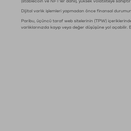
(stablecoin ve NFT'ler dahil), yüksek volatiliteye sahipti
Dijital varlık işlemleri yapmadan önce finansal durumu
Paribu, üçüncü taraf web sitelerinin (TPW) içeriklerin
varlıklarınızda kayıp veya değer düşüşüne yol açabilir. 