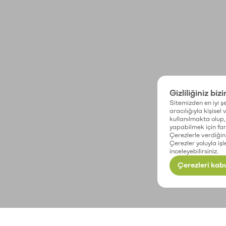
Gizliliğiniz biz
Sitemizden en iyi şe
aracılığıyla kişisel
kullanılmakta olup, 
yapabilmek için fark
Çerezlerle verdiğin
Çerezler yoluyla işl
inceleyebilirsiniz.
Çerezleri kabu