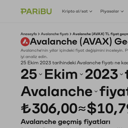
Kripto al/sat
Piyasalar
Anasayfa
Avalanche fiyatı
Avalanche (AVAX) TL fiyat geçm
Avalanche (AVAX) Ge
Avalanche'nin yıllar içindeki fiyat değişimini inceleyin
iyi analiz edin.
25 Ekim 2023 tarihindeki Avalanche fiyatı ne ka
25
Ekim
2023
Avalanche
fiya
₺306,00
≈
$10,7
Avalanche geçmiş fiyatları