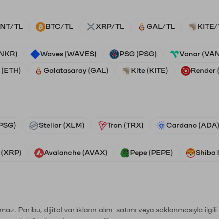
NT/TL
BTC/TL
XRP/TL
GAL/TL
KITE/
ANKR)
Waves (WAVES)
PSG (PSG)
Vanar (VA
 (ETH)
Galatasaray (GAL)
Kite (KITE)
Render
PSG)
Stellar (XLM)
Tron (TRX)
Cardano (ADA
 (XRP)
Avalanche (AVAX)
Pepe (PEPE)
Shiba 
şımaz. Paribu, dijital varlıkların alım-satımı veya saklanmasıyla ilgi