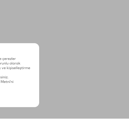
e çerezler
zorunlu olarak
 ve kişiselleştirme
siniz.
 Metni'ni