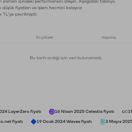
ın zaman içindeki performansını izleyin. Aşağıdaki tabloyu
n düşük fiyatları ve işlem hacmini kolayca
 TL'ye çevrilmiştir.
En yüksek
Kapanış
Bu tarih aralığı için veri bulunamadı.
24 LayerZero fiyatı
16 Nisan 2025 Celestia fiyatı
1
o.net fiyatı
19 Ocak 2024 Waves fiyatı
3 Mayıs 2025