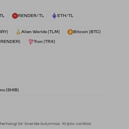
TL
RENDER/TL
ETH/TL
NRY)
Alien Worlds (TLM)
Bitcoin (BTC)
 (RENDER)
Tron (TRX)
)
Inu (SHIB)
li herhangi bir öneride bulunmaz. Kripto varlıklar