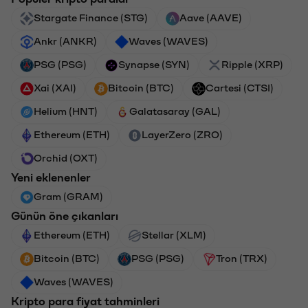
Stargate Finance (STG)
Aave (AAVE)
Ankr (ANKR)
Waves (WAVES)
PSG (PSG)
Synapse (SYN)
Ripple (XRP)
Xai (XAI)
Bitcoin (BTC)
Cartesi (CTSI)
Helium (HNT)
Galatasaray (GAL)
Ethereum (ETH)
LayerZero (ZRO)
Orchid (OXT)
Yeni eklenenler
Gram (GRAM)
Günün öne çıkanları
Ethereum (ETH)
Stellar (XLM)
Bitcoin (BTC)
PSG (PSG)
Tron (TRX)
Waves (WAVES)
Kripto para fiyat tahminleri