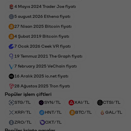
4 Mayıs 2024 Trader Joe fiyatı
5 august 2026 Ethena fiyatı
27 Nisan 2025 Bitcoin fiyatı
4 Şubat 2019 Bitcoin fiyatı
7 Ocak 2026 Ceek VR fiyatı
19 Temmuz 2021 The Graph fiyatı
7 february 2025 VeChain fiyatı
16 Aralık 2025 io.net fiyatı
28 Ağustos 2025 Tron fiyatı
Popüler işlem çiftleri
STG/TL
SYN/TL
XAI/TL
CTSI/TL
XRP/TL
HNT/TL
BTC/TL
GAL/TL
ZRO/TL
OXT/TL
Popüler kripto paralar