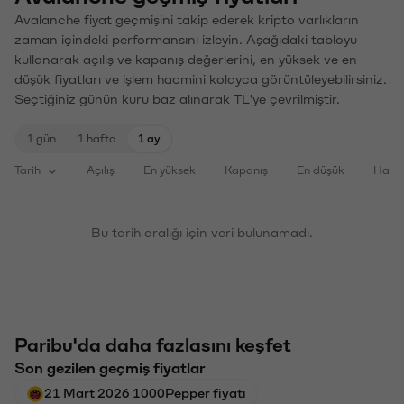
Avalanche fiyat geçmişini takip ederek kripto varlıkların
zaman içindeki performansını izleyin. Aşağıdaki tabloyu
kullanarak açılış ve kapanış değerlerini, en yüksek ve en
düşük fiyatları ve işlem hacmini kolayca görüntüleyebilirsiniz.
Seçtiğiniz günün kuru baz alınarak TL'ye çevrilmiştir.
1 gün
1 hafta
1 ay
Tarih
Açılış
En yüksek
Kapanış
En düşük
Haci
Bu tarih aralığı için veri bulunamadı.
Paribu'da daha fazlasını keşfet
Son gezilen geçmiş fiyatlar
21 Mart 2026 1000Pepper fiyatı