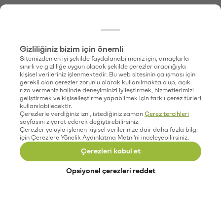
Gizliliğiniz bizim için önemli
Sitemizden en iyi şekilde faydalanabilmeniz için, amaçlarla
sınırlı ve gizliliğe uygun olacak şekilde çerezler aracılığıyla
kişisel verileriniz işlenmektedir. Bu web sitesinin çalışması için
gerekli olan çerezler zorunlu olarak kullanılmakta olup, açık
rıza vermeniz halinde deneyiminizi iyileştirmek, hizmetlerimizi
geliştirmek ve kişiselleştirme yapabilmek için farklı çerez türleri
kullanılabilecektir.
Çerezlerle verdiğiniz izni, istediğiniz zaman
Çerez tercihleri
sayfasını ziyaret ederek değiştirebilirsiniz.
Çerezler yoluyla işlenen kişisel verilerinize dair daha fazla bilgi
için Çerezlere Yönelik Aydınlatma Metni'ni inceleyebilirsiniz.
Çerezleri kabul et
Opsiyonel çerezleri reddet