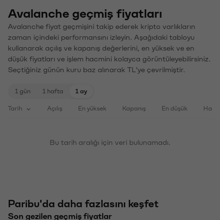
Avalanche geçmiş fiyatları
Avalanche fiyat geçmişini takip ederek kripto varlıkların
zaman içindeki performansını izleyin. Aşağıdaki tabloyu
kullanarak açılış ve kapanış değerlerini, en yüksek ve en
düşük fiyatları ve işlem hacmini kolayca görüntüleyebilirsiniz.
Seçtiğiniz günün kuru baz alınarak TL'ye çevrilmiştir.
1 gün
1 hafta
1 ay
Tarih
Açılış
En yüksek
Kapanış
En düşük
Haci
Bu tarih aralığı için veri bulunamadı.
Paribu'da daha fazlasını keşfet
Son gezilen geçmiş fiyatlar