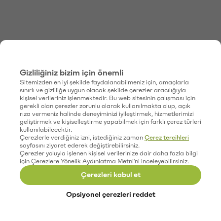
Gizliliğiniz bizim için önemli
Sitemizden en iyi şekilde faydalanabilmeniz için, amaçlarla
sınırlı ve gizliliğe uygun olacak şekilde çerezler aracılığıyla
kişisel verileriniz işlenmektedir. Bu web sitesinin çalışması için
gerekli olan çerezler zorunlu olarak kullanılmakta olup, açık
rıza vermeniz halinde deneyiminizi iyileştirmek, hizmetlerimizi
geliştirmek ve kişiselleştirme yapabilmek için farklı çerez türleri
kullanılabilecektir.
Çerezlerle verdiğiniz izni, istediğiniz zaman
Çerez tercihleri
sayfasını ziyaret ederek değiştirebilirsiniz.
Çerezler yoluyla işlenen kişisel verilerinize dair daha fazla bilgi
için Çerezlere Yönelik Aydınlatma Metni'ni inceleyebilirsiniz.
Çerezleri kabul et
Opsiyonel çerezleri reddet