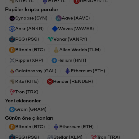
KITE/TL
ETH/TL
RENDER/TL
Popüler kripto paralar
Synapse (SYN)
Aave (AAVE)
Ankr (ANKR)
Waves (WAVES)
PSG (PSG)
Vanar (VANRY)
Bitcoin (BTC)
Alien Worlds (TLM)
Ripple (XRP)
Helium (HNT)
Galatasaray (GAL)
Ethereum (ETH)
Kite (KITE)
Render (RENDER)
Tron (TRX)
Yeni eklenenler
Gram (GRAM)
Günün öne çıkanları
Bitcoin (BTC)
Ethereum (ETH)
PSG (PSG)
Stellar (XLM)
Tron (TRX)