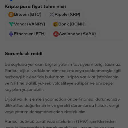
Kripto para fiyat tahminleri
Bitcoin (BTC)
Ripple (XRP)
Vanar (VANRY)
Bonk (BONK)
Ethereum (ETH)
Avalanche (AVAX)
Sorumluluk reddi
Bu sayfada yer alan bilgiler yatırım tavsiyesi niteliği taşımaz.
Paribu, dijital varlıkların alım-satımı veya saklanmasıyla ilgili
herhangi bir öneride bulunmaz. Kripto varlıklar (stablecoin
ve NFT'ler dahil), yüksek volatiliteye sahiptir ve ani değer
kayıpları yaşanabilir.
Dijital varlık işlemleri yapmadan önce finansal durumunuzu
dikkatlice değerlendirin ve gerekli durumlarda hukuk, vergi
veya yatırım danışmanınızdan destek alın.
Paribu, üçüncü taraf web sitelerinin (TPW) içeriklerinden
veya kullanımından kaynaklanabilecek zarar, kayıp veya