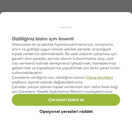
Gizliliğiniz bizim için önemli
Sitemizden en iyi şekilde faydalanabilmeniz için, amaçlarla
sınırlı ve gizliliğe uygun olacak şekilde çerezler aracılığıyla
kişisel verileriniz işlenmektedir. Bu web sitesinin çalışması için
gerekli olan çerezler zorunlu olarak kullanılmakta olup, açık
rıza vermeniz halinde deneyiminizi iyileştirmek, hizmetlerimizi
geliştirmek ve kişiselleştirme yapabilmek için farklı çerez türleri
kullanılabilecektir.
Çerezlerle verdiğiniz izni, istediğiniz zaman
Çerez tercihleri
sayfasını ziyaret ederek değiştirebilirsiniz.
Çerezler yoluyla işlenen kişisel verilerinize dair daha fazla bilgi
için Çerezlere Yönelik Aydınlatma Metni'ni inceleyebilirsiniz.
Çerezleri kabul et
Opsiyonel çerezleri reddet