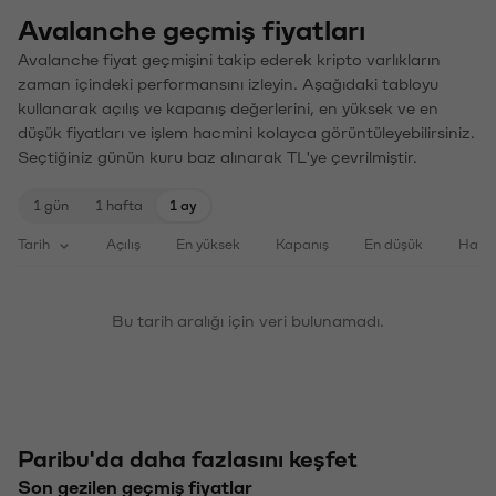
Avalanche geçmiş fiyatları
Avalanche fiyat geçmişini takip ederek kripto varlıkların
zaman içindeki performansını izleyin. Aşağıdaki tabloyu
kullanarak açılış ve kapanış değerlerini, en yüksek ve en
düşük fiyatları ve işlem hacmini kolayca görüntüleyebilirsiniz.
Seçtiğiniz günün kuru baz alınarak TL'ye çevrilmiştir.
1 gün
1 hafta
1 ay
Tarih
Açılış
En yüksek
Kapanış
En düşük
Haci
Bu tarih aralığı için veri bulunamadı.
Paribu'da daha fazlasını keşfet
Son gezilen geçmiş fiyatlar