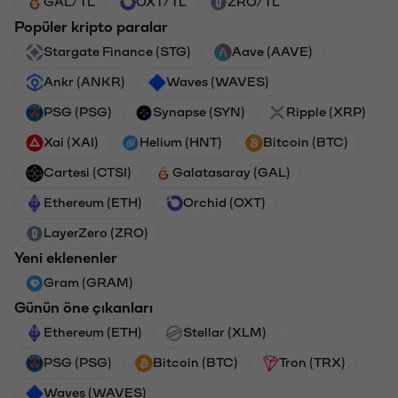
GAL/TL
OXT/TL
ZRO/TL
Popüler kripto paralar
Stargate Finance (STG)
Aave (AAVE)
Ankr (ANKR)
Waves (WAVES)
PSG (PSG)
Synapse (SYN)
Ripple (XRP)
Xai (XAI)
Helium (HNT)
Bitcoin (BTC)
Cartesi (CTSI)
Galatasaray (GAL)
Ethereum (ETH)
Orchid (OXT)
LayerZero (ZRO)
Yeni eklenenler
Gram (GRAM)
Günün öne çıkanları
Ethereum (ETH)
Stellar (XLM)
PSG (PSG)
Bitcoin (BTC)
Tron (TRX)
Waves (WAVES)