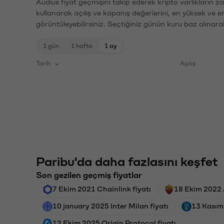
Audius fiyat geçmişini takip ederek kripto varlıkların 
kullanarak açılış ve kapanış değerlerini, en yüksek ve e
görüntüleyebilirsiniz. Seçtiğiniz günün kuru baz alınarak
1 gün
1 hafta
1 ay
Tarih
Açılış
Paribu'da daha fazlasını keşfet
Son gezilen geçmiş fiyatlar
7 Ekim 2021 Chainlink fiyatı
18 Ekim 2022 
10 january 2025 Inter Milan fiyatı
13 Kasım 
12 Ekim 2025 Origin Protocol fiyatı