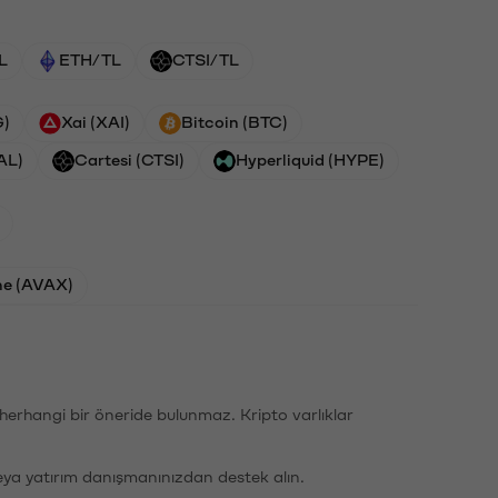
L
ETH/TL
CTSI/TL
G)
Xai (XAI)
Bitcoin (BTC)
AL)
Cartesi (CTSI)
Hyperliquid (HYPE)
he (AVAX)
li herhangi bir öneride bulunmaz. Kripto varlıklar
eya yatırım danışmanınızdan destek alın.