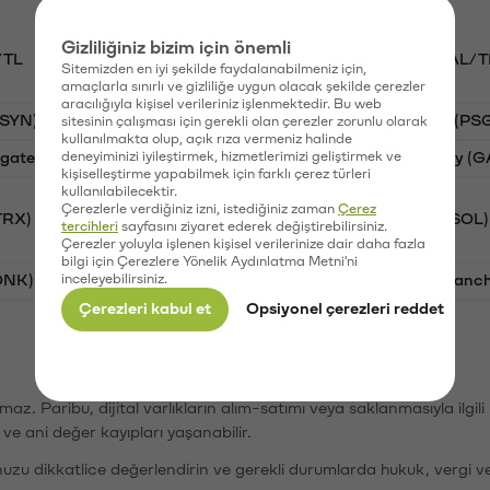
Gizliliğiniz bizim için önemli
/TL
STG/TL
BTC/TL
VANRY/TL
GAL/T
Sitemizden en iyi şekilde faydalanabilmeniz için,
amaçlarla sınırlı ve gizliliğe uygun olacak şekilde çerezler
aracılığıyla kişisel verileriniz işlenmektedir. Bu web
(SYN)
Aave (AAVE)
Waves (WAVES)
PSG (PS
sitesinin çalışması için gerekli olan çerezler zorunlu olarak
kullanılmakta olup, açık rıza vermeniz halinde
gate Finance (STG)
deneyiminizi iyileştirmek, hizmetlerimizi geliştirmek ve
Vanar (VANRY)
Galatasaray (G
kişiselleştirme yapabilmek için farklı çerez türleri
kullanılabilecektir.
Çerezlerle verdiğiniz izni, istediğiniz zaman
Çerez
TRX)
Bitcoin (BTC)
Ripple (XRP)
Solana (SOL)
tercihleri
sayfasını ziyaret ederek değiştirebilirsiniz.
Çerezler yoluyla işlenen kişisel verilerinize dair daha fazla
bilgi için Çerezlere Yönelik Aydınlatma Metni'ni
ONK)
inceleyebilirsiniz.
Ethereum (ETH)
Synapse (SYN)
Avalanc
Çerezleri kabul et
Opsiyonel çerezleri reddet
şımaz. Paribu, dijital varlıkların alım-satımı veya saklanmasıyla ilgi
r ve ani değer kayıpları yaşanabilir.
nuzu dikkatlice değerlendirin ve gerekli durumlarda hukuk, vergi v