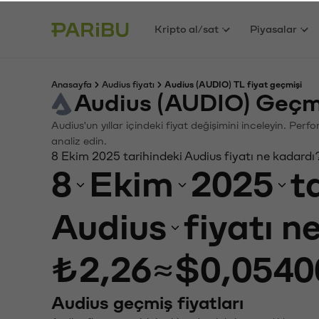
Kripto al/sat
Piyasalar
Anasayfa
Audius fiyatı
Audius (AUDIO) TL fiyat geçmişi
Audius (AUDIO) Geçm
Audius'un yıllar içindeki fiyat değişimini inceleyin. Per
analiz edin.
8 Ekim 2025 tarihindeki Audius fiyatı ne kadardı
8
Ekim
2025
t
Audius
fiyatı n
₺2,26
≈
$0,0540
Audius geçmiş fiyatları