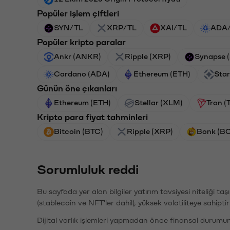
Popüler işlem çiftleri
SYN/TL
XRP/TL
XAI/TL
ADA
Popüler kripto paralar
Ankr (ANKR)
Ripple (XRP)
Synapse 
Cardano (ADA)
Ethereum (ETH)
Star
Günün öne çıkanları
Ethereum (ETH)
Stellar (XLM)
Tron (
Kripto para fiyat tahminleri
Bitcoin (BTC)
Ripple (XRP)
Bonk (B
Sorumluluk reddi
Bu sayfada yer alan bilgiler yatırım tavsiyesi niteliği ta
(stablecoin ve NFT'ler dahil), yüksek volatiliteye sahipti
Dijital varlık işlemleri yapmadan önce finansal durumu