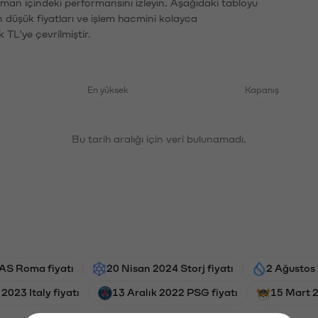
zaman içindeki performansını izleyin. Aşağıdaki tabloyu
n düşük fiyatları ve işlem hacmini kolayca
 TL'ye çevrilmiştir.
En yüksek
Kapanış
Bu tarih aralığı için veri bulunamadı.
AS Roma fiyatı
20 Nisan 2024 Storj fiyatı
2 Ağustos 
2023 Italy fiyatı
13 Aralık 2022 PSG fiyatı
15 Mart 2