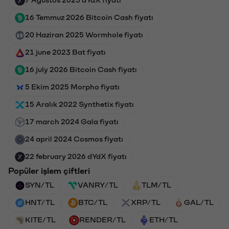
7 Ağustos 2025 dYdX fiyatı
16 Temmuz 2026 Bitcoin Cash fiyatı
20 Haziran 2025 Wormhole fiyatı
21 june 2023 Bat fiyatı
16 july 2026 Bitcoin Cash fiyatı
5 Ekim 2025 Morpho fiyatı
15 Aralık 2022 Synthetix fiyatı
17 march 2024 Gala fiyatı
24 april 2024 Cosmos fiyatı
22 february 2026 dYdX fiyatı
Popüler işlem çiftleri
SYN/TL
VANRY/TL
TLM/TL
HNT/TL
BTC/TL
XRP/TL
GAL/TL
KITE/TL
RENDER/TL
ETH/TL