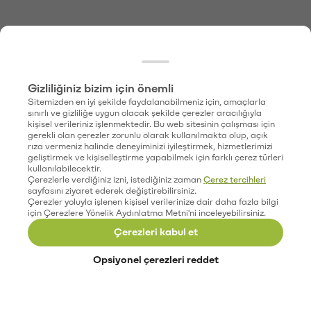
Gizliliğiniz bizim için önemli
Sitemizden en iyi şekilde faydalanabilmeniz için, amaçlarla
sınırlı ve gizliliğe uygun olacak şekilde çerezler aracılığıyla
kişisel verileriniz işlenmektedir. Bu web sitesinin çalışması için
gerekli olan çerezler zorunlu olarak kullanılmakta olup, açık
rıza vermeniz halinde deneyiminizi iyileştirmek, hizmetlerimizi
geliştirmek ve kişiselleştirme yapabilmek için farklı çerez türleri
kullanılabilecektir.
Çerezlerle verdiğiniz izni, istediğiniz zaman
Çerez tercihleri
sayfasını ziyaret ederek değiştirebilirsiniz.
Çerezler yoluyla işlenen kişisel verilerinize dair daha fazla bilgi
için Çerezlere Yönelik Aydınlatma Metni'ni inceleyebilirsiniz.
Çerezleri kabul et
Opsiyonel çerezleri reddet