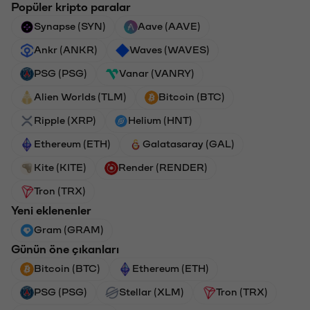
Popüler kripto paralar
Synapse (SYN)
Aave (AAVE)
Ankr (ANKR)
Waves (WAVES)
PSG (PSG)
Vanar (VANRY)
Alien Worlds (TLM)
Bitcoin (BTC)
Ripple (XRP)
Helium (HNT)
Ethereum (ETH)
Galatasaray (GAL)
Kite (KITE)
Render (RENDER)
Tron (TRX)
Yeni eklenenler
Gram (GRAM)
Günün öne çıkanları
Bitcoin (BTC)
Ethereum (ETH)
PSG (PSG)
Stellar (XLM)
Tron (TRX)