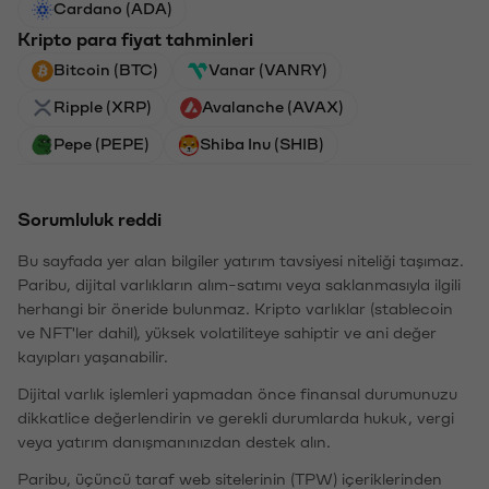
Cardano (ADA)
Kripto para fiyat tahminleri
Bitcoin (BTC)
Vanar (VANRY)
Ripple (XRP)
Avalanche (AVAX)
Pepe (PEPE)
Shiba Inu (SHIB)
Sorumluluk reddi
Bu sayfada yer alan bilgiler yatırım tavsiyesi niteliği taşımaz.
Paribu, dijital varlıkların alım-satımı veya saklanmasıyla ilgili
herhangi bir öneride bulunmaz. Kripto varlıklar (stablecoin
ve NFT'ler dahil), yüksek volatiliteye sahiptir ve ani değer
kayıpları yaşanabilir.
Dijital varlık işlemleri yapmadan önce finansal durumunuzu
dikkatlice değerlendirin ve gerekli durumlarda hukuk, vergi
veya yatırım danışmanınızdan destek alın.
Paribu, üçüncü taraf web sitelerinin (TPW) içeriklerinden