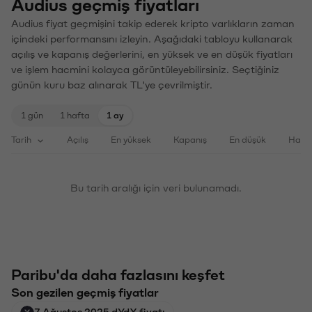
Audius geçmiş fiyatları
Audius fiyat geçmişini takip ederek kripto varlıkların zaman
içindeki performansını izleyin. Aşağıdaki tabloyu kullanarak
açılış ve kapanış değerlerini, en yüksek ve en düşük fiyatları
ve işlem hacmini kolayca görüntüleyebilirsiniz. Seçtiğiniz
günün kuru baz alınarak TL'ye çevrilmiştir.
1 gün
1 hafta
1 ay
Tarih
Açılış
En yüksek
Kapanış
En düşük
Haci
Bu tarih aralığı için veri bulunamadı.
Paribu'da daha fazlasını keşfet
Son gezilen geçmiş fiyatlar