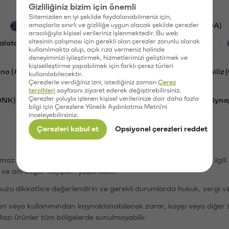
Gizliliğiniz bizim için önemli
Sitemizden en iyi şekilde faydalanabilmeniz için,
PSG (PSG)
amaçlarla sınırlı ve gizliliğe uygun olacak şekilde çerezler
Waves (WAVES)
Cardano (ADA)
aracılığıyla kişisel verileriniz işlenmektedir. Bu web
sitesinin çalışması için gerekli olan çerezler zorunlu olarak
alatasaray (GAL)
Ethereum (ETH)
Orchid (OXT)
kullanılmakta olup, açık rıza vermeniz halinde
deneyiminizi iyileştirmek, hizmetlerimizi geliştirmek ve
kişiselleştirme yapabilmek için farklı çerez türleri
no (ADA)
Dogecoin (DOGE)
Bat (BAT)
Chiliz
kullanılabilecektir.
Çerezlerle verdiğiniz izni, istediğiniz zaman
Çerez
tercihleri
sayfasını ziyaret ederek değiştirebilirsiniz.
Çerezler yoluyla işlenen kişisel verilerinize dair daha fazla
ONK)
Ethereum (ETH)
Avalanche (AVAX)
Syna
bilgi için Çerezlere Yönelik Aydınlatma Metni'ni
inceleyebilirsiniz.
Çerezleri kabul et
Opsiyonel çerezleri reddet
şımaz. Paribu, dijital varlıkların alım-satımı veya saklanmasıyla ilgi
r ve ani değer kayıpları yaşanabilir.
nuzu dikkatlice değerlendirin ve gerekli durumlarda hukuk, vergi v
den veya kullanımından kaynaklanabilecek zarar, kayıp veya diğer 
Bazı ürünler tüm bölgelerde sunulmayabilir.