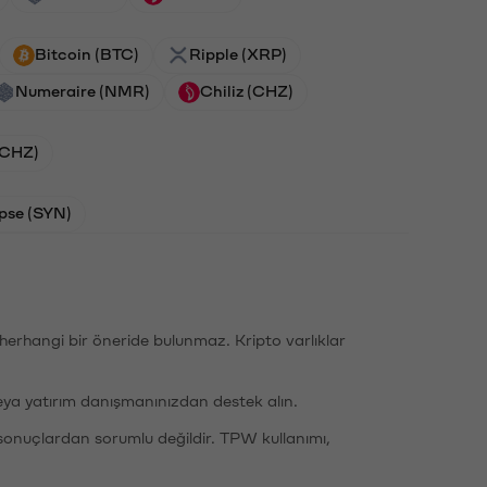
Bitcoin (BTC)
Ripple (XRP)
Numeraire (NMR)
Chiliz (CHZ)
 (CHZ)
pse (SYN)
li herhangi bir öneride bulunmaz. Kripto varlıklar
eya yatırım danışmanınızdan destek alın.
sonuçlardan sorumlu değildir. TPW kullanımı,