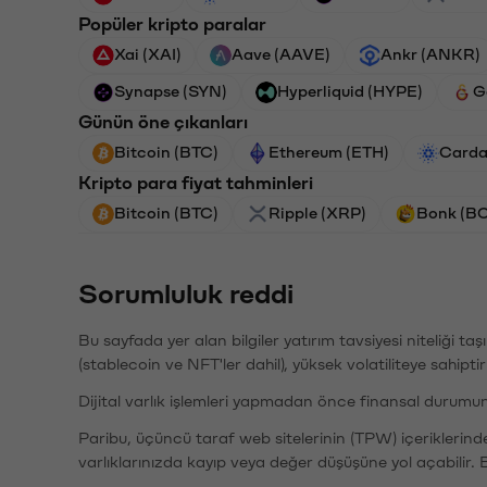
Popüler kripto paralar
Xai (XAI)
Aave (AAVE)
Ankr (ANKR)
Synapse (SYN)
Hyperliquid (HYPE)
G
Günün öne çıkanları
Bitcoin (BTC)
Ethereum (ETH)
Carda
Kripto para fiyat tahminleri
Bitcoin (BTC)
Ripple (XRP)
Bonk (B
Sorumluluk reddi
Bu sayfada yer alan bilgiler yatırım tavsiyesi niteliği ta
(stablecoin ve NFT'ler dahil), yüksek volatiliteye sahipti
Dijital varlık işlemleri yapmadan önce finansal durumu
Paribu, üçüncü taraf web sitelerinin (TPW) içeriklerin
varlıklarınızda kayıp veya değer düşüşüne yol açabilir. 