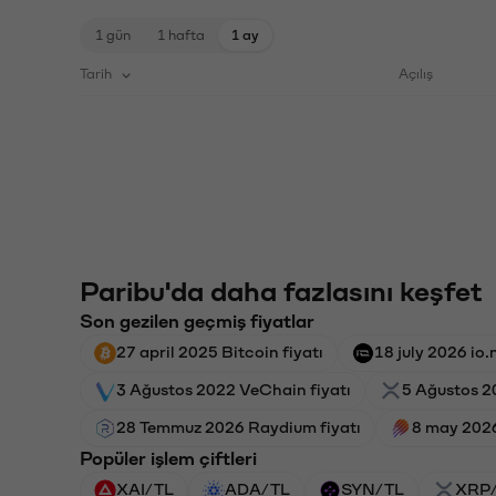
1 gün
1 hafta
1 ay
Tarih
Açılış
Paribu'da daha fazlasını keşfet
Son gezilen geçmiş fiyatlar
27 april 2025 Bitcoin fiyatı
18 july 2026 io.n
3 Ağustos 2022 VeChain fiyatı
5 Ağustos 20
28 Temmuz 2026 Raydium fiyatı
8 may 2026
Popüler işlem çiftleri
XAI/TL
ADA/TL
SYN/TL
XRP