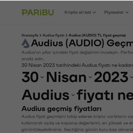
Kripto al/sat
Piyasalar
Anasayfa
Audius fiyatı
Audius (AUDIO) TL fiyat geçmişi
Audius (AUDIO) Geçm
Audius'un yıllar içindeki fiyat değişimini inceleyin. Per
analiz edin.
30 Nisan 2023 tarihindeki Audius fiyatı ne kadar
30
Nisan
2023
Audius
fiyatı n
Audius geçmiş fiyatları
Audius fiyat geçmişini takip ederek kripto varlıkların 
kullanarak açılış ve kapanış değerlerini, en yüksek ve e
görüntüleyebilirsiniz. Seçtiğiniz günün kuru baz alınarak