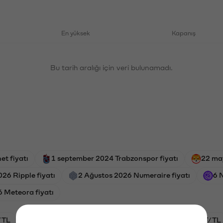
En yüksek
Kapanış
Bu tarih aralığı için veri bulunamadı.
et fiyatı
1 september 2024 Trabzonspor fiyatı
22 may
26 Ripple fiyatı
2 Ağustos 2026 Numeraire fiyatı
6 
 Meteora fiyatı
/TL
HYPE/TL
GAL/TL
BTC/TL
OXT/TL