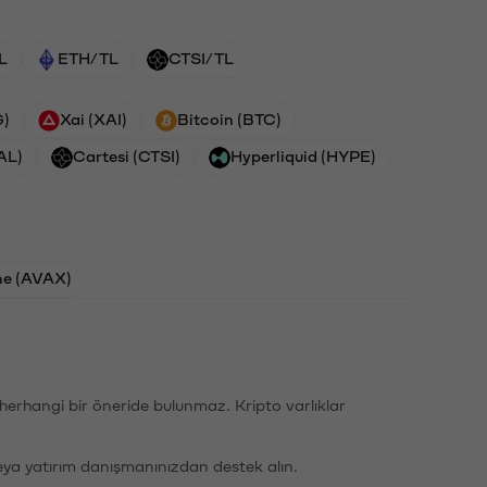
L
ETH/TL
CTSI/TL
G)
Xai (XAI)
Bitcoin (BTC)
AL)
Cartesi (CTSI)
Hyperliquid (HYPE)
he (AVAX)
li herhangi bir öneride bulunmaz. Kripto varlıklar
eya yatırım danışmanınızdan destek alın.