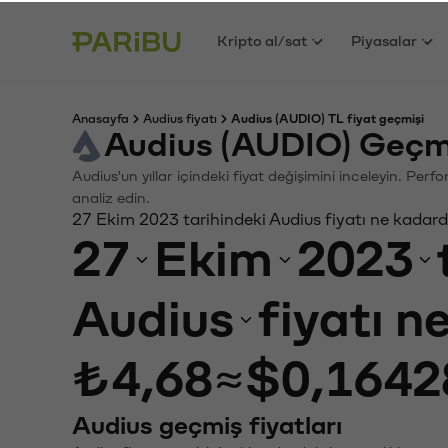
Kripto al/sat
Piyasalar
Anasayfa
Audius fiyatı
Audius (AUDIO) TL fiyat geçmişi
Audius (AUDIO) Geçm
Audius'un yıllar içindeki fiyat değişimini inceleyin. Per
analiz edin.
27 Ekim 2023 tarihindeki Audius fiyatı ne kadard
27
Ekim
2023
Audius
fiyatı n
₺4,68
≈
$0,1642
Audius geçmiş fiyatları