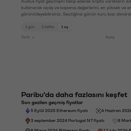
Audius fiyat geçmişini takip ederek kripto varlıkların 
kullanarak açılış ve kapanış değerlerini, en yüksek ve e
görüntüleyebilirsiniz. Seçtiğiniz günün kuru baz alınarak
1 gün
1 hafta
1 ay
Tarih
Açılış
Paribu'da daha fazlasını keşfet
Son gezilen geçmiş fiyatlar
5 Eylül 2025 Ethereum fiyatı
6 Haziran 2026
3 september 2024 Portugal NT fiyatı
8 Mart
8 Mayıs 2026 Bittensor fiyatı
17 july 2026 