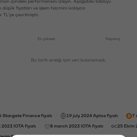
zaman içindeki performansını izleyin. Aşağıdaki tabloyu
n düşük fiyatları ve işlem hacmini kolayca
 TL'ye çevrilmiştir.
En yüksek
Kapanış
Bu tarih aralığı için veri bulunamadı.
 Stargate Finance fiyatı
19 july 2024 Aptos fiyatı
7 
 2023 IOTA fiyatı
8 march 2023 IOTA fiyatı
25 Ekim 
Beam fiyatı