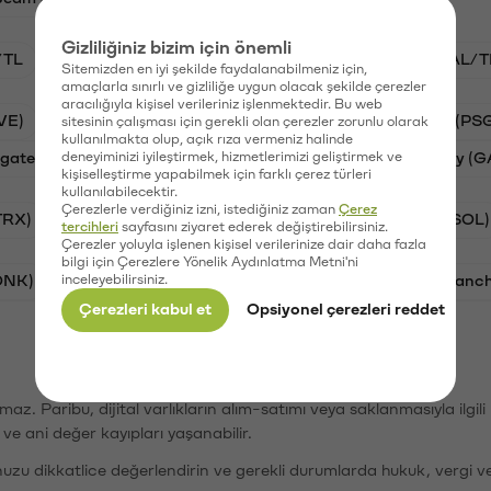
Gizliliğiniz bizim için önemli
/TL
STG/TL
BTC/TL
VANRY/TL
GAL/T
Sitemizden en iyi şekilde faydalanabilmeniz için,
amaçlarla sınırlı ve gizliliğe uygun olacak şekilde çerezler
aracılığıyla kişisel verileriniz işlenmektedir. Bu web
VE)
Synapse (SYN)
Waves (WAVES)
PSG (PS
sitesinin çalışması için gerekli olan çerezler zorunlu olarak
kullanılmakta olup, açık rıza vermeniz halinde
gate Finance (STG)
deneyiminizi iyileştirmek, hizmetlerimizi geliştirmek ve
Vanar (VANRY)
Galatasaray (G
kişiselleştirme yapabilmek için farklı çerez türleri
kullanılabilecektir.
Çerezlerle verdiğiniz izni, istediğiniz zaman
Çerez
TRX)
Bitcoin (BTC)
Ripple (XRP)
Solana (SOL)
tercihleri
sayfasını ziyaret ederek değiştirebilirsiniz.
Çerezler yoluyla işlenen kişisel verilerinize dair daha fazla
bilgi için Çerezlere Yönelik Aydınlatma Metni'ni
ONK)
inceleyebilirsiniz.
Ethereum (ETH)
Synapse (SYN)
Avalanc
Çerezleri kabul et
Opsiyonel çerezleri reddet
şımaz. Paribu, dijital varlıkların alım-satımı veya saklanmasıyla ilgi
r ve ani değer kayıpları yaşanabilir.
nuzu dikkatlice değerlendirin ve gerekli durumlarda hukuk, vergi v