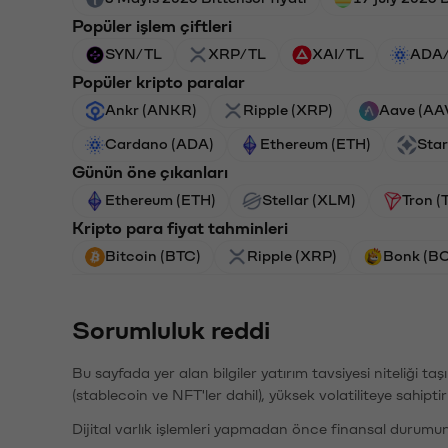
Popüler işlem çiftleri
SYN/TL
XRP/TL
XAI/TL
ADA
Popüler kripto paralar
Ankr (ANKR)
Ripple (XRP)
Aave (AA
Cardano (ADA)
Ethereum (ETH)
Star
Günün öne çıkanları
Ethereum (ETH)
Stellar (XLM)
Tron (
Kripto para fiyat tahminleri
Bitcoin (BTC)
Ripple (XRP)
Bonk (B
Sorumluluk reddi
Bu sayfada yer alan bilgiler yatırım tavsiyesi niteliği ta
(stablecoin ve NFT'ler dahil), yüksek volatiliteye sahipti
Dijital varlık işlemleri yapmadan önce finansal durumu