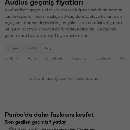
Audius geçmiş fiyatları
Audius fiyat geçmişini takip ederek kripto varlıkların zaman
içindeki performansını izleyin. Aşağıdaki tabloyu kullanarak
açılış ve kapanış değerlerini, en yüksek ve en düşük fiyatları
ve işlem hacmini kolayca görüntüleyebilirsiniz. Seçtiğiniz
günün kuru baz alınarak TL'ye çevrilmiştir.
1 gün
1 hafta
1 ay
Tarih
Açılış
En yüksek
Kapanış
En düşük
Haci
Bu tarih aralığı için veri bulunamadı.
Paribu'da daha fazlasını keşfet
Son gezilen geçmiş fiyatlar
1 Aralık 2021 Manchester City FC fiyatı