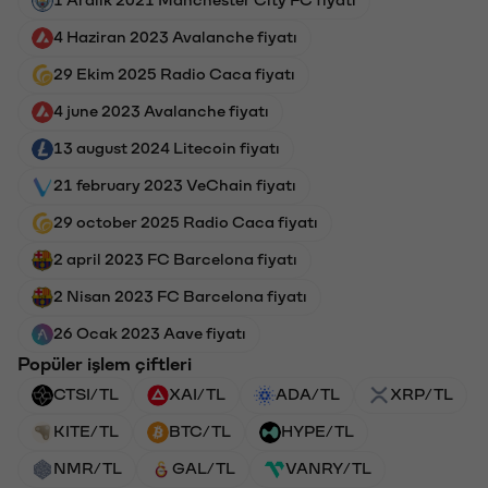
4 Haziran 2023 Avalanche fiyatı
29 Ekim 2025 Radio Caca fiyatı
4 june 2023 Avalanche fiyatı
13 august 2024 Litecoin fiyatı
21 february 2023 VeChain fiyatı
29 october 2025 Radio Caca fiyatı
2 april 2023 FC Barcelona fiyatı
2 Nisan 2023 FC Barcelona fiyatı
26 Ocak 2023 Aave fiyatı
Popüler işlem çiftleri
CTSI/TL
XAI/TL
ADA/TL
XRP/TL
KITE/TL
BTC/TL
HYPE/TL
NMR/TL
GAL/TL
VANRY/TL