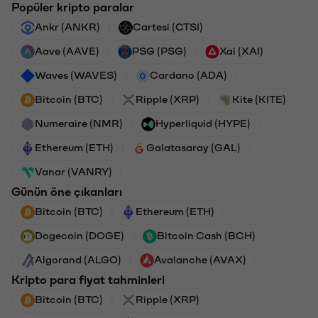
Popüler kripto paralar
Ankr (ANKR)
Cartesi (CTSI)
Aave (AAVE)
PSG (PSG)
Xai (XAI)
Waves (WAVES)
Cardano (ADA)
Bitcoin (BTC)
Ripple (XRP)
Kite (KITE)
Numeraire (NMR)
Hyperliquid (HYPE)
Ethereum (ETH)
Galatasaray (GAL)
Vanar (VANRY)
Günün öne çıkanları
Bitcoin (BTC)
Ethereum (ETH)
Dogecoin (DOGE)
Bitcoin Cash (BCH)
Algorand (ALGO)
Avalanche (AVAX)
Kripto para fiyat tahminleri
Bitcoin (BTC)
Ripple (XRP)