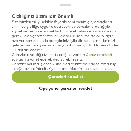
Gizliliğiniz bizim için önemli
Sitemizden en iyi şekilde faydalanabilmeniz için, amaçlarla
sınırlı ve gizliliğe uygun olacak şekilde çerezler aracılığıyla
kişisel verileriniz işlenmektedir. Bu web sitesinin çalışması için
gerekli olan çerezler zorunlu olarak kullanılmakta olup, açık
rıza vermeniz halinde deneyiminizi iyileştirmek, hizmetlerimizi
geliştirmek ve kişiselleştirme yapabilmek için farklı çerez türleri
kullanılabilecektir.
Çerezlerle verdiğiniz izni, istediğiniz zaman
Çerez tercihleri
sayfasını ziyaret ederek değiştirebilirsiniz.
Çerezler yoluyla işlenen kişisel verilerinize dair daha fazla bilgi
için Çerezlere Yönelik Aydınlatma Metni'ni inceleyebilirsiniz.
Çerezleri kabul et
Opsiyonel çerezleri reddet
Paribu’yu keşfet