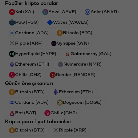
Popüler kripto paralar
Xai (XAI)
Aave (AAVE)
Ankr (ANKR)
PSG (PSG)
Waves (WAVES)
Cardano (ADA)
Bitcoin (BTC)
Ripple (XRP)
Synapse (SYN)
Hyperliquid (HYPE)
Galatasaray (GAL)
Ethereum (ETH)
Numeraire (NMR)
Chiliz (CHZ)
Render (RENDER)
Günün öne çıkanları
Bitcoin (BTC)
Ethereum (ETH)
Cardano (ADA)
Dogecoin (DOGE)
Bat (BAT)
Chiliz (CHZ)
Kripto para fiyat tahminleri
Bitcoin (BTC)
Ripple (XRP)