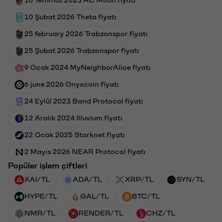
10 Şubat 2026 Theta fiyatı
25 february 2026 Trabzonspor fiyatı
25 Şubat 2026 Trabzonspor fiyatı
9 Ocak 2024 MyNeighborAlice fiyatı
6 june 2026 Onyxcoin fiyatı
24 Eylül 2023 Band Protocol fiyatı
12 Aralık 2024 Illuvium fiyatı
22 Ocak 2025 Starknet fiyatı
2 Mayıs 2026 NEAR Protocol fiyatı
Popüler işlem çiftleri
XAI/TL
ADA/TL
XRP/TL
SYN/TL
HYPE/TL
GAL/TL
BTC/TL
NMR/TL
RENDER/TL
CHZ/TL