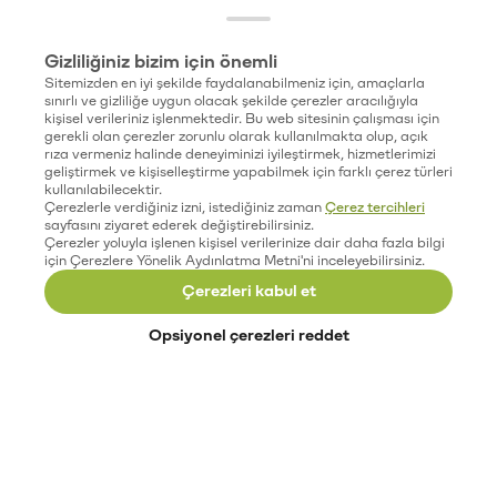
Gizliliğiniz bizim için önemli
Sitemizden en iyi şekilde faydalanabilmeniz için, amaçlarla
sınırlı ve gizliliğe uygun olacak şekilde çerezler aracılığıyla
kişisel verileriniz işlenmektedir. Bu web sitesinin çalışması için
gerekli olan çerezler zorunlu olarak kullanılmakta olup, açık
rıza vermeniz halinde deneyiminizi iyileştirmek, hizmetlerimizi
geliştirmek ve kişiselleştirme yapabilmek için farklı çerez türleri
kullanılabilecektir.
Çerezlerle verdiğiniz izni, istediğiniz zaman
Çerez tercihleri
sayfasını ziyaret ederek değiştirebilirsiniz.
Çerezler yoluyla işlenen kişisel verilerinize dair daha fazla bilgi
için Çerezlere Yönelik Aydınlatma Metni'ni inceleyebilirsiniz.
Çerezleri kabul et
Opsiyonel çerezleri reddet
Paribu’yu keşfet