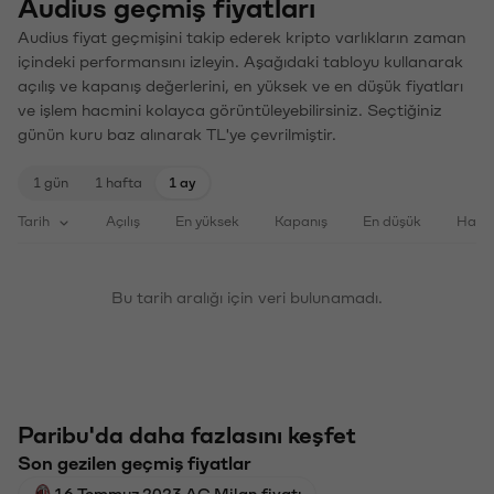
Audius geçmiş fiyatları
Audius fiyat geçmişini takip ederek kripto varlıkların zaman
içindeki performansını izleyin. Aşağıdaki tabloyu kullanarak
açılış ve kapanış değerlerini, en yüksek ve en düşük fiyatları
ve işlem hacmini kolayca görüntüleyebilirsiniz. Seçtiğiniz
günün kuru baz alınarak TL'ye çevrilmiştir.
1 gün
1 hafta
1 ay
Tarih
Açılış
En yüksek
Kapanış
En düşük
Haci
Bu tarih aralığı için veri bulunamadı.
Paribu'da daha fazlasını keşfet
Son gezilen geçmiş fiyatlar
16 Temmuz 2023 AC Milan fiyatı