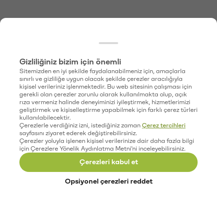
Gizliliğiniz bizim için önemli
Sitemizden en iyi şekilde faydalanabilmeniz için, amaçlarla
sınırlı ve gizliliğe uygun olacak şekilde çerezler aracılığıyla
kişisel verileriniz işlenmektedir. Bu web sitesinin çalışması için
gerekli olan çerezler zorunlu olarak kullanılmakta olup, açık
rıza vermeniz halinde deneyiminizi iyileştirmek, hizmetlerimizi
geliştirmek ve kişiselleştirme yapabilmek için farklı çerez türleri
kullanılabilecektir.
Çerezlerle verdiğiniz izni, istediğiniz zaman
Çerez tercihleri
sayfasını ziyaret ederek değiştirebilirsiniz.
Çerezler yoluyla işlenen kişisel verilerinize dair daha fazla bilgi
için Çerezlere Yönelik Aydınlatma Metni'ni inceleyebilirsiniz.
Çerezleri kabul et
Opsiyonel çerezleri reddet