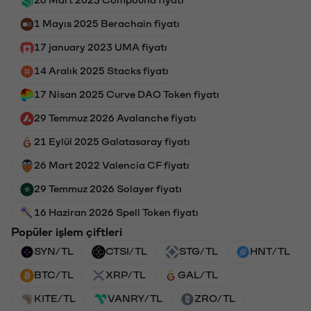
26 Mart 2023 Compound fiyatı
1 Mayıs 2025 Berachain fiyatı
17 january 2023 UMA fiyatı
14 Aralık 2025 Stacks fiyatı
17 Nisan 2025 Curve DAO Token fiyatı
29 Temmuz 2026 Avalanche fiyatı
21 Eylül 2025 Galatasaray fiyatı
26 Mart 2022 Valencia CF fiyatı
29 Temmuz 2026 Solayer fiyatı
16 Haziran 2026 Spell Token fiyatı
Popüler işlem çiftleri
SYN/TL
CTSI/TL
STG/TL
HNT/TL
BTC/TL
XRP/TL
GAL/TL
KITE/TL
VANRY/TL
ZRO/TL