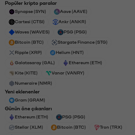
Popüler kripto paralar
Synapse (SYN)
Aave (AAVE)
Cartesi (CTSI)
Ankr (ANKR)
Waves (WAVES)
PSG (PSG)
Bitcoin (BTC)
Stargate Finance (STG)
Ripple (XRP)
Helium (HNT)
Galatasaray (GAL)
Ethereum (ETH)
Kite (KITE)
Vanar (VANRY)
Numeraire (NMR)
Yeni eklenenler
Gram (GRAM)
Günün öne çıkanları
Ethereum (ETH)
PSG (PSG)
Stellar (XLM)
Bitcoin (BTC)
Tron (TRX)