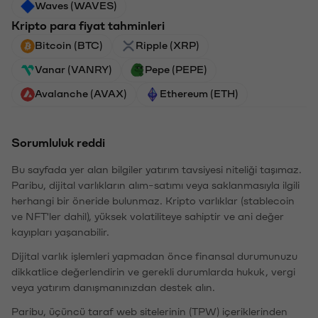
Waves (WAVES)
Kripto para fiyat tahminleri
Bitcoin (BTC)
Ripple (XRP)
Vanar (VANRY)
Pepe (PEPE)
Avalanche (AVAX)
Ethereum (ETH)
Sorumluluk reddi
Bu sayfada yer alan bilgiler yatırım tavsiyesi niteliği taşımaz.
Paribu, dijital varlıkların alım-satımı veya saklanmasıyla ilgili
herhangi bir öneride bulunmaz. Kripto varlıklar (stablecoin
ve NFT'ler dahil), yüksek volatiliteye sahiptir ve ani değer
kayıpları yaşanabilir.
Dijital varlık işlemleri yapmadan önce finansal durumunuzu
dikkatlice değerlendirin ve gerekli durumlarda hukuk, vergi
veya yatırım danışmanınızdan destek alın.
Paribu, üçüncü taraf web sitelerinin (TPW) içeriklerinden