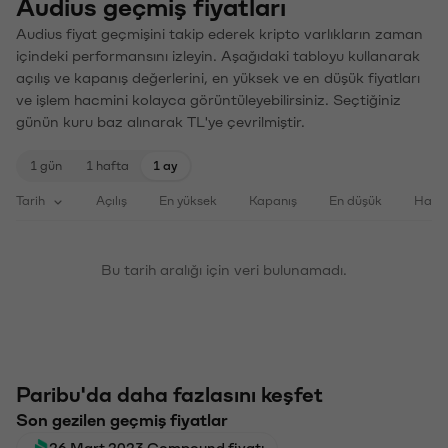
Audius geçmiş fiyatları
Audius fiyat geçmişini takip ederek kripto varlıkların zaman
içindeki performansını izleyin. Aşağıdaki tabloyu kullanarak
açılış ve kapanış değerlerini, en yüksek ve en düşük fiyatları
ve işlem hacmini kolayca görüntüleyebilirsiniz. Seçtiğiniz
günün kuru baz alınarak TL'ye çevrilmiştir.
1 gün
1 hafta
1 ay
Tarih
Açılış
En yüksek
Kapanış
En düşük
Haci
Bu tarih aralığı için veri bulunamadı.
Paribu'da daha fazlasını keşfet
Son gezilen geçmiş fiyatlar